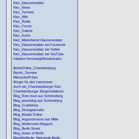
Kiez_Klausenerplatz
Kiez_News
Kiez_Termine
Kiez_Wiki
Kiez_Radio
Kiez_Forum
Kiez_Galerie
Kiez_Kunst
Kiez_Mieterbeirat Klausenerplatz
Kiez_Klausenerplatz bei Facebook
Kiez_Klausenerplatz bei Twitter
Kiez_Klausenerplatz bei YouTube
Initiative Horstweg/Wundtstraße
BerlinOnline_Charlottenburg
Bezirk_Termine
Mierendorff-Kiez
Bürger für den Lietzensee
Auch ein_Charlottenburger Kiez
Charlottenburger Bürgerinitiativen
Blog_Rote Insel aus Schöneberg
Blog_potseblog aus Schöneberg
Blog_Graefekiez
Blog_Wrangelstraße
Blog_Moabit Online
Blog_Auguststrasse aus Mitte
Blog_Modersohn-Magazin
Blog_Berlin Street
Blog_Notes of Berlin
Blog@inBerlin_Metropole Berlin