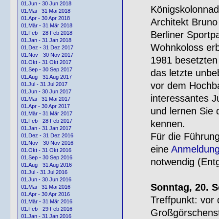
01.Jun - 30 Jun 2018
Königskolonnad
01.Mai - 31 Mai 2018
01.Apr - 30 Apr 2018
Architekt Bruno
01.Mär - 31 Mär 2018
Berliner Sportp
01.Feb - 28 Feb 2018
01.Jan - 31 Jan 2018
Wohnkoloss erb
01.Dez - 31 Dez 2017
01.Nov - 30 Nov 2017
1981 besetzten 
01.Okt - 31 Okt 2017
01.Sep - 30 Sep 2017
das letzte unb
01.Aug - 31 Aug 2017
vor dem Hochba
01.Jul - 31 Jul 2017
01.Jun - 30 Jun 2017
interessantes J
01.Mai - 31 Mai 2017
01.Apr - 30 Apr 2017
und lernen Sie
01.Mär - 31 Mär 2017
01.Feb - 28 Feb 2017
kennen.
01.Jan - 31 Jan 2017
Für die Führung
01.Dez - 31 Dez 2016
01.Nov - 30 Nov 2016
eine
Anmeldung
01.Okt - 31 Okt 2016
01.Sep - 30 Sep 2016
notwendig (Entg
01.Aug - 31 Aug 2016
01.Jul - 31 Jul 2016
01.Jun - 30 Jun 2016
Sonntag, 20. S
01.Mai - 31 Mai 2016
01.Apr - 30 Apr 2016
Treffpunkt: vo
01.Mär - 31 Mär 2016
01.Feb - 29 Feb 2016
Großgörschenst
01.Jan - 31 Jan 2016