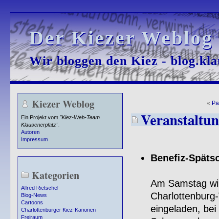
Der Kiezer Weblog
Der Kiezer Weblog
Wir bloggen den Kiez - blog.kla
Wir bloggen den Kiez - blog.kla
Kiezer Weblog
«
Pa
Veranstaltun
Ein Projekt vom
"Kiez-Web-Team
Klausenerplatz"
.
Autoren
Impressum
Benefiz-Späts
Kategorien
Am Samstag wir
Alfred Rietschel
Charlottenburg-
Blog-News
Cartoons
eingeladen, bei
Charlottenburger Kiez-Kanonen
Freiraum