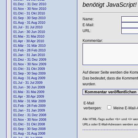
benötigt JavaScript!
01.Dez - 31 Dez 2010
01.Nov - 30 Nov 2010
01.Okt - 31 Okt 2010
01.Sep - 30 Sep 2010
Name:
01.Aug - 31 Aug 2010
E-Mail:
01.Jul - 31 Jul 2010
URL:
01.Jun - 30 Jun 2010
01.Mai - 31 Mai 2010
Kommentar:
01.Apr - 30 Apr 2010
01.Mär - 31 Mär 2010
01.Feb - 28 Feb 2010
01.Jan - 31 Jan 2010
01.Dez - 31 Dez 2009
01.Nov - 30 Nov 2009
01.Okt - 31 Okt 2009
Auf dieser Seite werden die Kom
01.Sep - 30 Sep 2009
Das bedeutet, dass die Kommentar
01.Aug - 31 Aug 2009
01.Jul - 31 Jul 2009
wurden.
01.Jun - 30 Jun 2009
01.Mai - 31 Mai 2009
01.Apr - 30 Apr 2009
01.Mär - 31 Mär 2009
E-Mail
01.Feb - 28 Feb 2009
verbergen:
Meine E-Mail-A
01.Jan - 31 Jan 2009
01.Dez - 31 Dez 2008
Alle HTML-Tags außer <b> und <i> we
01.Nov - 30 Nov 2008
01.Okt - 31 Okt 2008
URLs oder E-Mail-Adressen werden au
01.Sep - 30 Sep 2008
01.Aug - 31 Aug 2008