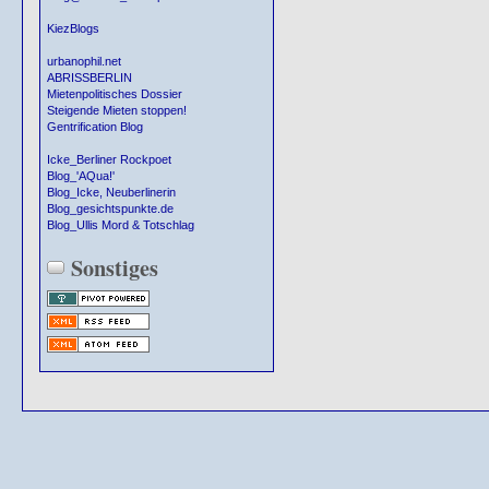
KiezBlogs
urbanophil.net
ABRISSBERLIN
Mietenpolitisches Dossier
Steigende Mieten stoppen!
Gentrification Blog
Icke_Berliner Rockpoet
Blog_'AQua!'
Blog_Icke, Neuberlinerin
Blog_gesichtspunkte.de
Blog_Ullis Mord & Totschlag
Sonstiges