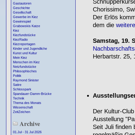
Schnupperkurse
Gastautoren
Chorissimo, Swi
Geschichte
Gesellschaft
Der Erlös komm
Gewerbe im Kiez
Gewinnspiel
dem die
weitere
Grabowskis Katze
Kiez
Kiezfundstücke
Samstag, 19. 
KiezRadio
Kiezreportagen
Nachbarschafts
Kinder und Jugendliche
Kunst und Kultur
Herbartstr. 25,
Mein Kiez
Menschen im Kiez
Netzfundstücke
Philosophisches
Politik
Raymond Sinister
Satire
Schlosspark
Spandauer-Damm-Brücke
Ausstellungse
Technik
Thema des Monats
Wissenschaft
Der Kultur-Club
ZeitZeichen
Ausstellung "Pa
Archive
Seit Juli finde
01.Jul - 31 Jul 2026
regelmäßig Gesp