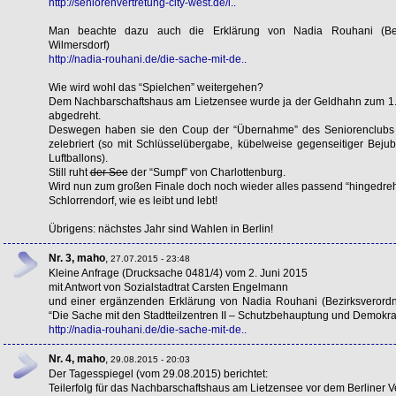
http://seniorenvertretung-city-west.de/i..
Man beachte dazu auch die Erklärung von Nadia Rouhani (Bezir
Wilmersdorf)
http://nadia-rouhani.de/die-sache-mit-de..
Wie wird wohl das “Spielchen” weitergehen?
Dem Nachbarschaftshaus am Lietzensee wurde ja der Geldhahn zum 1. J
abgedreht.
Deswegen haben sie den Coup der “Übernahme” des Seniorenclubs zum
zelebriert (so mit Schlüsselübergabe, kübelweise gegenseitiger Bejub
Luftballons).
Still ruht
der See
der “Sumpf” von Charlottenburg.
Wird nun zum großen Finale doch noch wieder alles passend “hingedreh
Schlorrendorf, wie es leibt und lebt!
Übrigens: nächstes Jahr sind Wahlen in Berlin!
Nr. 3, maho
,
27.07.2015 - 23:48
Kleine Anfrage (Drucksache 0481/4) vom 2. Juni 2015
mit Antwort von Sozialstadtrat Carsten Engelmann
und einer ergänzenden Erklärung von Nadia Rouhani (Bezirksverordne
“Die Sache mit den Stadtteilzentren II – Schutzbehauptung und Demokrati
http://nadia-rouhani.de/die-sache-mit-de..
Nr. 4, maho
,
29.08.2015 - 20:03
Der Tagesspiegel (vom 29.08.2015) berichtet:
Teilerfolg für das Nachbarschaftshaus am Lietzensee vor dem Berliner V