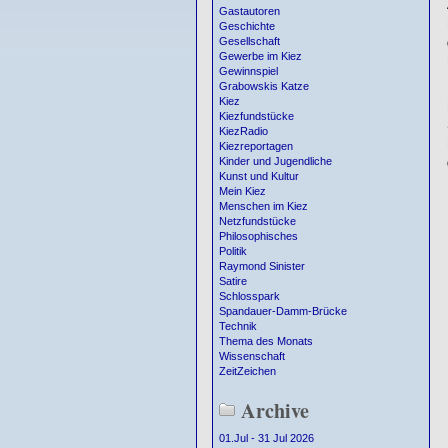
Gastautoren
Geschichte
Gesellschaft
Gewerbe im Kiez
Gewinnspiel
Grabowskis Katze
Kiez
Kiezfundstücke
KiezRadio
Kiezreportagen
Kinder und Jugendliche
Kunst und Kultur
Mein Kiez
Menschen im Kiez
Netzfundstücke
Philosophisches
Politik
Raymond Sinister
Satire
Schlosspark
Spandauer-Damm-Brücke
Technik
Thema des Monats
Wissenschaft
ZeitZeichen
Archive
01.Jul - 31 Jul 2026