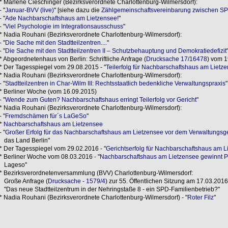
* Marlene Cieschinger (Bezirksverordnete Charlottenburg-Wilmersdorf):
- "
Januar-BVV (live)
" [siehe dazu die
Zählgemeinschaftsvereinbarung zwischen S
- "
Ade Nachbarschaftshaus am Lietzensee!
"
- "
Viel Psychologie im Integrationsausschuss
"
* Nadia Rouhani (Bezirksverordnete Charlottenburg-Wilmersdorf):
- "
Die Sache mit den Stadtteilzentren....
"
- "
Die Sache mit den Stadtteilzentren II – Schutzbehauptung und Demokratiedefizit
* Abgeordnetenhaus von Berlin: Schriftliche Anfrage (
Drucksache 17/16478
) vom 1
* Der Tagesspiegel vom 29.08.2015 - "
Teilerfolg für Nachbarschaftshaus am Lietz
* Nadia Rouhani (Bezirksverordnete Charlottenburg-Wilmersdorf):
- "
Stadtteilzentren in Char-Wilm III: Rechtsstaatlich bedenkliche Verwaltungspraxis
"
* Berliner Woche (vom 16.09.2015)
- "
Wende zum Guten? Nachbarschaftshaus erringt Teilerfolg vor Gericht
"
* Nadia Rouhani (Bezirksverordnete Charlottenburg-Wilmersdorf):
- "
Fremdschämen für´s LaGeSo
"
*
Nachbarschaftshaus am Lietzensee
- "
Großer Erfolg für das Nachbarschaftshaus am Lietzensee vor dem Verwaltungsger
das Land Berlin"
* Der Tagesspiegel vom 29.02.2016 - "
Gerichtserfolg für Nachbarschaftshaus am L
* Berliner Woche vom 08.03.2016 - "
Nachbarschaftshaus am Lietzensee gewinnt 
Lageso"
* Bezirksverordnetenversammlung (BVV) Charlottenburg-Wilmersdorf:
Große Anfrage (
Drucksache - 1579/4
) zur 55. Öffentlichen Sitzung am 17.03.2016
"Das neue Stadtteilzentrum in der Nehringstaße 8 - ein SPD-Familienbetrieb?"
* Nadia Rouhani (Bezirksverordnete Charlottenburg-Wilmersdorf) - "
Roter Filz
"