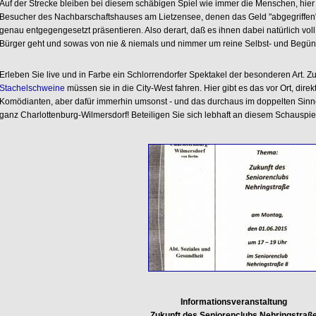
Auf der Strecke bleiben bei diesem schäbigen Spiel wie immer die Menschen, hier
Besucher des Nachbarschaftshauses am Lietzensee, denen das Geld "abgegriffe
genau entgegengesetzt präsentieren. Also derart, daß es ihnen dabei natürlich vol
Bürger geht und sowas von nie & niemals und nimmer um reine Selbst- und Begün
Erleben Sie live und in Farbe ein Schlorrendorfer Spektakel der besonderen Art.
Stachelschweine
müssen sie in die City-West fahren. Hier gibt es das vor Ort, direk
Komödianten, aber dafür immerhin umsonst - und das durchaus im doppelten Sinn
ganz Charlottenburg-Wilmersdorf! Beteiligen Sie sich lebhaft an diesem Schauspiel
Informationsveranstaltung
Zukunft des Seniorenclubs Nehringstraß