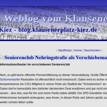
r Weblog vom Klausene
r Weblog vom Klausene
iez - blog.klausenerplatz-kiez.de
iez - blog.klausenerplatz-kiez.de
«
StadtNatur
|
Home
|
Naschecken
»
Seniorenclub Nehringstraße als Verschiebema
Informationstheater im verschobenen Seniorenclub
Nein, es gibt keine offizielle Pressemitteilung zu dieser Veranstaltung. Große Öffent
Schlorrendorfer
Realsatire ist offensichtlich nicht erwünscht. Dabei wird es sicher 
beispielsweise ein CDU-Mitglied in seiner Rolle als Stadtrat die "Schiebereien" 
Dabei darf er keinesfalls den dahinter steckenden Deal erwähnen und gar nicht e
lassen - also das, was für ihn und seine Partei dabei abfällt. Die SPD-Darsteller m
Hinterzimmer komplett verleugnen, was ihnen, in dieser Rolle seit Jahren geübt, a
weiter schwer fallen sollte.