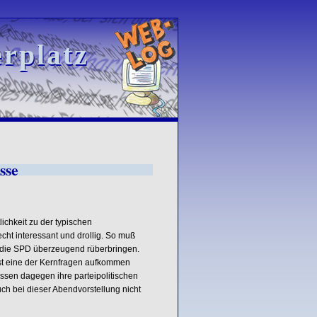
rplatz
rplatz
sse
lichkeit zu der typischen
recht interessant und drollig. So muß
an die SPD überzeugend rüberbringen.
rst eine der Kernfragen aufkommen
üssen dagegen ihre parteipolitischen
uch bei dieser Abendvorstellung nicht