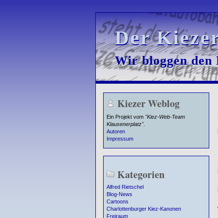
Der Kieze
Der Kieze
Wir bloggen den K
Wir bloggen den K
Kiezer Weblog
Ein Projekt vom
"Kiez-Web-Team
Klausenerplatz"
.
Autoren
Impressum
Kategorien
Alfred Rietschel
Blog-News
Cartoons
Charlottenburger Kiez-Kanonen
Freiraum