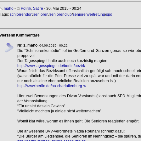
maho
-
Politik
,
Satire
- 30. Mai 2015 - 00:24
Tags:
schlorrendorf
/
senioren
/
seniorenclub
/
seniorenvertretung
/
spd
vierzehn Kommentare
Nr. 1, maho
,
04.06.2015 - 00:22
Die “Schmierenkomödie” lief im Großen und Ganzen genau so wie obe
proppevoll.
Der Tagesspiegel hatte auch noch kurzfristig reagiert.
http://www.tagesspiegel.de/berlin/bezirk..
Worauf sich das Bezirksamt offensichtlich genötigt sah, noch schnell 
(was natürlich für die Print-Presse viel zu spät war und mit der darin e
nur noch als eine eher peinliche Reaktion anzusehen ist.)
http://www.berlin.de/ba-charlottenburg-w..
Hier zwei Bemerkungen des Divan-Vorstands (sonst auch SPD-Mitgliede
der Veranstaltung:
“Für uns ist das ein Gewinn”
“Vielleicht möchten ja einige nicht weitermachen”
Womit klar wäre, worum es ihnen geht. Die Senioren reagierten empört.
Die anwesende BVV-Verordnete Nadia Rouhani schreibt dazu:
“Die Bürger am Lietzensee, die Senioren im Nehringkiez – sie spüren, da