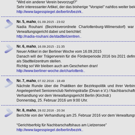
“Wird ein anderer Verein bevorzugt?”
Sehr interessanter Artikel, der das bisherige “Vorspiel” nahtlos weiter bel
http://www.tagesspiegel.de/berlin/bezirk..
Nr. 5, maho
,
01.09.2015 - 23:02
Nadia Rouhani (Bezirksverordnete Charlottenburg-Wilmersdorf) w
Verwaltungsgericht dabei und berichtet:
http://nadia-rouhani.de/stadtteilzentren..
Nr. 6, maho
,
16.09.2015 - 21:35
Neuer Artikel in der Berliner Woche vom 16.09.2015
Danach will der Trägerverein für die Förderperiode 2016 bis 2021 defi
als Stadtteilzentrum stellen.
Richtig so! Wir bleiben auch am Geschehen dran!
http://www.berliner-woche.de/charlottenb..
Nr. 7, maho
,
07.02.2016 - 18:49
Nächste Runde über die Praktiken der Bezirkspolitik und ihrer Verbi
Angelegenheit Seniorenclub Nehringstraße (Divan e.V.) / Nachbarschaf
Verhandlung vor dem Verwaltungsgericht Berlin (Kirchstr.)
Donnerstag, 25. Februar 2016 um 9:00 Uhr.
Nr. 8, maho
,
29.02.2016 - 20:34
Berichte von der Verhandlung am 25. Februar 2016 vor dem Verwaltungs
“Gerichtserfolg für Nachbarschaftshaus am Lietzensee”
http://www.tagesspiegel.de/berlin/bezirk..