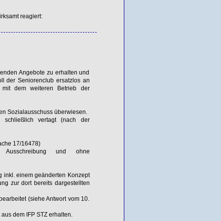
rksamt reagiert:
tehenden Angebote zu erhalten und
ll der Seniorenclub ersatzlos an
g mit dem weiteren Betrieb der
 den Sozialausschuss überwiesen.
schließlich vertagt (nach der
sache 17/16478)
ne Ausschreibung und ohne
g inkl. einem geänderten Konzept
ng zur dort bereits dargestellten
earbeitet (siehe Antwort vom 10.
at aus dem
IFP
STZ
erhalten.