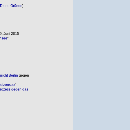
PD und Grünen
]
"
9. Juni 2015
ensee
"
icht Berlin
gegen
ietzensee
"
Prozess gegen das