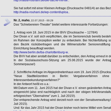
http://nadia-rouhani.de/die-sache-mit-de..
Sie hat sofort mit einer Kleinen Anfrage (Drucksache 0481/4) an das Bezi
http://nadia-rouhani.de/wp-content/uploa..
Nr. 2, maho
,
22.07.2015 - 00:29
Das “Schiebereien-Theater” bietet weitere interessante Fortsetzungen:
1. Antrag vom 18. Juni 2015 in der
BVV
(Drucksache – 1278/4)
Der Divan e.V. soll sich verpflichten, die im Seniorenclub bereits bes
im Rahmen der Konzeption weiter zu entwickeln. Bei Nichterfüllung so
den Bezirk rückübertragen und die Wilmersdorfer Seniorenstiftun
Einrichtung beauftragt werden.
http://www.berlin.de/ba-charlottenburg-w..
Die
BVV
hat aber anstatt darüber zu entscheiden, den Antrag erneut in
In der Sozialausschuss-Sitzung am 25.06.2015 wurde der Antrag 
Sommerpause!)
2. Schriftliche Anfrage im Abgeordnetenhaus vom 19. Juni 2015 (Druck
“Neue Stadtteilzentren in Berlin: Vergabeverfahren oh
Interessenbekundungsverfahren?”
In der Antwort heißt es u.a.:
Mit Datum vom 11. Juni 2015 hat der Divan e.V. einen geänderten Antra
eingereicht (also erst nachträglich und nach der obigen InfoVeranstaltu
erfolgreichen “Übernahme” zum 1. Juli 2015!).
Der entsprechende Antrag wird derzeit noch von der Senatsverwaltung b
Juli 2015).
Und: für das Jahr 2015 hat der Divan bisher noch keine Mittel vom Sen