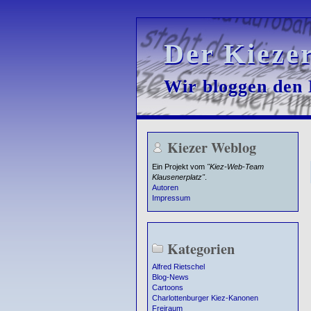
Der Kieze
Der Kieze
Wir bloggen den K
Wir bloggen den K
Kiezer Weblog
Ein Projekt vom
"Kiez-Web-Team
Klausenerplatz"
.
Autoren
Impressum
Kategorien
Alfred Rietschel
Blog-News
Cartoons
Charlottenburger Kiez-Kanonen
Freiraum