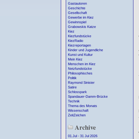
Gastautoren
Geschichte
Gesellschaft
Gewerbe im Kiez
Gewinnspiel
Grabowskis Katze
Kiez
Kiezfundstücke
KiezRadio
Kiezreportagen
Kinder und Jugendliche
Kunst und Kultur
Mein Kiez
Menschen im Kiez
Netzfundstücke
Philosophisches
Politik
Raymond Sinister
Satire
Schlosspark
Spandauer-Damm-Brücke
Technik
Thema des Monats
Wissenschaft
ZeitZeichen
Archive
01.Jul - 31 Jul 2026