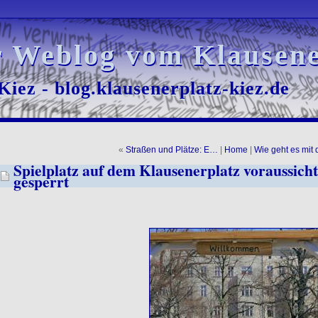
r Weblog vom Klausene
r Weblog vom Klausene
iez - blog.klausenerplatz-kiez.de
iez - blog.klausenerplatz-kiez.de
«
Straßen und Plätze: E…
|
Home
|
Wie geht es mit
Spielplatz auf dem Klausenerplatz voraussicht
gesperrt