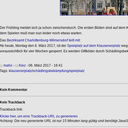
Der Frühling meldet sich ja schon zwischendurch. Die ersten Blüten sind auf dem 
dem Spielen muß man nun leider noch etwas warten.
Das
Bezirksamt Charlottenburg-Wilmersdorf teilt mit
:
Ab heute, Montag den 6. März 2017, ist der
Spielplatz auf dem Klausenerplatz
wege
voraussichtlich für vier Wochen gesperrt. Es werden Giftköder durch Schädlingsbe
maho
-
Kiez
- 06. März 2017 - 16:41
Tags:
klausenerplatz
/
schädlingsbekämpfung
/
spielplatz
Kein Kommentar
Kein Trackback
Trackback link:
Klicke hier, um eine Trackback-URL zu generieren
Achtung: Die neu generierte URL ist nur 15 Minuten lang gültig und benötigt JavaSc