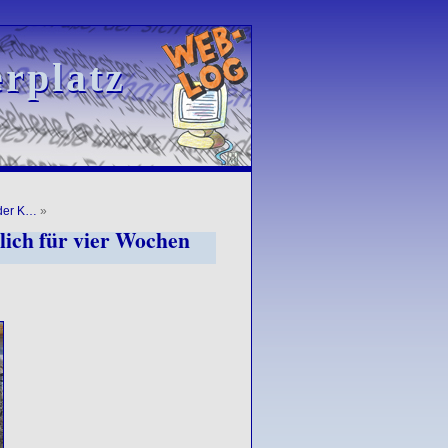
rplatz
rplatz
 der K…
»
lich für vier Wochen