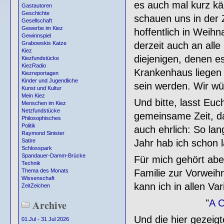
es auch mal kurz käl
Gastautoren
Geschichte
schauen uns in der Z
Gesellschaft
Gewerbe im Kiez
hoffentlich in Weih
Gewinnspiel
derzeit auch an all
Grabowskis Katze
Kiez
diejenigen, denen es
Kiezfundstücke
KiezRadio
Krankenhaus liegen 
Kiezreportagen
Kinder und Jugendliche
sein werden. Wir wü
Kunst und Kultur
Mein Kiez
Und bitte, lasst Euc
Menschen im Kiez
Netzfundstücke
gemeinsame Zeit, da
Philosophisches
Politik
auch ehrlich: So la
Raymond Sinister
Jahr hab ich schon 
Satire
Schlosspark
Spandauer-Damm-Brücke
Für mich gehört abe
Technik
Familie zur Vorweih
Thema des Monats
Wissenschaft
kann ich in allen Va
ZeitZeichen
"
A C
Archive
Und die hier gezeig
01.Jul - 31 Jul 2026