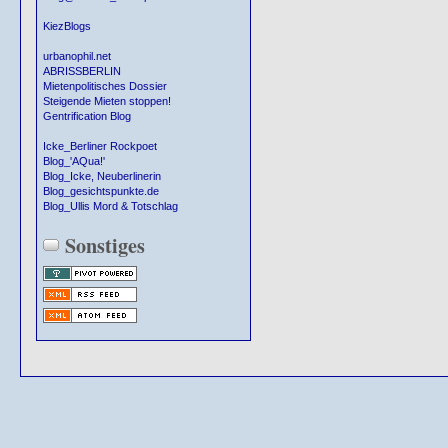
KiezBlogs
urbanophil.net
ABRISSBERLIN
Mietenpolitisches Dossier
Steigende Mieten stoppen!
Gentrification Blog
Icke_Berliner Rockpoet
Blog_'AQua!'
Blog_Icke, Neuberlinerin
Blog_gesichtspunkte.de
Blog_Ullis Mord & Totschlag
Sonstiges