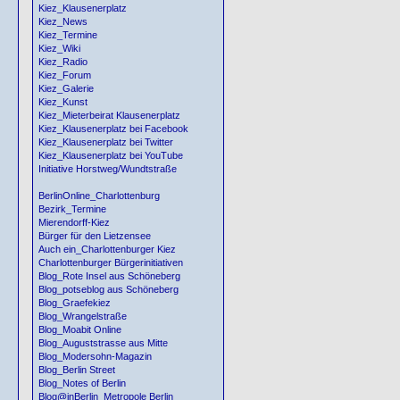
Kiez_Klausenerplatz
Kiez_News
Kiez_Termine
Kiez_Wiki
Kiez_Radio
Kiez_Forum
Kiez_Galerie
Kiez_Kunst
Kiez_Mieterbeirat Klausenerplatz
Kiez_Klausenerplatz bei Facebook
Kiez_Klausenerplatz bei Twitter
Kiez_Klausenerplatz bei YouTube
Initiative Horstweg/Wundtstraße
BerlinOnline_Charlottenburg
Bezirk_Termine
Mierendorff-Kiez
Bürger für den Lietzensee
Auch ein_Charlottenburger Kiez
Charlottenburger Bürgerinitiativen
Blog_Rote Insel aus Schöneberg
Blog_potseblog aus Schöneberg
Blog_Graefekiez
Blog_Wrangelstraße
Blog_Moabit Online
Blog_Auguststrasse aus Mitte
Blog_Modersohn-Magazin
Blog_Berlin Street
Blog_Notes of Berlin
Blog@inBerlin_Metropole Berlin