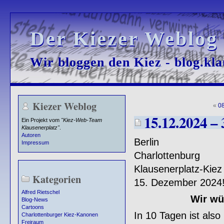
Der Kiezer Weblog
Der Kiezer Weblog
Wir bloggen den Kiez - blog.kla
Wir bloggen den Kiez - blog.kla
Kiezer Weblog
«
0
15.12.2024 – 
Ein Projekt vom
"Kiez-Web-Team
Klausenerplatz"
.
Autoren
Berlin
Impressum
Charlottenburg
Klausenerplatz-Kiez
Kategorien
15. Dezember 2024
Alfred Rietschel
Wir wü
Blog-News
Cartoons
In 10 Tagen ist als
Charlottenburger Kiez-Kanonen
Freiraum