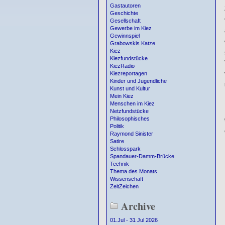
Gastautoren
Geschichte
Gesellschaft
Gewerbe im Kiez
Gewinnspiel
Grabowskis Katze
Kiez
Kiezfundstücke
KiezRadio
Kiezreportagen
Kinder und Jugendliche
Kunst und Kultur
Mein Kiez
Menschen im Kiez
Netzfundstücke
Philosophisches
Politik
Raymond Sinister
Satire
Schlosspark
Spandauer-Damm-Brücke
Technik
Thema des Monats
Wissenschaft
ZeitZeichen
Archive
01.Jul - 31 Jul 2026