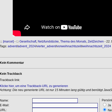
[marcel]
-
Gesellschaft
,
Netzfundstücke
,
Thema des Monats
,
ZeitZeichen
- 22.
Tags:
advent
/
advent_2024
/
vierter_advent
/
vorweihnachtszeit
/
weihnachtszeit_2024
Kein Kommentar
Kein Trackback
Trackback link:
Klicke hier, um eine Trackback-URL zu generieren
Achtung: Die neu generierte URL ist nur 15 Minuten lang gültig und benötigt JavaSc
Persönl
Name:
E-Mail:
Ja
URL:
Ne