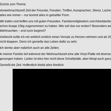
Zurück zum Thema:
Vorweihnachtszeit! Zeit der Freunde, Freuden, Treffen, Aussprachen, Stress, Lache
alles wie immer – nur kommt alles in geballter Form.
Wir trafen und treffen uns mit guten Freunden, Familienmitgliedern und Arbeitskoll
schon knapp 10kg zugenommen zu haben. Wie soll das nur enden? Besonders wen
Weihnachten – erst noch beginnt?
Vielleicht sollte ich mir wirklich endlich einen Vorsatz zu Herzen nehmen und a
nicht klappen. Denn ich genieße das Leben dafür zu sehr.
Ich denke aber natürlich auch an alte Zeiten.
In meiner Familie lief während der Weihnachtszeit eine alte Vinyl-Platte mit diver
gesungen haben. Leider ist dies hier nicht diese Schallplatte, aber klingt auch ganz
Genießt die Zeit. Hoffentlich bleibt alles friedlich.