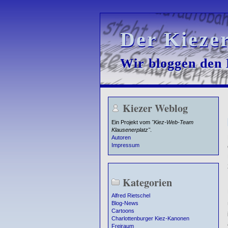
Der Kieze
Der Kieze
Wir bloggen den K
Wir bloggen den K
Kiezer Weblog
Ein Projekt vom
"Kiez-Web-Team
Klausenerplatz"
.
Autoren
Impressum
Kategorien
Alfred Rietschel
Blog-News
Cartoons
Charlottenburger Kiez-Kanonen
Freiraum