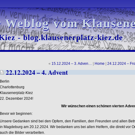
r Weblog vom Klausene
r Weblog vom Klausene
iez - blog.klausenerplatz-kiez.de
iez - blog.klausenerplatz-kiez.de
«
15.12.2024 – 3. Adven…
|
Home
|
24.12.2024 – F
22.12.2024 – 4. Advent
Berlin
Charlottenburg
Klausenerplatz-Kiez
22. Dezember 2024!
Wir wünschen einen schönen vierten Adven
Bevor wir beginnen:
Unsere Gedanken sind bei den Opfern, den Familien, den Freunden und allen Be
in Magdeburg am 20.12.2024. Wir bedanken uns bei allen Helfern, die direkt vor Ort
auch die Bilder verarbeiten.