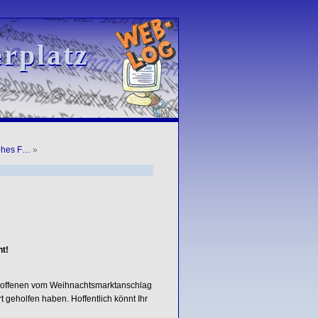
rplatz
rplatz
rohes F…
»
t!
troffenen vom Weihnachtsmarktanschlag
 geholfen haben. Hoffentlich könnt Ihr