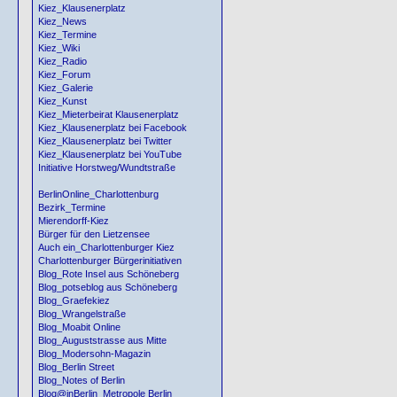
Kiez_Klausenerplatz
Kiez_News
Kiez_Termine
Kiez_Wiki
Kiez_Radio
Kiez_Forum
Kiez_Galerie
Kiez_Kunst
Kiez_Mieterbeirat Klausenerplatz
Kiez_Klausenerplatz bei Facebook
Kiez_Klausenerplatz bei Twitter
Kiez_Klausenerplatz bei YouTube
Initiative Horstweg/Wundtstraße
BerlinOnline_Charlottenburg
Bezirk_Termine
Mierendorff-Kiez
Bürger für den Lietzensee
Auch ein_Charlottenburger Kiez
Charlottenburger Bürgerinitiativen
Blog_Rote Insel aus Schöneberg
Blog_potseblog aus Schöneberg
Blog_Graefekiez
Blog_Wrangelstraße
Blog_Moabit Online
Blog_Auguststrasse aus Mitte
Blog_Modersohn-Magazin
Blog_Berlin Street
Blog_Notes of Berlin
Blog@inBerlin_Metropole Berlin