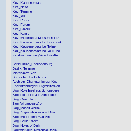
Kiez_Klausenerplatz
Kiez_News
Kiez_Termine
Kiez_Wiki
Kiez_Radio
Kiez_Forum
Kiez_Galerie
Kiez_Kunst
Kiez_Mieterbeirat Klausenerplatz
Kiez_Klausenerplatz bei Facebook
Kiez_Klausenerplatz bei Twitter
Kiez_Klausenerplatz bei YouTube
Initiative Horstweg/Wundtstraße
BerlinOnline_Charlottenburg
Bezirk_Termine
Mierendorff-Kiez
Bürger für den Lietzensee
Auch ein_Charlottenburger Kiez
Charlottenburger Bürgerinitiativen
Blog_Rote Insel aus Schöneberg
Blog_potseblog aus Schöneberg
Blog_Graefekiez
Blog_Wrangelstraße
Blog_Moabit Online
Blog_Auguststrasse aus Mitte
Blog_Modersohn-Magazin
Blog_Berlin Street
Blog_Notes of Berlin
Blog@inBerlin_Metropole Berlin