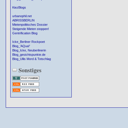
KiezBlogs
urbanophil.net
ABRISSBERLIN
Mietenpolitisches Dossier
Steigende Mieten stoppen!
Gentrification Blog
Icke_Berliner Rockpoet
Blog_'AQua!'
Blog_Icke, Neuberlinerin
Blog_gesichtspunkte.de
Blog_Ullis Mord & Totschlag
Sonstiges