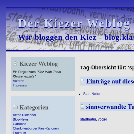
Der Kiezer Weblog
Der Kiezer Weblog
Wir bloggen den Kiez - blog.kla
Wir bloggen den Kiez - blog.kla
Kiezer Weblog
Tag-Übersicht für: 's
Ein Projekt vom
"Kiez-Web-Team
Klausenerplatz"
.
Einträge auf dies
Autoren
Impressum
StadtNatur
sinnverwandte T
Kategorien
Alfred Rietschel
stadtnatur
,
vogel
Blog-News
Cartoons
Charlottenburger Kiez-Kanonen
Freiraum