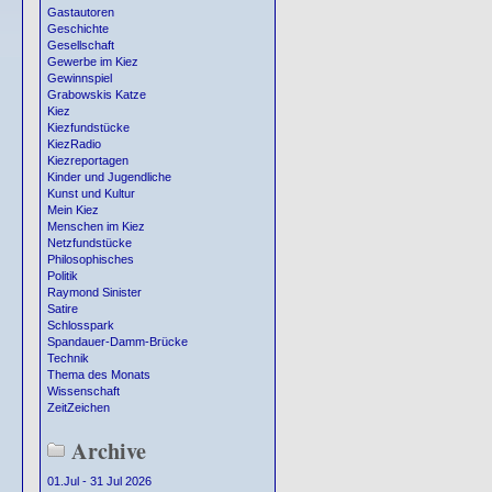
Gastautoren
Geschichte
Gesellschaft
Gewerbe im Kiez
Gewinnspiel
Grabowskis Katze
Kiez
Kiezfundstücke
KiezRadio
Kiezreportagen
Kinder und Jugendliche
Kunst und Kultur
Mein Kiez
Menschen im Kiez
Netzfundstücke
Philosophisches
Politik
Raymond Sinister
Satire
Schlosspark
Spandauer-Damm-Brücke
Technik
Thema des Monats
Wissenschaft
ZeitZeichen
Archive
01.Jul - 31 Jul 2026