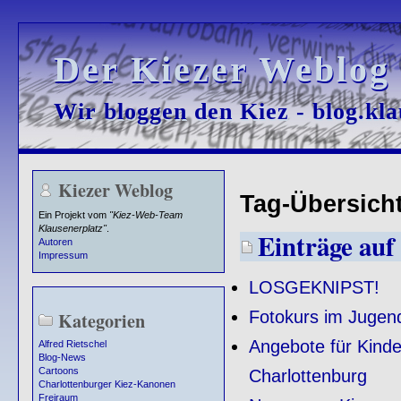
Der Kiezer Weblog
Der Kiezer Weblog
Wir bloggen den Kiez - blog.kla
Wir bloggen den Kiez - blog.kla
Kiezer Weblog
Tag-Übersicht
Ein Projekt vom
"Kiez-Web-Team
Klausenerplatz"
.
Einträge auf 
Autoren
Impressum
LOSGEKNIPST!
Fotokurs im Jugen
Kategorien
Angebote für Kind
Alfred Rietschel
Blog-News
Cartoons
Charlottenburg
Charlottenburger Kiez-Kanonen
Freiraum