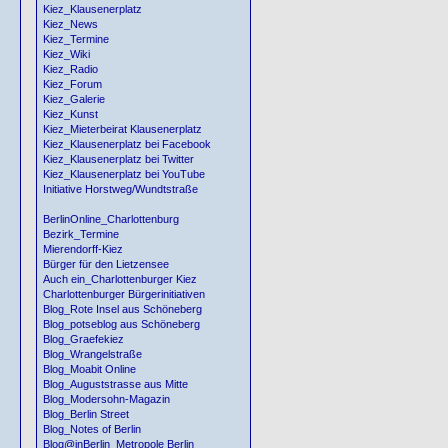
Kiez_Klausenerplatz
Kiez_News
Kiez_Termine
Kiez_Wiki
Kiez_Radio
Kiez_Forum
Kiez_Galerie
Kiez_Kunst
Kiez_Mieterbeirat Klausenerplatz
Kiez_Klausenerplatz bei Facebook
Kiez_Klausenerplatz bei Twitter
Kiez_Klausenerplatz bei YouTube
Initiative Horstweg/Wundtstraße
BerlinOnline_Charlottenburg
Bezirk_Termine
Mierendorff-Kiez
Bürger für den Lietzensee
Auch ein_Charlottenburger Kiez
Charlottenburger Bürgerinitiativen
Blog_Rote Insel aus Schöneberg
Blog_potseblog aus Schöneberg
Blog_Graefekiez
Blog_Wrangelstraße
Blog_Moabit Online
Blog_Auguststrasse aus Mitte
Blog_Modersohn-Magazin
Blog_Berlin Street
Blog_Notes of Berlin
Blog@inBerlin_Metropole Berlin