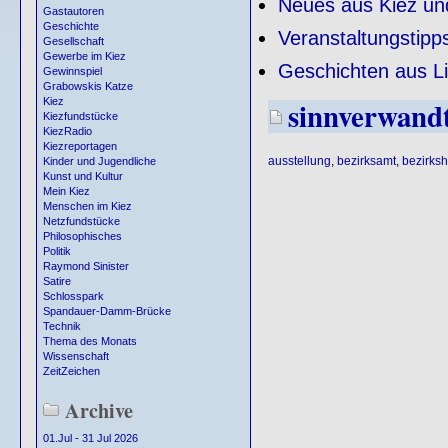
Neues aus Kiez un
Gastautoren
Geschichte
Veranstaltungstipp
Gesellschaft
Gewerbe im Kiez
Geschichten aus Li
Gewinnspiel
Grabowskis Katze
sinnverwand
Kiez
Kiezfundstücke
KiezRadio
Kiezreportagen
ausstellung
,
bezirksamt
,
bezirksh
Kinder und Jugendliche
Kunst und Kultur
Mein Kiez
Menschen im Kiez
Netzfundstücke
Philosophisches
Politik
Raymond Sinister
Satire
Schlosspark
Spandauer-Damm-Brücke
Technik
Thema des Monats
Wissenschaft
ZeitZeichen
Archive
01.Jul - 31 Jul 2026