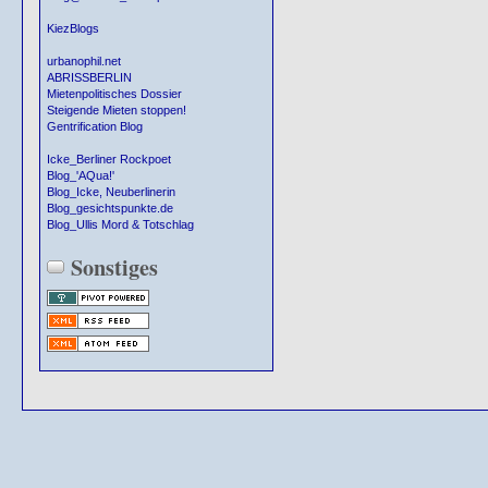
KiezBlogs
urbanophil.net
ABRISSBERLIN
Mietenpolitisches Dossier
Steigende Mieten stoppen!
Gentrification Blog
Icke_Berliner Rockpoet
Blog_'AQua!'
Blog_Icke, Neuberlinerin
Blog_gesichtspunkte.de
Blog_Ullis Mord & Totschlag
Sonstiges