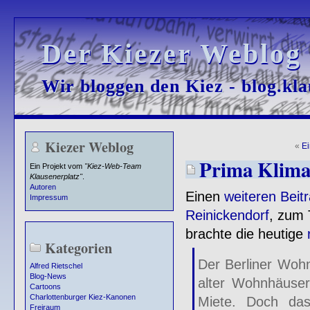
Der Kiezer Weblog
Der Kiezer Weblog
Wir bloggen den Kiez - blog.kla
Wir bloggen den Kiez - blog.kla
Kiezer Weblog
«
E
Prima Klima
Ein Projekt vom
"Kiez-Web-Team
Klausenerplatz"
.
Autoren
Einen
weiteren Beit
Impressum
Reinickendorf
, zum
brachte die heutige
Kategorien
Der Berliner Wohn
Alfred Rietschel
Blog-News
alter Wohnhäuser
Cartoons
Charlottenburger Kiez-Kanonen
Miete. Doch das
Freiraum