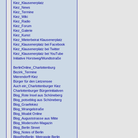
Kiez_Klausenerplatz
Kiez_News
Kiez_Termine
Kiez_Wiki
Kiez_Radio
Kiez_Forum
Kiez_Galerie
Kiez_Kunst
Kiez_Mieterbeirat Klausenerplatz
Kiez_Klausenerplatz bei Facebook
Kiez_Klausenerplatz bei Twitter
Kiez_Klausenerplatz bei YouTube
Initiative Horstweg/Wundtstraße
BerlinOnline_Charlottenburg
Bezirk_Termine
Mierendorff-Kiez
Bürger für den Lietzensee
Auch ein_Charlottenburger Kiez
Charlottenburger Bürgerinitiativen
Blog_Rote Insel aus Schöneberg
Blog_potseblog aus Schöneberg
Blog_Graefekiez
Blog_Wrangelstraße
Blog_Moabit Online
Blog_Auguststrasse aus Mitte
Blog_Modersohn-Magazin
Blog_Berlin Street
Blog_Notes of Berlin
Blog@inBerlin_Metropole Berlin