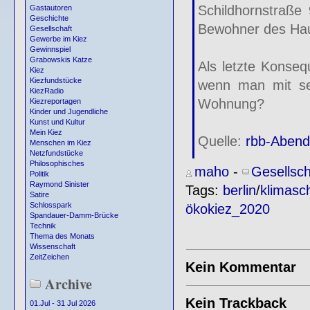
Schildhornstraße 
Gastautoren
Geschichte
Bewohner des Hau
Gesellschaft
Gewerbe im Kiez
Gewinnspiel
Grabowskis Katze
Als letzte Konseq
Kiez
Kiezfundstücke
wenn man mit se
KiezRadio
Wohnung?
Kiezreportagen
Kinder und Jugendliche
Kunst und Kultur
Mein Kiez
Quelle:
rbb-Abend
Menschen im Kiez
Netzfundstücke
Philosophisches
maho
-
Gesellsch
Politik
Raymond Sinister
Tags:
berlin
/
klimasc
Satire
Schlosspark
ökokiez_2020
Spandauer-Damm-Brücke
Technik
Thema des Monats
Wissenschaft
ZeitZeichen
Kein Kommentar
Archive
Kein Trackback
01.Jul - 31 Jul 2026