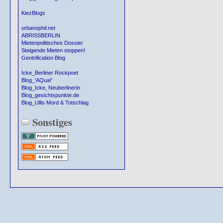
KiezBlogs
urbanophil.net
ABRISSBERLIN
Mietenpolitisches Dossier
Steigende Mieten stoppen!
Gentrification Blog
Icke_Berliner Rockpoet
Blog_'AQua!'
Blog_Icke, Neuberlinerin
Blog_gesichtspunkte.de
Blog_Ullis Mord & Totschlag
Sonstiges