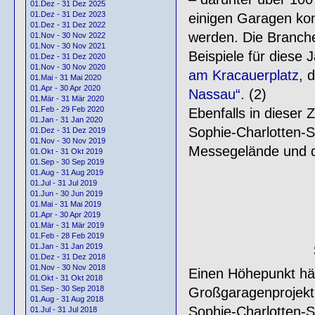
01.Dez - 31 Dez 2025
01.Dez - 31 Dez 2023
einigen Garagen kon
01.Dez - 31 Dez 2022
werden. Die Branch
01.Nov - 30 Nov 2022
01.Nov - 30 Nov 2021
Beispiele für diese 
01.Dez - 31 Dez 2020
01.Nov - 30 Nov 2020
am Kracauerplatz
, 
01.Mai - 31 Mai 2020
01.Apr - 30 Apr 2020
Nassau“
. (2)
01.Mär - 31 Mär 2020
01.Feb - 29 Feb 2020
Ebenfalls in dieser 
01.Jan - 31 Jan 2020
Sophie-Charlotten-S
01.Dez - 31 Dez 2019
01.Nov - 30 Nov 2019
Messegelände und 
01.Okt - 31 Okt 2019
01.Sep - 30 Sep 2019
01.Aug - 31 Aug 2019
01.Jul - 31 Jul 2019
01.Jun - 30 Jun 2019
01.Mai - 31 Mai 2019
01.Apr - 30 Apr 2019
01.Mär - 31 Mär 2019
01.Feb - 28 Feb 2019
01.Jan - 31 Jan 2019
01.Dez - 31 Dez 2018
01.Nov - 30 Nov 2018
Einen Höhepunkt hä
01.Okt - 31 Okt 2018
01.Sep - 30 Sep 2018
Großgaragenprojekt
01.Aug - 31 Aug 2018
Sophie-Charlotten-S
01.Jul - 31 Jul 2018