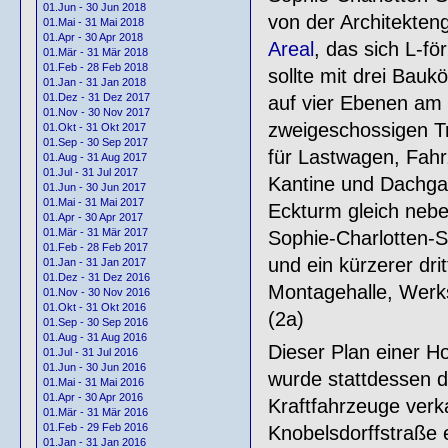
01.Jun - 30 Jun 2018
von der Architekten
01.Mai - 31 Mai 2018
01.Apr - 30 Apr 2018
Areal
, das sich L-fö
01.Mär - 31 Mär 2018
01.Feb - 28 Feb 2018
sollte mit drei Bau
01.Jan - 31 Jan 2018
01.Dez - 31 Dez 2017
auf vier Ebenen am
01.Nov - 30 Nov 2017
zweigeschossigen Tr
01.Okt - 31 Okt 2017
01.Sep - 30 Sep 2017
für Lastwagen, Fah
01.Aug - 31 Aug 2017
01.Jul - 31 Jul 2017
Kantine und Dachga
01.Jun - 30 Jun 2017
01.Mai - 31 Mai 2017
Eckturm gleich nebe
01.Apr - 30 Apr 2017
01.Mär - 31 Mär 2017
Sophie-Charlotten-St
01.Feb - 28 Feb 2017
und ein kürzerer dri
01.Jan - 31 Jan 2017
01.Dez - 31 Dez 2016
Montagehalle, Werks
01.Nov - 30 Nov 2016
01.Okt - 31 Okt 2016
(2a)
01.Sep - 30 Sep 2016
01.Aug - 31 Aug 2016
Dieser Plan einer H
01.Jul - 31 Jul 2016
01.Jun - 30 Jun 2016
wurde stattdessen d
01.Mai - 31 Mai 2016
01.Apr - 30 Apr 2016
Kraftfahrzeuge verk
01.Mär - 31 Mär 2016
01.Feb - 29 Feb 2016
Knobelsdorffstraße 
01.Jan - 31 Jan 2016