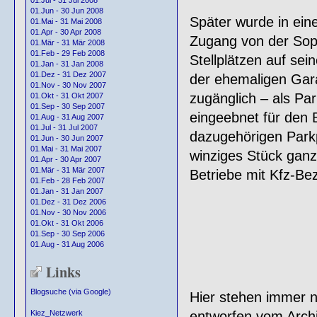
01.Jul - 31 Jul 2008
01.Jun - 30 Jun 2008
Später wurde in ein
01.Mai - 31 Mai 2008
01.Apr - 30 Apr 2008
Zugang von der Soph
01.Mär - 31 Mär 2008
01.Feb - 29 Feb 2008
Stellplätzen auf sei
01.Jan - 31 Jan 2008
01.Dez - 31 Dez 2007
der ehemaligen Gar
01.Nov - 30 Nov 2007
zugänglich – als Pa
01.Okt - 31 Okt 2007
01.Sep - 30 Sep 2007
eingeebnet für den
01.Aug - 31 Aug 2007
01.Jul - 31 Jul 2007
dazugehörigen Parkp
01.Jun - 30 Jun 2007
01.Mai - 31 Mai 2007
winziges Stück gan
01.Apr - 30 Apr 2007
01.Mär - 31 Mär 2007
Betriebe mit Kfz-Bez
01.Feb - 28 Feb 2007
01.Jan - 31 Jan 2007
01.Dez - 31 Dez 2006
01.Nov - 30 Nov 2006
01.Okt - 31 Okt 2006
01.Sep - 30 Sep 2006
01.Aug - 31 Aug 2006
Links
Blogsuche (via Google)
Hier stehen immer 
entworfen vom Archi
Kiez_Netzwerk