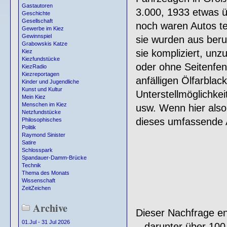
Gastautoren
3.000, 1933 etwas ü
Geschichte
Gesellschaft
noch waren Autos te
Gewerbe im Kiez
Gewinnspiel
sie wurden aus ber
Grabowskis Katze
sie kompliziert, unz
Kiez
Kiezfundstücke
oder ohne Seitenfen
KiezRadio
Kiezreportagen
anfälligen Ölfarbla
Kinder und Jugendliche
Kunst und Kultur
Unterstellmöglichke
Mein Kiez
Menschen im Kiez
usw. Wenn hier als
Netzfundstücke
dieses umfassende 
Philosophisches
Politik
Raymond Sinister
Satire
Schlosspark
Spandauer-Damm-Brücke
Technik
Thema des Monats
Wissenschaft
ZeitZeichen
Archive
Dieser Nachfrage en
01.Jul - 31 Jul 2026
– darunter über 100