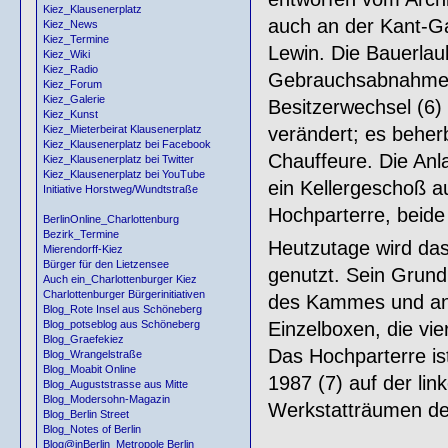
Kiez_Klausenerplatz
auch an der Kant-Ga
Kiez_News
Kiez_Termine
Lewin. Die Bauerlaub
Kiez_Wiki
Kiez_Radio
Gebrauchsabnahme 
Kiez_Forum
Kiez_Galerie
Besitzerwechsel (6
Kiez_Kunst
verändert; es beher
Kiez_Mieterbeirat Klausenerplatz
Kiez_Klausenerplatz bei Facebook
Chauffeure. Die Anl
Kiez_Klausenerplatz bei Twitter
Kiez_Klausenerplatz bei YouTube
ein Kellergeschoß a
Initiative Horstweg/Wundtstraße
Hochparterre, beide
BerlinOnline_Charlottenburg
Bezirk_Termine
Heutzutage wird das
Mierendorff-Kiez
Bürger für den Lietzensee
genutzt. Sein Grund
Auch ein_Charlottenburger Kiez
Charlottenburger Bürgerinitiativen
des Kammes und an d
Blog_Rote Insel aus Schöneberg
Einzelboxen, die vi
Blog_potseblog aus Schöneberg
Blog_Graefekiez
Das Hochparterre is
Blog_Wrangelstraße
Blog_Moabit Online
1987 (7) auf der li
Blog_Auguststrasse aus Mitte
Blog_Modersohn-Magazin
Werkstatträumen des
Blog_Berlin Street
Blog_Notes of Berlin
Blog@inBerlin_Metropole Berlin