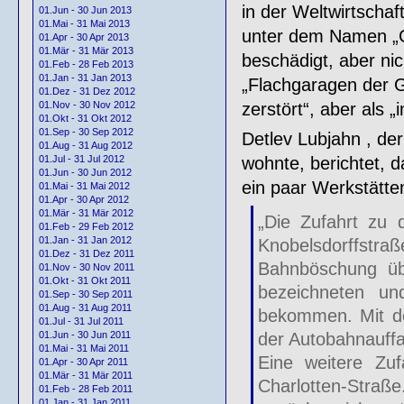
in der Weltwirtschaf
01.Jun - 30 Jun 2013
01.Mai - 31 Mai 2013
unter dem Namen „
01.Apr - 30 Apr 2013
01.Mär - 31 Mär 2013
beschädigt, aber nic
01.Feb - 28 Feb 2013
01.Jan - 31 Jan 2013
„Flachgaragen der 
01.Dez - 31 Dez 2012
zerstört“, aber als 
01.Nov - 30 Nov 2012
01.Okt - 31 Okt 2012
01.Sep - 30 Sep 2012
Detlev Lubjahn , de
01.Aug - 31 Aug 2012
wohnte, berichtet, 
01.Jul - 31 Jul 2012
01.Jun - 30 Jun 2012
ein paar Werkstätte
01.Mai - 31 Mai 2012
01.Apr - 30 Apr 2012
01.Mär - 31 Mär 2012
„Die Zufahrt zu 
01.Feb - 29 Feb 2012
01.Jan - 31 Jan 2012
Knobelsdorffstraß
01.Dez - 31 Dez 2011
Bahnböschung übe
01.Nov - 30 Nov 2011
01.Okt - 31 Okt 2011
bezeichneten un
01.Sep - 30 Sep 2011
01.Aug - 31 Aug 2011
bekommen. Mit de
01.Jul - 31 Jul 2011
der Autobahnauff
01.Jun - 30 Jun 2011
01.Mai - 31 Mai 2011
Eine weitere Zu
01.Apr - 30 Apr 2011
01.Mär - 31 Mär 2011
Charlotten-Straß
01.Feb - 28 Feb 2011
01.Jan - 31 Jan 2011