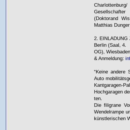
Charlottenburg/
Gesellschafte
(Doktorand Wis
Matthias Dunger
2.
EINLADUNG
Berlin (Saal, 4.
OG), Wiesbadene
& Anmeldung:
in
“Keine andere S
Auto­ mobilitäts
Kantgaragen-Pala
Hochgaragen der
ten.
Die filigrane V
Wendelrampe und
künstlerischen W