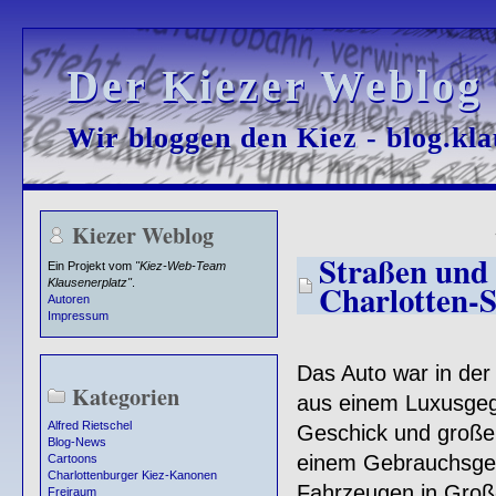
Der Kiezer Weblog
Der Kiezer Weblog
Wir bloggen den Kiez - blog.kla
Wir bloggen den Kiez - blog.kla
Kiezer Weblog
Straßen und 
Ein Projekt vom
"Kiez-Web-Team
Klausenerplatz"
.
Charlotten-S
Autoren
Impressum
Das Auto war in der
Kategorien
aus einem Luxusgeg
Alfred Rietschel
Geschick und große 
Blog-News
einem Gebrauchsgeg
Cartoons
Charlottenburger Kiez-Kanonen
Fahrzeugen in Groß-
Freiraum