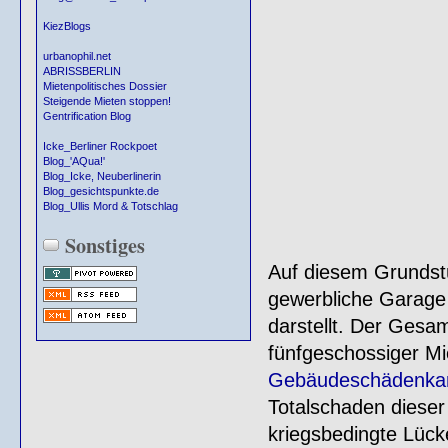
KiezBlogs
urbanophil.net
ABRISSBERLIN
Mietenpolitisches Dossier
Steigende Mieten stoppen!
Gentrification Blog
Icke_Berliner Rockpoet
Blog_'AQua!'
Blog_Icke, Neuberlinerin
Blog_gesichtspunkte.de
Blog_Ullis Mord & Totschlag
Sonstiges
Auf diesem Grundstü
gewerbliche Garage 
darstellt. Der Ges
fünfgeschossiger Mi
Gebäudeschädenkar
Totalschaden dieser
kriegsbedingte Lück