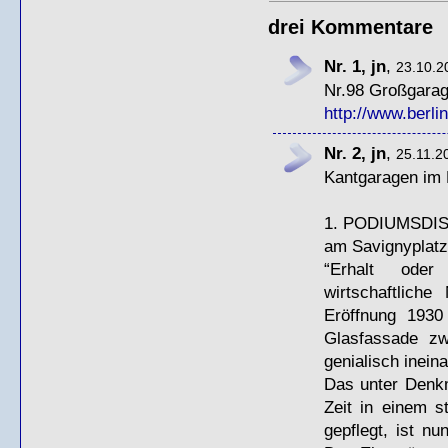
drei Kommentare
Nr. 1, jn
,
23.10.2
Nr.98 Großgara
http://www.berli
Nr. 2, jn
,
25.11.2
Kantgaragen im 
1.
PODIUMSDI
am Savignyplatz
“Erhalt oder
wirtschaftlich
Eröffnung 1930 
Glasfassade zw
genialisch inei
Das unter Denkm
Zeit in einem s
gepflegt, ist n