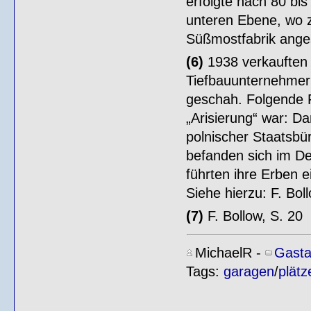
erfolgte nach 80 bi
unteren Ebene, wo z
Süßmostfabrik anges
(6)
1938 verkauften 
Tiefbauunternehmer K
geschah. Folgende F
„Arisierung“ war: D
polnischer Staatsbü
befanden sich im De
führten ihre Erben 
Siehe hierzu: F. Boll
(7)
F. Bollow, S. 20
MichaelR
-
Gasta
Tags:
garagen
/
plätz