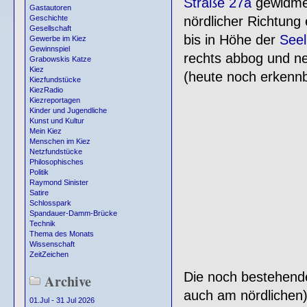
Straße 27a
gewidmet
Gastautoren
nördlicher Richtun
Geschichte
Gesellschaft
bis in Höhe der
Seel
Gewerbe im Kiez
Gewinnspiel
rechts abbog und ne
Grabowskis Katze
Kiez
(heute noch erkennb
Kiezfundstücke
KiezRadio
Kiezreportagen
Kinder und Jugendliche
Kunst und Kultur
Mein Kiez
Menschen im Kiez
Netzfundstücke
Philosophisches
Politik
Raymond Sinister
Satire
Schlosspark
Spandauer-Damm-Brücke
Technik
Thema des Monats
Wissenschaft
ZeitZeichen
Die noch bestehend
Archive
auch am nördlichen)
01.Jul - 31 Jul 2026