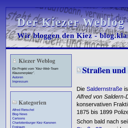
Der Kiezer Weblog
Der Kiezer Weblog
Wir bloggen den Kiez - blog.kla
Wir bloggen den Kiez - blog.kla
Kiezer Weblog
Straßen und 
Ein Projekt vom
"Kiez-Web-Team
Klausenerplatz"
.
Autoren
Impressum
Die
Saldernstraße
is
Alfred von Saldern
Kategorien
konservativen Frak
Alfred Rietschel
1875 bis 1899 Polize
Blog-News
Cartoons
Schon bald nach se
Charlottenburger Kiez-Kanonen
Freiraum