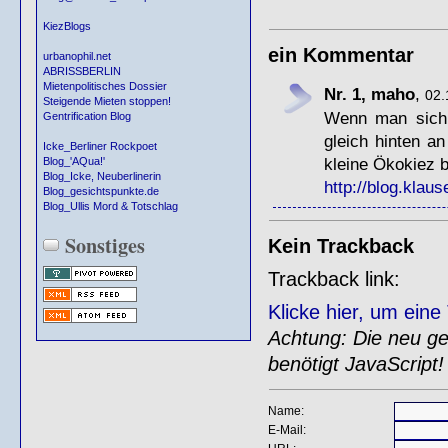
KiezBlogs
ein Kommentar
urbanophil.net
ABRISSBERLIN
Mietenpolitisches Dossier
Nr. 1, maho
,
02.
Steigende Mieten stoppen!
Wenn man sich 
Gentrification Blog
gleich hinten a
Icke_Berliner Rockpoet
kleine Ökokiez 
Blog_'AQua!'
Blog_Icke, Neuberlinerin
http://blog.klaus
Blog_gesichtspunkte.de
Blog_Ullis Mord & Totschlag
Sonstiges
Kein Trackback
Trackback link:
Klicke hier, um ein
Achtung: Die neu gen
benötigt JavaScript!
Name:
E-Mail: