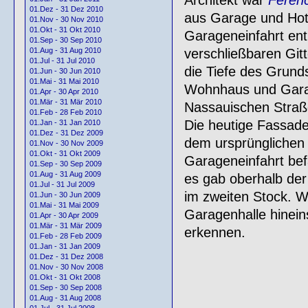
01.Dez - 31 Dez 2010
aus Garage und Hote
01.Nov - 30 Nov 2010
01.Okt - 31 Okt 2010
Garageneinfahrt ent
01.Sep - 30 Sep 2010
verschließbaren Gitt
01.Aug - 31 Aug 2010
01.Jul - 31 Jul 2010
die Tiefe des Grund
01.Jun - 30 Jun 2010
01.Mai - 31 Mai 2010
Wohnhaus und Garag
01.Apr - 30 Apr 2010
01.Mär - 31 Mär 2010
Nassauischen Straß
01.Feb - 28 Feb 2010
Die heutige Fassade
01.Jan - 31 Jan 2010
01.Dez - 31 Dez 2009
dem ursprünglichen Z
01.Nov - 30 Nov 2009
01.Okt - 31 Okt 2009
Garageneinfahrt bef
01.Sep - 30 Sep 2009
01.Aug - 31 Aug 2009
es gab oberhalb der
01.Jul - 31 Jul 2009
im zweiten Stock. 
01.Jun - 30 Jun 2009
01.Mai - 31 Mai 2009
Garagenhalle hinein
01.Apr - 30 Apr 2009
01.Mär - 31 Mär 2009
erkennen.
01.Feb - 28 Feb 2009
01.Jan - 31 Jan 2009
01.Dez - 31 Dez 2008
01.Nov - 30 Nov 2008
01.Okt - 31 Okt 2008
01.Sep - 30 Sep 2008
01.Aug - 31 Aug 2008