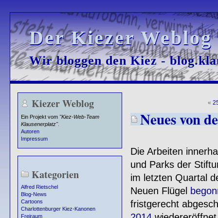
Der Kiezer Weblog
Der Kiezer Weblog
Wir bloggen den Kiez - blog.kla
Wir bloggen den Kiez - blog.kla
Kiezer Weblog
«
2
Neues von de
Ein Projekt vom
"Kiez-Web-Team
Klausenerplatz"
.
Autoren
Impressum
Die Arbeiten innerha
und Parks der Stift
Kategorien
im letzten Quartal 
Alfred Rietschel
Neuen Flügel
begon
Blog-News
fristgerecht abgesc
Cartoons
Charlottenburger Kiez-Kanonen
2014
wiedereröffnet
Freiraum