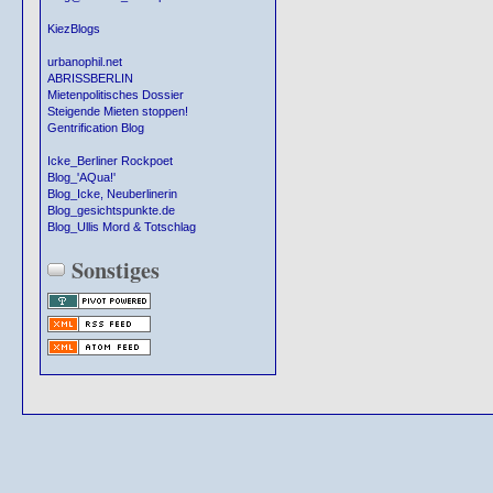
KiezBlogs
urbanophil.net
ABRISSBERLIN
Mietenpolitisches Dossier
Steigende Mieten stoppen!
Gentrification Blog
Icke_Berliner Rockpoet
Blog_'AQua!'
Blog_Icke, Neuberlinerin
Blog_gesichtspunkte.de
Blog_Ullis Mord & Totschlag
Sonstiges