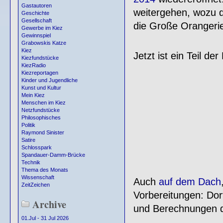
Gastautoren
weitergehen, wozu d
Geschichte
Gesellschaft
die Große Orangeri
Gewerbe im Kiez
Gewinnspiel
Grabowskis Katze
Kiez
Jetzt ist ein Teil de
Kiezfundstücke
KiezRadio
Kiezreportagen
Kinder und Jugendliche
Kunst und Kultur
Mein Kiez
Menschen im Kiez
Netzfundstücke
Philosophisches
Politik
Raymond Sinister
Satire
Schlosspark
Spandauer-Damm-Brücke
Technik
Thema des Monats
Wissenschaft
Auch
auf dem Dach
ZeitZeichen
Vorbereitungen: Do
Archive
und Berechnungen d
01.Jul - 31 Jul 2026