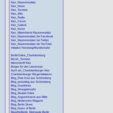
Kiez_Klausenerplatz
Kiez_News
Kiez_Termine
Kiez_Wiki
Kiez_Radio
Kiez_Forum
Kiez_Galerie
Kiez_Kunst
Kiez_Mieterbeirat Klausenerplatz
Kiez_Klausenerplatz bei Facebook
Kiez_Klausenerplatz bei Twitter
Kiez_Klausenerplatz bei YouTube
Initiative Horstweg/Wundtstraße
BerlinOnline_Charlottenburg
Bezirk_Termine
Mierendorff-Kiez
Bürger für den Lietzensee
Auch ein_Charlottenburger Kiez
Charlottenburger Bürgerinitiativen
Blog_Rote Insel aus Schöneberg
Blog_potseblog aus Schöneberg
Blog_Graefekiez
Blog_Wrangelstraße
Blog_Moabit Online
Blog_Auguststrasse aus Mitte
Blog_Modersohn-Magazin
Blog_Berlin Street
Blog_Notes of Berlin
Blog@inBerlin_Metropole Berlin