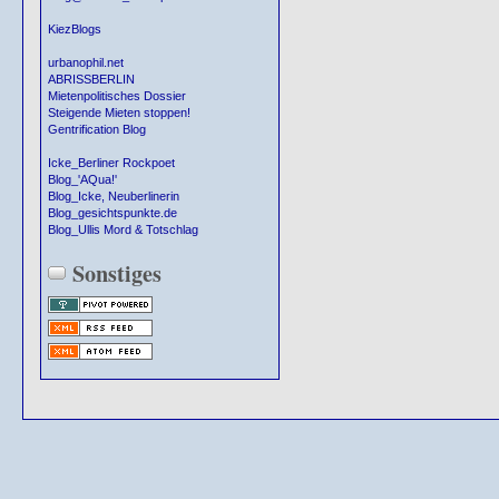
KiezBlogs
urbanophil.net
ABRISSBERLIN
Mietenpolitisches Dossier
Steigende Mieten stoppen!
Gentrification Blog
Icke_Berliner Rockpoet
Blog_'AQua!'
Blog_Icke, Neuberlinerin
Blog_gesichtspunkte.de
Blog_Ullis Mord & Totschlag
Sonstiges