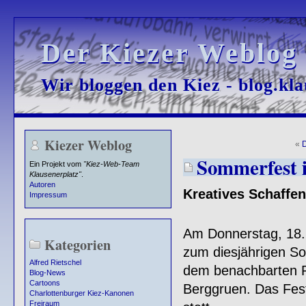
Der Kiezer Weblog
Der Kiezer Weblog
Wir bloggen den Kiez - blog.kla
Wir bloggen den Kiez - blog.kla
Kiezer Weblog
«
D
Sommerfest
Ein Projekt vom
"Kiez-Web-Team
Klausenerplatz"
.
Autoren
Kreatives Schaffe
Impressum
Am Donnerstag, 18. 
Kategorien
zum diesjährigen So
Alfred Rietschel
dem benachbarten 
Blog-News
Cartoons
Berggruen. Das Fest 
Charlottenburger Kiez-Kanonen
Freiraum