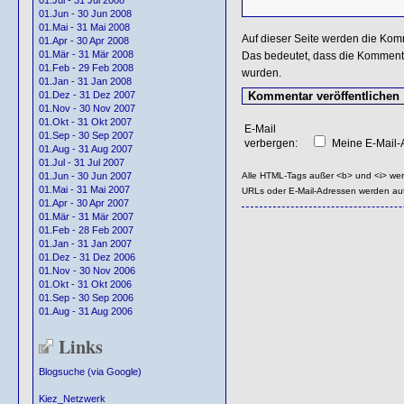
01.Jul - 31 Jul 2008
01.Jun - 30 Jun 2008
01.Mai - 31 Mai 2008
Auf dieser Seite werden die Kom
01.Apr - 30 Apr 2008
01.Mär - 31 Mär 2008
Das bedeutet, dass die Kommentar
01.Feb - 29 Feb 2008
wurden.
01.Jan - 31 Jan 2008
01.Dez - 31 Dez 2007
01.Nov - 30 Nov 2007
01.Okt - 31 Okt 2007
E-Mail
01.Sep - 30 Sep 2007
verbergen:
Meine E-Mail-A
01.Aug - 31 Aug 2007
01.Jul - 31 Jul 2007
Alle HTML-Tags außer <b> und <i> we
01.Jun - 30 Jun 2007
01.Mai - 31 Mai 2007
URLs oder E-Mail-Adressen werden au
01.Apr - 30 Apr 2007
01.Mär - 31 Mär 2007
01.Feb - 28 Feb 2007
01.Jan - 31 Jan 2007
01.Dez - 31 Dez 2006
01.Nov - 30 Nov 2006
01.Okt - 31 Okt 2006
01.Sep - 30 Sep 2006
01.Aug - 31 Aug 2006
Links
Blogsuche (via Google)
Kiez_Netzwerk