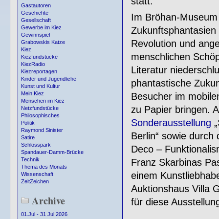
statt.
Gastautoren
Geschichte
Im Bröhan-Museum wi
Gesellschaft
Gewerbe im Kiez
Zukunftsphantasien u
Gewinnspiel
Revolution und ang
Grabowskis Katze
Kiez
menschlichen Schöpfe
Kiezfundstücke
KiezRadio
Literatur niederschl
Kiezreportagen
Kinder und Jugendliche
phantastische Zukun
Kunst und Kultur
Mein Kiez
Besucher im mobilen
Menschen im Kiez
zu Papier bringen.
Netzfundstücke
Philosophisches
Sonderausstellung
„
Politik
Raymond Sinister
Berlin“ sowie durch 
Satire
Schlosspark
Deco – Funktionalis
Spandauer-Damm-Brücke
Technik
Franz Skarbinas Past
Thema des Monats
einem Kunstliebhabe
Wissenschaft
ZeitZeichen
Auktionshaus Villa 
Archive
für diese Ausstellun
01.Jul - 31 Jul 2026