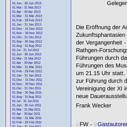
Gelegen
01.Jun - 30 Jun 2013
01.Mai - 31 Mai 2013
01.Apr - 30 Apr 2013
01.Mär - 31 Mär 2013
01.Feb - 28 Feb 2013
01.Jan - 31 Jan 2013
Die Eröffnung der A
01.Dez - 31 Dez 2012
01.Nov - 30 Nov 2012
Zukunftsphantasien
01.Okt - 31 Okt 2012
der Vergangenheit -
01.Sep - 30 Sep 2012
01.Aug - 31 Aug 2012
Rathgen-Forschungsl
01.Jul - 31 Jul 2012
01.Jun - 30 Jun 2012
Führungen durch da
01.Mai - 31 Mai 2012
01.Apr - 30 Apr 2012
Führungen des Muse
01.Mär - 31 Mär 2012
01.Feb - 29 Feb 2012
um 21.15 Uhr statt
01.Jan - 31 Jan 2012
zur Führung durch d
01.Dez - 31 Dez 2011
01.Nov - 30 Nov 2011
Vereinigung der XI 
01.Okt - 31 Okt 2011
01.Sep - 30 Sep 2011
neue Dauerausstellu
01.Aug - 31 Aug 2011
01.Jul - 31 Jul 2011
Frank Wecker
01.Jun - 30 Jun 2011
01.Mai - 31 Mai 2011
01.Apr - 30 Apr 2011
01.Mär - 31 Mär 2011
01.Feb - 28 Feb 2011
FW
-
Gastautore
01.Jan - 31 Jan 2011