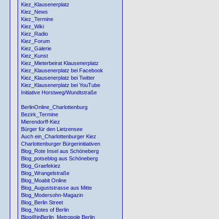
Kiez_Klausenerplatz
Kiez_News
Kiez_Termine
Kiez_Wiki
Kiez_Radio
Kiez_Forum
Kiez_Galerie
Kiez_Kunst
Kiez_Mieterbeirat Klausenerplatz
Kiez_Klausenerplatz bei Facebook
Kiez_Klausenerplatz bei Twitter
Kiez_Klausenerplatz bei YouTube
Initiative Horstweg/Wundtstraße
BerlinOnline_Charlottenburg
Bezirk_Termine
Mierendorff-Kiez
Bürger für den Lietzensee
Auch ein_Charlottenburger Kiez
Charlottenburger Bürgerinitiativen
Blog_Rote Insel aus Schöneberg
Blog_potseblog aus Schöneberg
Blog_Graefekiez
Blog_Wrangelstraße
Blog_Moabit Online
Blog_Auguststrasse aus Mitte
Blog_Modersohn-Magazin
Blog_Berlin Street
Blog_Notes of Berlin
Blog@inBerlin_Metropole Berlin