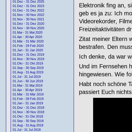
01.Dez - 31 Dez 2025
Elektronik fing an,
01.Dez - 31 Dez 2023
01.Dez - 31 Dez 2022
geb es ja zu: Ich m
01.Nov - 30 Nov 2022
01.Nov - 30 Nov 2021
Videorekorder, Filme
01.Dez - 31 Dez 2020
Freizeitaktivitäten 
01.Nov - 30 Nov 2020
01.Mai - 31 Mai 2020
01.Apr - 30 Apr 2020
Zitat meiner Eltern 
01.Mär - 31 Mär 2020
bestrafen. Den mus
01.Feb - 29 Feb 2020
01.Jan - 31 Jan 2020
01.Dez - 31 Dez 2019
Ich denke, da war w
01.Nov - 30 Nov 2019
01.Okt - 31 Okt 2019
Und im Fernsehen ha
01.Sep - 30 Sep 2019
01.Aug - 31 Aug 2019
hingewiesen. Wie fo
01.Jul - 31 Jul 2019
01.Jun - 30 Jun 2019
Habt noch schöne Ta
01.Mai - 31 Mai 2019
01.Apr - 30 Apr 2019
passiert Euch nicht
01.Mär - 31 Mär 2019
01.Feb - 28 Feb 2019
01.Jan - 31 Jan 2019
01.Dez - 31 Dez 2018
01.Nov - 30 Nov 2018
01.Okt - 31 Okt 2018
01.Sep - 30 Sep 2018
01.Aug - 31 Aug 2018
01.Jul - 31 Jul 2018