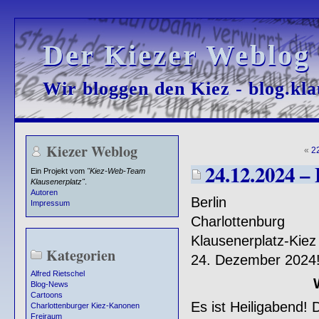
Der Kiezer Weblog
Der Kiezer Weblog
Wir bloggen den Kiez - blog.kla
Wir bloggen den Kiez - blog.kla
Kiezer Weblog
«
2
24.12.2024 – 
Ein Projekt vom
"Kiez-Web-Team
Klausenerplatz"
.
Autoren
Berlin
Impressum
Charlottenburg
Klausenerplatz-Kiez
Kategorien
24. Dezember 2024
Alfred Rietschel
Blog-News
Cartoons
Es ist Heiligabend! 
Charlottenburger Kiez-Kanonen
Freiraum