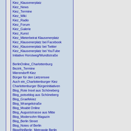
Kiez_Klausenerplatz
Kiez_News
Kiez_Termine
Kiez_Wiki
Kiez_Radio
Kiez_Forum
Kiez_Galerie
Kiez_Kunst
Kiez_Mieterbeirat Klausenerplatz
Kiez_Klausenerplatz bei Facebook
Kiez_Klausenerplatz bei Twitter
Kiez_Klausenerplatz bei YouTube
Initiative Horstweg/Wundtstraße
BerlinOnline_Charlottenburg
Bezirk_Termine
Mierendorff-Kiez
Bürger für den Lietzensee
Auch ein_Charlottenburger Kiez
Charlottenburger Bürgerinitiativen
Blog_Rote Insel aus Schöneberg
Blog_potseblog aus Schöneberg
Blog_Graefekiez
Blog_Wrangelstraße
Blog_Moabit Online
Blog_Auguststrasse aus Mitte
Blog_Modersohn-Magazin
Blog_Berlin Street
Blog_Notes of Berlin
Blog@inBerlin_Metropole Berlin