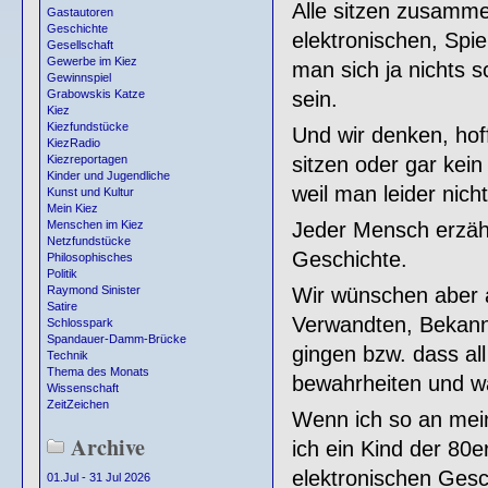
Alle sitzen zusamme
Gastautoren
Geschichte
elektronischen, Spie
Gesellschaft
Gewerbe im Kiez
man sich ja nichts s
Gewinnspiel
sein.
Grabowskis Katze
Kiez
Kiezfundstücke
Und wir denken, hof
KiezRadio
sitzen oder gar kei
Kiezreportagen
Kinder und Jugendliche
weil man leider nic
Kunst und Kultur
Mein Kiez
Jeder Mensch erzähl
Menschen im Kiez
Netzfundstücke
Geschichte.
Philosophisches
Politik
Wir wünschen aber a
Raymond Sinister
Satire
Verwandten, Bekannt
Schlosspark
Spandauer-Damm-Brücke
gingen bzw. dass all
Technik
Thema des Monats
bewahrheiten und wa
Wissenschaft
ZeitZeichen
Wenn ich so an meine
Archive
ich ein Kind der 80e
elektronischen Gesc
01.Jul - 31 Jul 2026