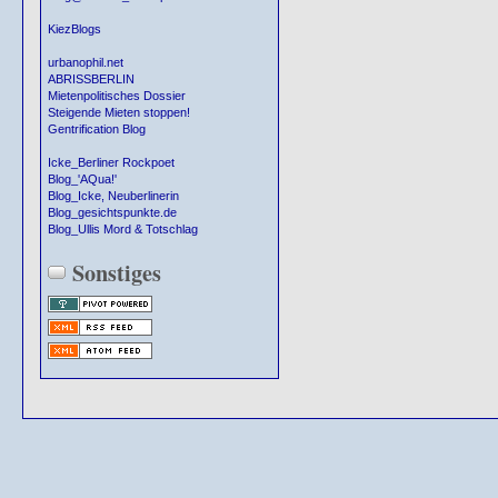
KiezBlogs
urbanophil.net
ABRISSBERLIN
Mietenpolitisches Dossier
Steigende Mieten stoppen!
Gentrification Blog
Icke_Berliner Rockpoet
Blog_'AQua!'
Blog_Icke, Neuberlinerin
Blog_gesichtspunkte.de
Blog_Ullis Mord & Totschlag
Sonstiges