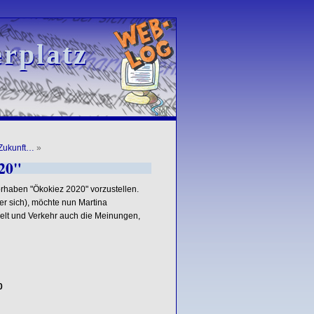
rplatz
rplatz
 Zukunft…
»
20"
orhaben "Ökokiez 2020" vorzustellen.
r sich), möchte nun Martina
welt und Verkehr auch die Meinungen,
0