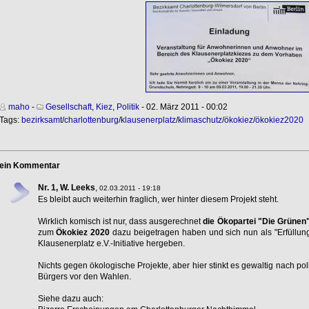
maho
-
Gesellschaft
,
Kiez
,
Politik
- 02. März 2011 - 00:02
Tags:
bezirksamt
/
charlottenburg
/
klausenerplatz
/
klimaschutz
/
ökokiez
/
ökokiez2020
ein Kommentar
Nr. 1, W. Leeks
,
02.03.2011 - 19:18
Es bleibt auch weiterhin fraglich, wer hinter diesem Projekt steht.
Wirklich komisch ist nur, dass ausgerechnet
die Ökopartei "Die Grünen
zum
Ökokiez 2020
dazu beigetragen haben und sich nun als "Erfüllun
Klausenerplatz e.V.-Initiative hergeben.
Nichts gegen ökologische Projekte, aber hier stinkt es gewaltig nach po
Bürgers vor den Wahlen.
Siehe dazu auch: