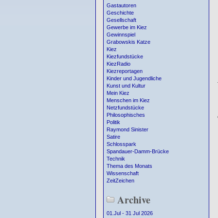
Gastautoren
Geschichte
Gesellschaft
Gewerbe im Kiez
Gewinnspiel
Grabowskis Katze
Kiez
Kiezfundstücke
KiezRadio
Kiezreportagen
Kinder und Jugendliche
Kunst und Kultur
Mein Kiez
Menschen im Kiez
Netzfundstücke
Philosophisches
Politik
Raymond Sinister
Satire
Schlosspark
Spandauer-Damm-Brücke
Technik
Thema des Monats
Wissenschaft
ZeitZeichen
Archive
01.Jul - 31 Jul 2026