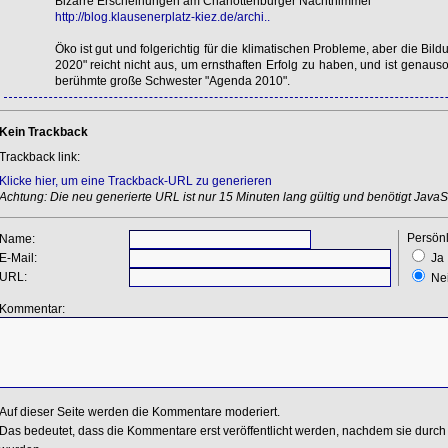
Bizarre Erscheinungen am Charlottenburger Nachthimmel
http://blog.klausenerplatz-kiez.de/archi..
Öko ist gut und folgerichtig für die klimatischen Probleme, aber die Bil
2020" reicht nicht aus, um ernsthaften Erfolg zu haben, und ist genauso
berühmte große Schwester "Agenda 2010".
Kein Trackback
Trackback link:
Klicke hier, um eine Trackback-URL zu generieren
Achtung: Die neu generierte URL ist nur 15 Minuten lang gültig und benötigt JavaSc
Persönl
Name:
E-Mail:
Ja
URL:
Ne
Kommentar:
Auf dieser Seite werden die Kommentare moderiert.
Das bedeutet, dass die Kommentare erst veröffentlicht werden, nachdem sie durch 