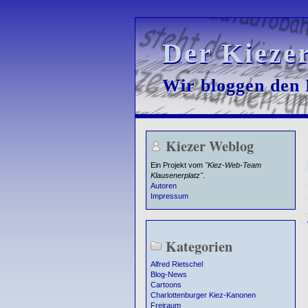
Der Kieze
Der Kieze
Wir bloggen den K
Wir bloggen den K
Kiezer Weblog
Ein Projekt vom
"Kiez-Web-Team
Klausenerplatz"
.
Autoren
Impressum
Kategorien
Alfred Rietschel
Blog-News
Cartoons
Charlottenburger Kiez-Kanonen
Freiraum