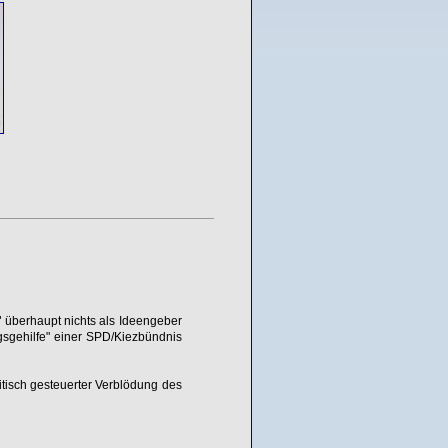
"
überhaupt nichts als Ideengeber
gsgehilfe" einer SPD/Kiezbündnis
litisch gesteuerter Verblödung des