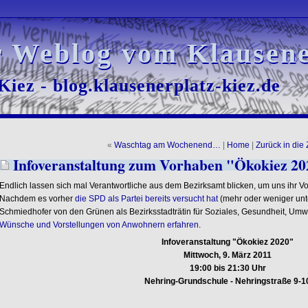
r Weblog vom Klausene
r Weblog vom Klausene
iez - blog.klausenerplatz-kiez.de
iez - blog.klausenerplatz-kiez.de
«
Waschtag am Wochenend…
|
Home
|
Zurück in die
Infoveranstaltung zum Vorhaben "Ökokiez 20
Endlich lassen sich mal Verantwortliche aus dem Bezirksamt blicken, um uns ihr V
Nachdem es vorher
die SPD als Partei bereits versucht hat
(mehr oder weniger unte
Schmiedhofer von den Grünen als Bezirksstadträtin für Soziales, Gesundheit, Um
Wünsche und Vorstellungen von Anwohnern erfahren
.
Infoveranstaltung "Ökokiez 2020"
Mittwoch, 9. März 2011
19:00 bis 21:30 Uhr
Nehring-Grundschule - Nehringstraße 9-1