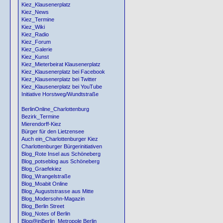
Kiez_Klausenerplatz
Kiez_News
Kiez_Termine
Kiez_Wiki
Kiez_Radio
Kiez_Forum
Kiez_Galerie
Kiez_Kunst
Kiez_Mieterbeirat Klausenerplatz
Kiez_Klausenerplatz bei Facebook
Kiez_Klausenerplatz bei Twitter
Kiez_Klausenerplatz bei YouTube
Initiative Horstweg/Wundtstraße
BerlinOnline_Charlottenburg
Bezirk_Termine
Mierendorff-Kiez
Bürger für den Lietzensee
Auch ein_Charlottenburger Kiez
Charlottenburger Bürgerinitiativen
Blog_Rote Insel aus Schöneberg
Blog_potseblog aus Schöneberg
Blog_Graefekiez
Blog_Wrangelstraße
Blog_Moabit Online
Blog_Auguststrasse aus Mitte
Blog_Modersohn-Magazin
Blog_Berlin Street
Blog_Notes of Berlin
Blog@inBerlin_Metropole Berlin