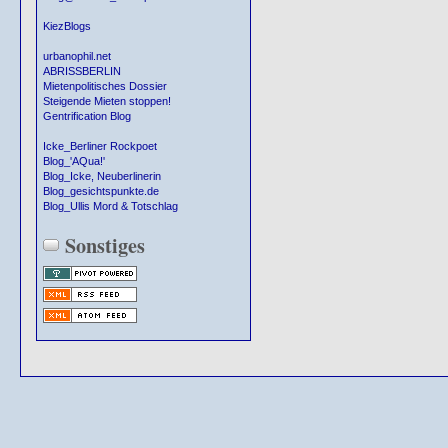
KiezBlogs
urbanophil.net
ABRISSBERLIN
Mietenpolitisches Dossier
Steigende Mieten stoppen!
Gentrification Blog
Icke_Berliner Rockpoet
Blog_'AQua!'
Blog_Icke, Neuberlinerin
Blog_gesichtspunkte.de
Blog_Ullis Mord & Totschlag
Sonstiges