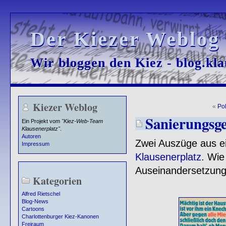
Der Kiezer Weblog
Der Kiezer Weblog
Wir bloggen den Kiez - blog.kla
Wir bloggen den Kiez - blog.kla
Kiezer Weblog
«
Po
Sanierungsge
Ein Projekt vom
"Kiez-Web-Team
Klausenerplatz"
.
Autoren
Zwei Auszüge aus ei
Impressum
Klausenerplatz
. Wie
Auseinandersetzunge
Kategorien
Alfred Rietschel
Blog-News
Cartoons
Charlottenburger Kiez-Kanonen
Freiraum