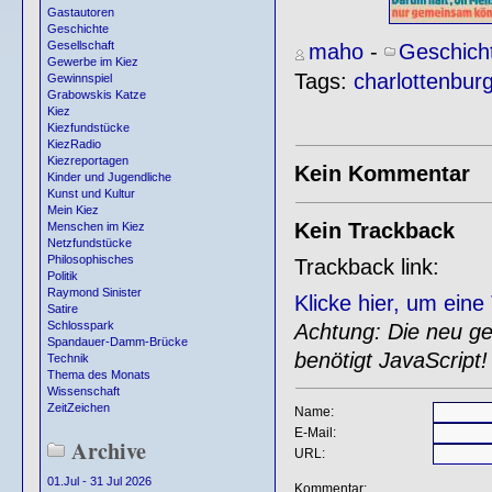
Gastautoren
Geschichte
Gesellschaft
maho
-
Geschich
Gewerbe im Kiez
Tags:
charlottenbur
Gewinnspiel
Grabowskis Katze
Kiez
Kiezfundstücke
KiezRadio
Kiezreportagen
Kein Kommentar
Kinder und Jugendliche
Kunst und Kultur
Mein Kiez
Kein Trackback
Menschen im Kiez
Netzfundstücke
Philosophisches
Trackback link:
Politik
Raymond Sinister
Klicke hier, um ein
Satire
Schlosspark
Achtung: Die neu gen
Spandauer-Damm-Brücke
benötigt JavaScript!
Technik
Thema des Monats
Wissenschaft
ZeitZeichen
Name:
E-Mail:
Archive
URL:
01.Jul - 31 Jul 2026
Kommentar: