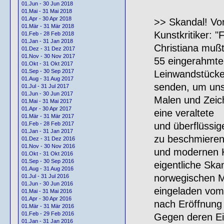
01.Jun - 30 Jun 2018
01.Mai - 31 Mai 2018
01.Apr - 30 Apr 2018
>> Skandal! Vor
01.Mär - 31 Mär 2018
Kunstkritiker: 
01.Feb - 28 Feb 2018
01.Jan - 31 Jan 2018
Christiana muß
01.Dez - 31 Dez 2017
01.Nov - 30 Nov 2017
55 eingerahmte
01.Okt - 31 Okt 2017
01.Sep - 30 Sep 2017
Leinwandstücke
01.Aug - 31 Aug 2017
senden, um uns
01.Jul - 31 Jul 2017
01.Jun - 30 Jun 2017
Malen und Zeich
01.Mai - 31 Mai 2017
01.Apr - 30 Apr 2017
eine veraltete
01.Mär - 31 Mär 2017
und überflüssig
01.Feb - 28 Feb 2017
01.Jan - 31 Jan 2017
zu beschmieren
01.Dez - 31 Dez 2016
01.Nov - 30 Nov 2016
und modernen K
01.Okt - 31 Okt 2016
01.Sep - 30 Sep 2016
eigentliche Ska
01.Aug - 31 Aug 2016
norwegischen 
01.Jul - 31 Jul 2016
01.Jun - 30 Jun 2016
eingeladen vom 
01.Mai - 31 Mai 2016
01.Apr - 30 Apr 2016
nach Eröffnung 
01.Mär - 31 Mär 2016
01.Feb - 29 Feb 2016
Gegen deren Ei
01.Jan - 31 Jan 2016