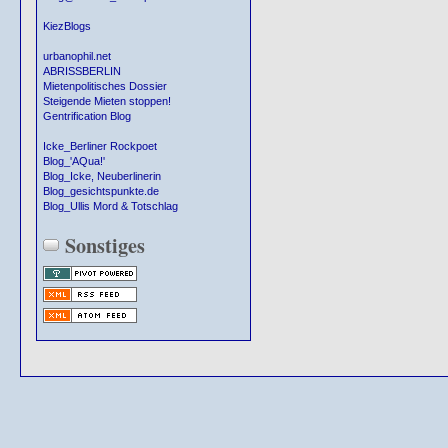
KiezBlogs
urbanophil.net
ABRISSBERLIN
Mietenpolitisches Dossier
Steigende Mieten stoppen!
Gentrification Blog
Icke_Berliner Rockpoet
Blog_'AQua!'
Blog_Icke, Neuberlinerin
Blog_gesichtspunkte.de
Blog_Ullis Mord & Totschlag
Sonstiges