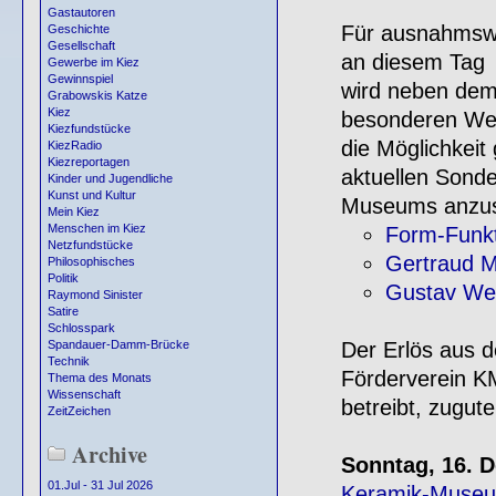
Gastautoren
Für ausnahmswei
Geschichte
Gesellschaft
an diesem Tag
Gewerbe im Kiez
Gewinnspiel
wird neben dem
Grabowskis Katze
Kiez
besonderen We
Kiezfundstücke
die Möglichkeit 
KiezRadio
Kiezreportagen
aktuellen Sonde
Kinder und Jugendliche
Kunst und Kultur
Museums anzu
Mein Kiez
Menschen im Kiez
Form-Funkt
Netzfundstücke
Gertraud M
Philosophisches
Politik
Gustav Wei
Raymond Sinister
Satire
Schlosspark
Der Erlös aus 
Spandauer-Damm-Brücke
Technik
Förderverein K
Thema des Monats
Wissenschaft
betreibt, zugute
ZeitZeichen
Archive
Sonntag, 16. D
01.Jul - 31 Jul 2026
Keramik-Museu