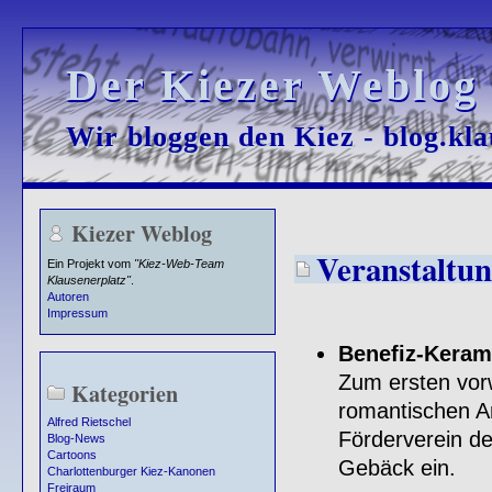
Der Kiezer Weblog
Der Kiezer Weblog
Wir bloggen den Kiez - blog.kla
Wir bloggen den Kiez - blog.kla
Kiezer Weblog
Veranstaltun
Ein Projekt vom
"Kiez-Web-Team
Klausenerplatz"
.
Autoren
Impressum
Benefiz-Keram
Zum ersten vor
Kategorien
romantischen 
Alfred Rietschel
Förderverein d
Blog-News
Cartoons
Gebäck ein.
Charlottenburger Kiez-Kanonen
Freiraum