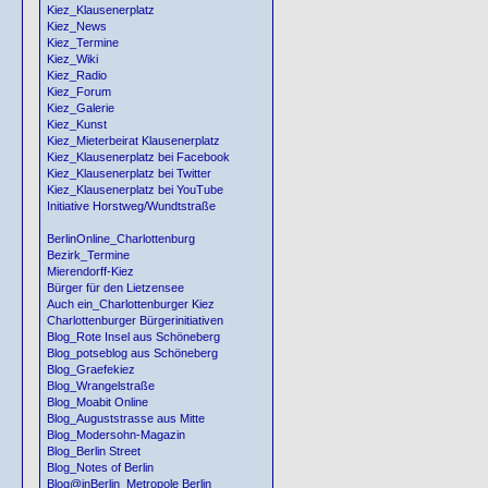
Kiez_Klausenerplatz
Kiez_News
Kiez_Termine
Kiez_Wiki
Kiez_Radio
Kiez_Forum
Kiez_Galerie
Kiez_Kunst
Kiez_Mieterbeirat Klausenerplatz
Kiez_Klausenerplatz bei Facebook
Kiez_Klausenerplatz bei Twitter
Kiez_Klausenerplatz bei YouTube
Initiative Horstweg/Wundtstraße
BerlinOnline_Charlottenburg
Bezirk_Termine
Mierendorff-Kiez
Bürger für den Lietzensee
Auch ein_Charlottenburger Kiez
Charlottenburger Bürgerinitiativen
Blog_Rote Insel aus Schöneberg
Blog_potseblog aus Schöneberg
Blog_Graefekiez
Blog_Wrangelstraße
Blog_Moabit Online
Blog_Auguststrasse aus Mitte
Blog_Modersohn-Magazin
Blog_Berlin Street
Blog_Notes of Berlin
Blog@inBerlin_Metropole Berlin