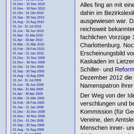
Alles fing an mit ei
01.Dez - 31 Dez 2010
01.Nov - 30 Nov 2010
dahin im Bezirkslexi
01.Okt - 31 Okt 2010
01.Sep - 30 Sep 2010
ausgewiesen war. 
01.Aug - 31 Aug 2010
01.Jul - 31 Jul 2010
reichsweit bekannter
01.Jun - 30 Jun 2010
01.Mai - 31 Mai 2010
fachlichen Vorzüge 
01.Apr - 30 Apr 2010
Charlottenburg. Noc
01.Mär - 31 Mär 2010
01.Feb - 28 Feb 2010
Erscheinungsbild von
01.Jan - 31 Jan 2010
01.Dez - 31 Dez 2009
Kaskaden im Lietzen
01.Nov - 30 Nov 2009
01.Okt - 31 Okt 2009
Schiller- und
Reform
01.Sep - 30 Sep 2009
01.Aug - 31 Aug 2009
Dezember 2012 die 
01.Jul - 31 Jul 2009
Namenspatron ihrer 
01.Jun - 30 Jun 2009
01.Mai - 31 Mai 2009
01.Apr - 30 Apr 2009
Der Weg von der Ide
01.Mär - 31 Mär 2009
verschlungen und be
01.Feb - 28 Feb 2009
01.Jan - 31 Jan 2009
Kommission (für Ged
01.Dez - 31 Dez 2008
01.Nov - 30 Nov 2008
Vereine, den Amtsle
01.Okt - 31 Okt 2008
01.Sep - 30 Sep 2008
Menschen inner- un
01.Aug - 31 Aug 2008