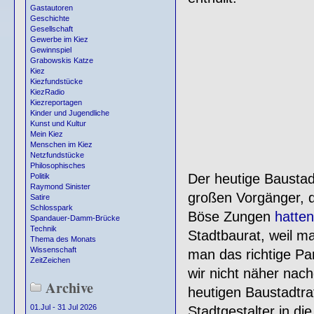
Gastautoren
Geschichte
Gesellschaft
Gewerbe im Kiez
Gewinnspiel
Grabowskis Katze
Kiez
Kiezfundstücke
KiezRadio
Kiezreportagen
Kinder und Jugendliche
Kunst und Kultur
Mein Kiez
Menschen im Kiez
Netzfundstücke
Philosophisches
Der heutige Baustad
Politik
Raymond Sinister
großen Vorgänger, d
Satire
Schlosspark
Böse Zungen
hatten
Spandauer-Damm-Brücke
Technik
Stadtbaurat, weil m
Thema des Monats
Wissenschaft
man das richtige Pa
ZeitZeichen
wir nicht näher nac
Archive
heutigen Baustadtrat
01.Jul - 31 Jul 2026
Stadtgestalter in d