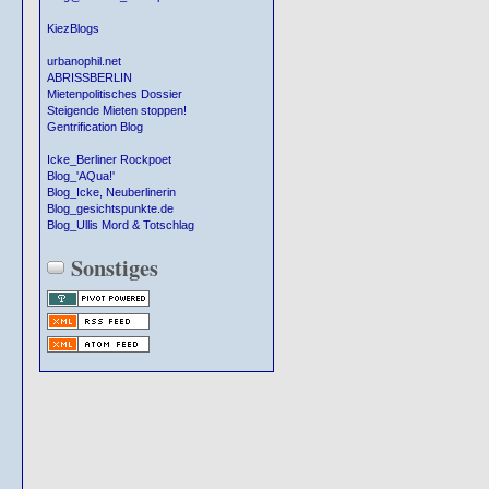
KiezBlogs
urbanophil.net
ABRISSBERLIN
Mietenpolitisches Dossier
Steigende Mieten stoppen!
Gentrification Blog
Icke_Berliner Rockpoet
Blog_'AQua!'
Blog_Icke, Neuberlinerin
Blog_gesichtspunkte.de
Blog_Ullis Mord & Totschlag
Sonstiges