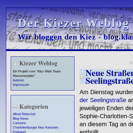
Der Kiezer Weblog
Der Kiezer Weblog
Wir bloggen den Kiez - blog.kla
Wir bloggen den Kiez - blog.kla
Kiezer Weblog
«
Neue Straßen
Ein Projekt vom
"Kiez-Web-Team
Klausenerplatz"
.
Seelingstraß
Autoren
Impressum
Am Dienstag wurde
der Seelingstraße
an
Kategorien
jeweiligen Enden de
Alfred Rietschel
Sophie-Charlotten-S
Blog-News
an diesem Tag an de
Cartoons
Charlottenburger Kiez-Kanonen
enthüllt.
Freiraum