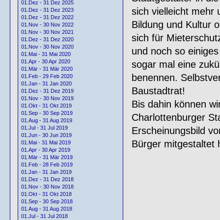
01.Dez - 31 Dez 2025
sich vielleicht meh
01.Dez - 31 Dez 2023
01.Dez - 31 Dez 2022
Bildung und Kultur 
01.Nov - 30 Nov 2022
01.Nov - 30 Nov 2021
sich für Mietersch
01.Dez - 31 Dez 2020
01.Nov - 30 Nov 2020
und noch so einiges
01.Mai - 31 Mai 2020
01.Apr - 30 Apr 2020
sogar mal eine zukün
01.Mär - 31 Mär 2020
benennen. Selbstver
01.Feb - 29 Feb 2020
01.Jan - 31 Jan 2020
Baustadtrat!
01.Dez - 31 Dez 2019
01.Nov - 30 Nov 2019
Bis dahin können wi
01.Okt - 31 Okt 2019
01.Sep - 30 Sep 2019
Charlottenburger St
01.Aug - 31 Aug 2019
01.Jul - 31 Jul 2019
Erscheinungsbild vo
01.Jun - 30 Jun 2019
Bürger mitgestaltet 
01.Mai - 31 Mai 2019
01.Apr - 30 Apr 2019
01.Mär - 31 Mär 2019
01.Feb - 28 Feb 2019
01.Jan - 31 Jan 2019
01.Dez - 31 Dez 2018
01.Nov - 30 Nov 2018
01.Okt - 31 Okt 2018
01.Sep - 30 Sep 2018
01.Aug - 31 Aug 2018
01.Jul - 31 Jul 2018