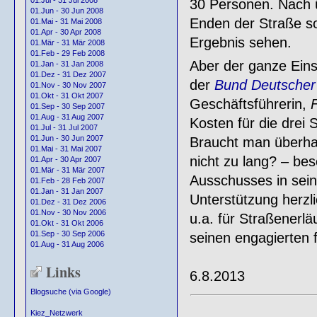
01.Jul - 31 Jul 2008
30 Personen. Nach 
01.Jun - 30 Jun 2008
Enden der Straße so
01.Mai - 31 Mai 2008
01.Apr - 30 Apr 2008
Ergebnis sehen.
01.Mär - 31 Mär 2008
01.Feb - 29 Feb 2008
Aber der ganze Einsa
01.Jan - 31 Jan 2008
01.Dez - 31 Dez 2007
der
Bund Deutscher
01.Nov - 30 Nov 2007
01.Okt - 31 Okt 2007
Geschäftsführerin,
F
01.Sep - 30 Sep 2007
01.Aug - 31 Aug 2007
Kosten für die drei
01.Jul - 31 Jul 2007
01.Jun - 30 Jun 2007
Braucht man überhau
01.Mai - 31 Mai 2007
nicht zu lang? – be
01.Apr - 30 Apr 2007
01.Mär - 31 Mär 2007
Ausschusses in sei
01.Feb - 28 Feb 2007
01.Jan - 31 Jan 2007
Unterstützung herzl
01.Dez - 31 Dez 2006
01.Nov - 30 Nov 2006
u.a. für Straßenerlä
01.Okt - 31 Okt 2006
01.Sep - 30 Sep 2006
seinen engagierten f
01.Aug - 31 Aug 2006
Links
6.8.2013
Blogsuche (via Google)
Kiez_Netzwerk