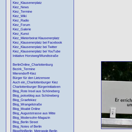
Kiez_Klausenerplatz
Kiez_News
Kiez_Termine
Kiez_Wiki
Kiez_Radio
Kiez_Forum
Kiez_Galerie
Kiez_Kunst
Kiez_Mieterbeirat Klausenerplatz
Kiez_Klausenerplatz bei Facebook
Kiez_Klausenerplatz bei Twitter
Kiez_Klausenerplatz bei YouTube
Initiative Horstweg/Wundtstraße
BerlinOnline_Charlottenburg
Bezirk_Termine
Mierendorff-Kiez
Bürger für den Lietzensee
Auch ein_Charlottenburger Kiez
Charlottenburger Bürgerinitiativen
Blog_Rote Insel aus Schöneberg
Blog_potseblog aus Schöneberg
Blog_Graefekiez
Blog_Wrangelstraße
Blog_Moabit Online
Blog_Auguststrasse aus Mitte
Blog_Modersohn-Magazin
Blog_Berlin Street
Blog_Notes of Berlin
Blog@inBerlin_Metropole Berlin