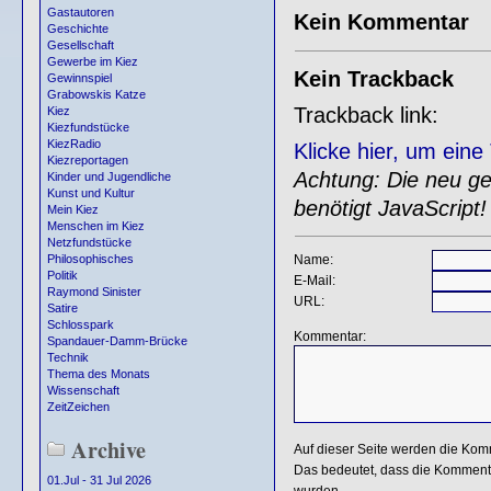
Gastautoren
Kein Kommentar
Geschichte
Gesellschaft
Gewerbe im Kiez
Kein Trackback
Gewinnspiel
Grabowskis Katze
Trackback link:
Kiez
Kiezfundstücke
KiezRadio
Klicke hier, um ein
Kiezreportagen
Achtung: Die neu gen
Kinder und Jugendliche
Kunst und Kultur
benötigt JavaScript!
Mein Kiez
Menschen im Kiez
Netzfundstücke
Name:
Philosophisches
Politik
E-Mail:
Raymond Sinister
URL:
Satire
Schlosspark
Kommentar:
Spandauer-Damm-Brücke
Technik
Thema des Monats
Wissenschaft
ZeitZeichen
Archive
Auf dieser Seite werden die Kom
Das bedeutet, dass die Kommentar
01.Jul - 31 Jul 2026
wurden.