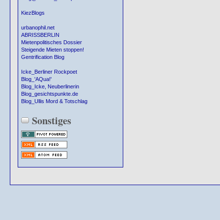
KiezBlogs
urbanophil.net
ABRISSBERLIN
Mietenpolitisches Dossier
Steigende Mieten stoppen!
Gentrification Blog
Icke_Berliner Rockpoet
Blog_'AQua!'
Blog_Icke, Neuberlinerin
Blog_gesichtspunkte.de
Blog_Ullis Mord & Totschlag
Sonstiges