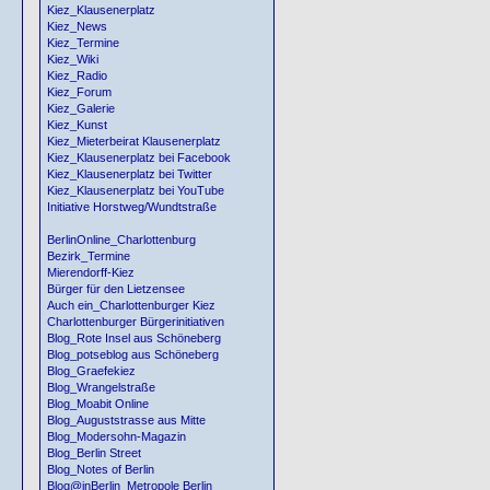
Kiez_Klausenerplatz
Kiez_News
Kiez_Termine
Kiez_Wiki
Kiez_Radio
Kiez_Forum
Kiez_Galerie
Kiez_Kunst
Kiez_Mieterbeirat Klausenerplatz
Kiez_Klausenerplatz bei Facebook
Kiez_Klausenerplatz bei Twitter
Kiez_Klausenerplatz bei YouTube
Initiative Horstweg/Wundtstraße
BerlinOnline_Charlottenburg
Bezirk_Termine
Mierendorff-Kiez
Bürger für den Lietzensee
Auch ein_Charlottenburger Kiez
Charlottenburger Bürgerinitiativen
Blog_Rote Insel aus Schöneberg
Blog_potseblog aus Schöneberg
Blog_Graefekiez
Blog_Wrangelstraße
Blog_Moabit Online
Blog_Auguststrasse aus Mitte
Blog_Modersohn-Magazin
Blog_Berlin Street
Blog_Notes of Berlin
Blog@inBerlin_Metropole Berlin