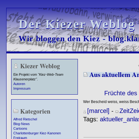
Der Kiezer Weblog
Der Kiezer Weblog
Wir bloggen den Kiez - blog.kla
Wir bloggen den Kiez - blog.kla
Kiezer Weblog
Aus aktuellem An
Ein Projekt vom
"Kiez-Web-Team
Klausenerplatz"
.
Autoren
Impressum
Früchte des
Wer Bescheid weiss, weiss Besc
Kategorien
[marcel]
-
ZeitZe
Tags:
aktueller_anla
Alfred Rietschel
Blog-News
Cartoons
Charlottenburger Kiez-Kanonen
Freiraum