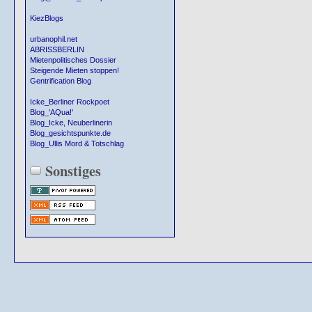
KiezBlogs
urbanophil.net
ABRISSBERLIN
Mietenpolitisches Dossier
Steigende Mieten stoppen!
Gentrification Blog
Icke_Berliner Rockpoet
Blog_'AQua!'
Blog_Icke, Neuberlinerin
Blog_gesichtspunkte.de
Blog_Ullis Mord & Totschlag
Sonstiges