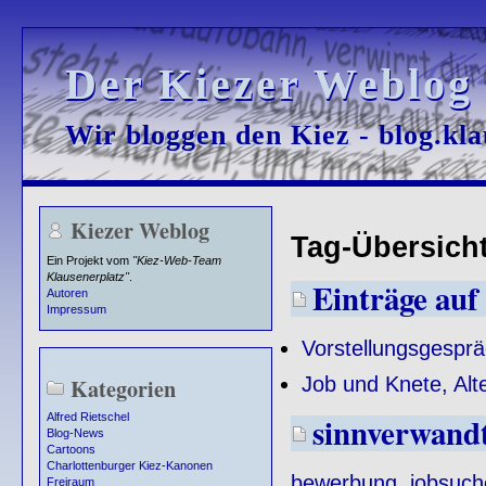
Der Kiezer Weblog
Der Kiezer Weblog
Wir bloggen den Kiez - blog.kla
Wir bloggen den Kiez - blog.kla
Kiezer Weblog
Tag-Übersicht
Ein Projekt vom
"Kiez-Web-Team
Klausenerplatz"
.
Einträge auf 
Autoren
Impressum
Vorstellungsgespr
Job und Knete, Alte
Kategorien
sinnverwand
Alfred Rietschel
Blog-News
Cartoons
Charlottenburger Kiez-Kanonen
bewerbung
,
jobsuch
Freiraum