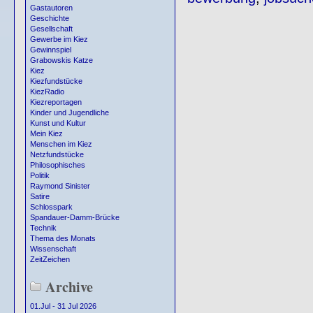
Gastautoren
Geschichte
Gesellschaft
Gewerbe im Kiez
Gewinnspiel
Grabowskis Katze
Kiez
Kiezfundstücke
KiezRadio
Kiezreportagen
Kinder und Jugendliche
Kunst und Kultur
Mein Kiez
Menschen im Kiez
Netzfundstücke
Philosophisches
Politik
Raymond Sinister
Satire
Schlosspark
Spandauer-Damm-Brücke
Technik
Thema des Monats
Wissenschaft
ZeitZeichen
Archive
01.Jul - 31 Jul 2026