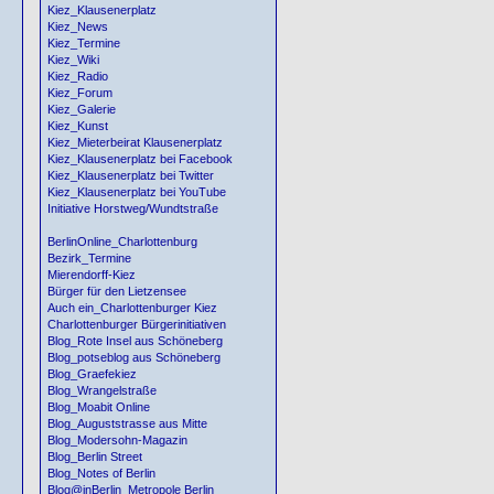
Kiez_Klausenerplatz
Kiez_News
Kiez_Termine
Kiez_Wiki
Kiez_Radio
Kiez_Forum
Kiez_Galerie
Kiez_Kunst
Kiez_Mieterbeirat Klausenerplatz
Kiez_Klausenerplatz bei Facebook
Kiez_Klausenerplatz bei Twitter
Kiez_Klausenerplatz bei YouTube
Initiative Horstweg/Wundtstraße
BerlinOnline_Charlottenburg
Bezirk_Termine
Mierendorff-Kiez
Bürger für den Lietzensee
Auch ein_Charlottenburger Kiez
Charlottenburger Bürgerinitiativen
Blog_Rote Insel aus Schöneberg
Blog_potseblog aus Schöneberg
Blog_Graefekiez
Blog_Wrangelstraße
Blog_Moabit Online
Blog_Auguststrasse aus Mitte
Blog_Modersohn-Magazin
Blog_Berlin Street
Blog_Notes of Berlin
Blog@inBerlin_Metropole Berlin