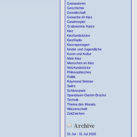
Gastautoren
Geschichte
Gesellschaft
Gewerbe im Kiez
Gewinnspiel
Grabowskis Katze
Kiez
Kiezfundstücke
KiezRadio
Kiezreportagen
Kinder und Jugendliche
Kunst und Kultur
Mein Kiez
Menschen im Kiez
Netzfundstücke
Philosophisches
Politik
Raymond Sinister
Satire
Schlosspark
Spandauer-Damm-Brücke
Technik
Thema des Monats
Wissenschaft
ZeitZeichen
Archive
01.Jul - 31 Jul 2026