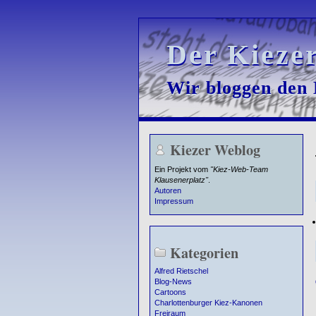
Der Kieze
Der Kieze
Wir bloggen den K
Wir bloggen den K
Kiezer Weblog
Ein Projekt vom
"Kiez-Web-Team
Klausenerplatz"
.
Autoren
Impressum
Kategorien
Alfred Rietschel
Blog-News
Cartoons
Charlottenburger Kiez-Kanonen
Freiraum