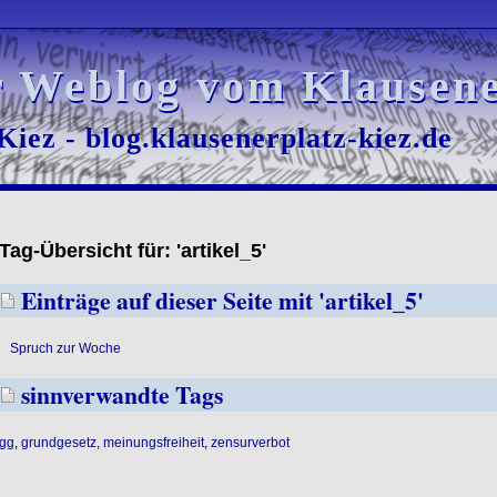
r Weblog vom Klausene
r Weblog vom Klausene
iez - blog.klausenerplatz-kiez.de
iez - blog.klausenerplatz-kiez.de
Tag-Übersicht für: 'artikel_5'
Einträge auf dieser Seite mit 'artikel_5'
Spruch zur Woche
sinnverwandte Tags
gg
,
grundgesetz
,
meinungsfreiheit
,
zensurverbot