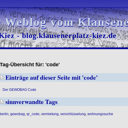
r Weblog vom Klausene
r Weblog vom Klausene
iez - blog.klausenerplatz-kiez.de
iez - blog.klausenerplatz-kiez.de
Tag-Übersicht für: 'code'
Einträge auf dieser Seite mit 'code'
Der GEWOBAG Code
sinnverwandte Tags
berlin
,
gewobag
,
qr_code
,
vermietung
,
verschlüsselung
,
wohnungssuche