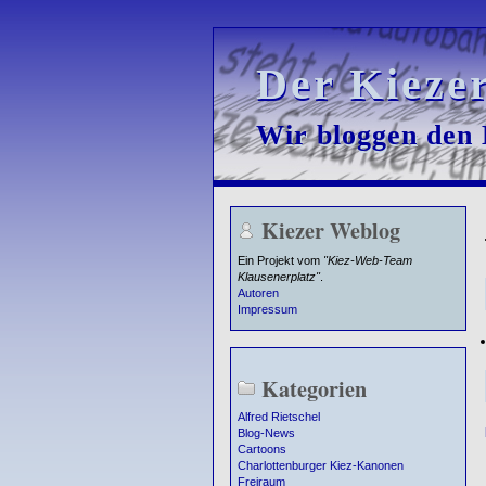
Der Kieze
Der Kieze
Wir bloggen den K
Wir bloggen den K
Kiezer Weblog
Ein Projekt vom
"Kiez-Web-Team
Klausenerplatz"
.
Autoren
Impressum
Kategorien
Alfred Rietschel
Blog-News
Cartoons
Charlottenburger Kiez-Kanonen
Freiraum