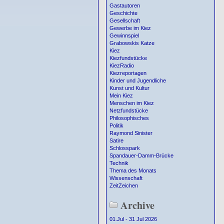
Gastautoren
Geschichte
Gesellschaft
Gewerbe im Kiez
Gewinnspiel
Grabowskis Katze
Kiez
Kiezfundstücke
KiezRadio
Kiezreportagen
Kinder und Jugendliche
Kunst und Kultur
Mein Kiez
Menschen im Kiez
Netzfundstücke
Philosophisches
Politik
Raymond Sinister
Satire
Schlosspark
Spandauer-Damm-Brücke
Technik
Thema des Monats
Wissenschaft
ZeitZeichen
Archive
01.Jul - 31 Jul 2026