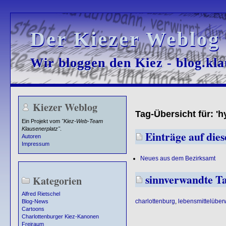
Der Kiezer Weblog
Der Kiezer Weblog
Wir bloggen den Kiez - blog.kla
Wir bloggen den Kiez - blog.kla
Kiezer Weblog
Tag-Übersicht für: 'h
Ein Projekt vom
"Kiez-Web-Team
Klausenerplatz"
.
Einträge auf dies
Autoren
Impressum
Neues aus dem Bezirksamt
sinnverwandte T
Kategorien
Alfred Rietschel
charlottenburg
,
lebensmittelübe
Blog-News
Cartoons
Charlottenburger Kiez-Kanonen
Freiraum