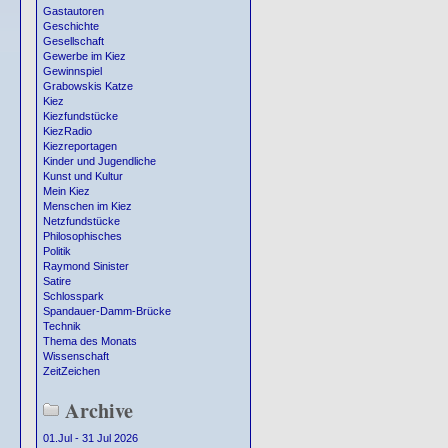
Gastautoren
Geschichte
Gesellschaft
Gewerbe im Kiez
Gewinnspiel
Grabowskis Katze
Kiez
Kiezfundstücke
KiezRadio
Kiezreportagen
Kinder und Jugendliche
Kunst und Kultur
Mein Kiez
Menschen im Kiez
Netzfundstücke
Philosophisches
Politik
Raymond Sinister
Satire
Schlosspark
Spandauer-Damm-Brücke
Technik
Thema des Monats
Wissenschaft
ZeitZeichen
Archive
01.Jul - 31 Jul 2026