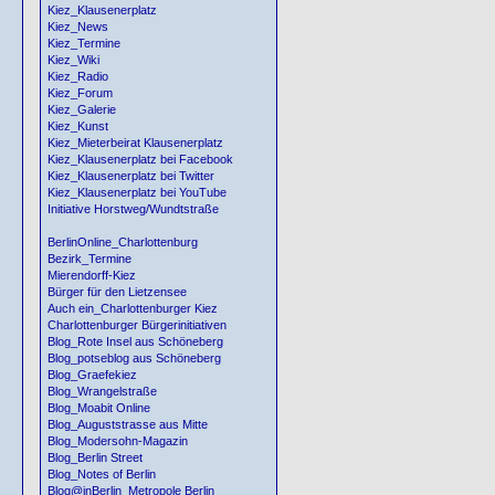
Kiez_Klausenerplatz
Kiez_News
Kiez_Termine
Kiez_Wiki
Kiez_Radio
Kiez_Forum
Kiez_Galerie
Kiez_Kunst
Kiez_Mieterbeirat Klausenerplatz
Kiez_Klausenerplatz bei Facebook
Kiez_Klausenerplatz bei Twitter
Kiez_Klausenerplatz bei YouTube
Initiative Horstweg/Wundtstraße
BerlinOnline_Charlottenburg
Bezirk_Termine
Mierendorff-Kiez
Bürger für den Lietzensee
Auch ein_Charlottenburger Kiez
Charlottenburger Bürgerinitiativen
Blog_Rote Insel aus Schöneberg
Blog_potseblog aus Schöneberg
Blog_Graefekiez
Blog_Wrangelstraße
Blog_Moabit Online
Blog_Auguststrasse aus Mitte
Blog_Modersohn-Magazin
Blog_Berlin Street
Blog_Notes of Berlin
Blog@inBerlin_Metropole Berlin