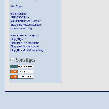
KiezBlogs
urbanophil.net
ABRISSBERLIN
Mietenpolitisches Dossier
Steigende Mieten stoppen!
Gentrification Blog
Icke_Berliner Rockpoet
Blog_'AQua!'
Blog_Icke, Neuberlinerin
Blog_gesichtspunkte.de
Blog_Ullis Mord & Totschlag
Sonstiges