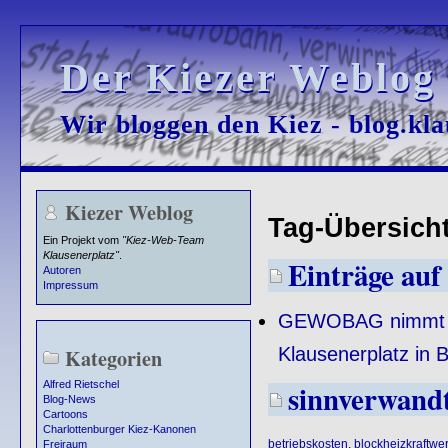
Der Kiezer Weblog
Der Kiezer Weblog
Wir bloggen den Kiez - blog.kla
Wir bloggen den Kiez - blog.kla
Kiezer Weblog
Tag-Übersicht
Ein Projekt vom
"Kiez-Web-Team
Klausenerplatz"
.
Einträge auf 
Autoren
Impressum
GEWOBAG nimmt er
Klausenerplatz in B
Kategorien
sinnverwand
Alfred Rietschel
Blog-News
Cartoons
Charlottenburger Kiez-Kanonen
betriebskosten
,
blockheizkraftwe
Freiraum