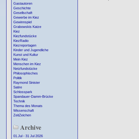
Gastautoren
Geschichte
Gesellschaft
Gewerbe im Kiez
Gewinnspiel
Grabowskis Katze
Kiez
Kiezfundstücke
KiezRadio
Kiezreportagen
Kinder und Jugendliche
Kunst und Kultur
Mein Kiez
Menschen im Kiez
Netzfundstücke
Philosophisches
Politik
Raymond Sinister
Satire
Schlosspark
Spandauer-Damm-Brücke
Technik
Thema des Monats
Wissenschaft
ZeitZeichen
Archive
01.Jul - 31 Jul 2026