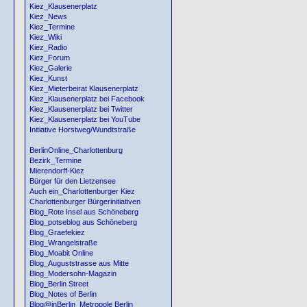
Kiez_Klausenerplatz
Kiez_News
Kiez_Termine
Kiez_Wiki
Kiez_Radio
Kiez_Forum
Kiez_Galerie
Kiez_Kunst
Kiez_Mieterbeirat Klausenerplatz
Kiez_Klausenerplatz bei Facebook
Kiez_Klausenerplatz bei Twitter
Kiez_Klausenerplatz bei YouTube
Initiative Horstweg/Wundtstraße
BerlinOnline_Charlottenburg
Bezirk_Termine
Mierendorff-Kiez
Bürger für den Lietzensee
Auch ein_Charlottenburger Kiez
Charlottenburger Bürgerinitiativen
Blog_Rote Insel aus Schöneberg
Blog_potseblog aus Schöneberg
Blog_Graefekiez
Blog_Wrangelstraße
Blog_Moabit Online
Blog_Auguststrasse aus Mitte
Blog_Modersohn-Magazin
Blog_Berlin Street
Blog_Notes of Berlin
Blog@inBerlin_Metropole Berlin