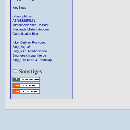
KiezBlogs
urbanophil.net
ABRISSBERLIN
Mietenpolitisches Dossier
Steigende Mieten stoppen!
Gentrification Blog
Icke_Berliner Rockpoet
Blog_'AQua!'
Blog_Icke, Neuberlinerin
Blog_gesichtspunkte.de
Blog_Ullis Mord & Totschlag
Sonstiges