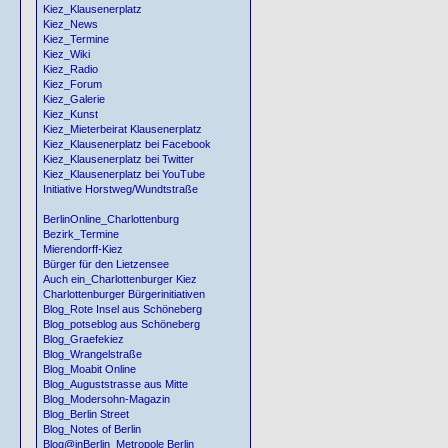
Kiez_Klausenerplatz
Kiez_News
Kiez_Termine
Kiez_Wiki
Kiez_Radio
Kiez_Forum
Kiez_Galerie
Kiez_Kunst
Kiez_Mieterbeirat Klausenerplatz
Kiez_Klausenerplatz bei Facebook
Kiez_Klausenerplatz bei Twitter
Kiez_Klausenerplatz bei YouTube
Initiative Horstweg/Wundtstraße
BerlinOnline_Charlottenburg
Bezirk_Termine
Mierendorff-Kiez
Bürger für den Lietzensee
Auch ein_Charlottenburger Kiez
Charlottenburger Bürgerinitiativen
Blog_Rote Insel aus Schöneberg
Blog_potseblog aus Schöneberg
Blog_Graefekiez
Blog_Wrangelstraße
Blog_Moabit Online
Blog_Auguststrasse aus Mitte
Blog_Modersohn-Magazin
Blog_Berlin Street
Blog_Notes of Berlin
Blog@inBerlin_Metropole Berlin