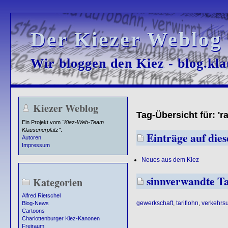
Der Kiezer Weblog
Der Kiezer Weblog
Wir bloggen den Kiez - blog.kla
Wir bloggen den Kiez - blog.kla
Kiezer Weblog
Tag-Übersicht für: 'r
Ein Projekt vom
"Kiez-Web-Team
Klausenerplatz"
.
Einträge auf dies
Autoren
Impressum
Neues aus dem Kiez
sinnverwandte T
Kategorien
Alfred Rietschel
gewerkschaft
,
tariflohn
,
verkehrsu
Blog-News
Cartoons
Charlottenburger Kiez-Kanonen
Freiraum