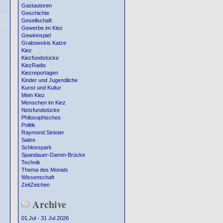
Gastautoren
Geschichte
Gesellschaft
Gewerbe im Kiez
Gewinnspiel
Grabowskis Katze
Kiez
Kiezfundstücke
KiezRadio
Kiezreportagen
Kinder und Jugendliche
Kunst und Kultur
Mein Kiez
Menschen im Kiez
Netzfundstücke
Philosophisches
Politik
Raymond Sinister
Satire
Schlosspark
Spandauer-Damm-Brücke
Technik
Thema des Monats
Wissenschaft
ZeitZeichen
Archive
01.Jul - 31 Jul 2026