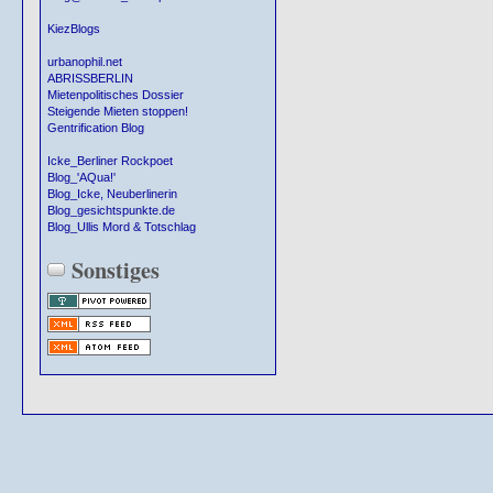
KiezBlogs
urbanophil.net
ABRISSBERLIN
Mietenpolitisches Dossier
Steigende Mieten stoppen!
Gentrification Blog
Icke_Berliner Rockpoet
Blog_'AQua!'
Blog_Icke, Neuberlinerin
Blog_gesichtspunkte.de
Blog_Ullis Mord & Totschlag
Sonstiges