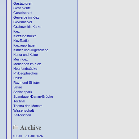
Gastautoren
Geschichte
Gesellschaft
Gewerbe im Kiez
Gewinnspiel
Grabowskis Katze
Kiez
Kiezfundstücke
KiezRadio
Kiezreportagen
Kinder und Jugendliche
Kunst und Kultur
Mein Kiez
Menschen im Kiez
Netzfundstücke
Philosophisches
Politik
Raymond Sinister
Satire
Schlosspark
Spandauer-Damm-Brücke
Technik
Thema des Monats
Wissenschaft
ZeitZeichen
Archive
01.Jul - 31 Jul 2026