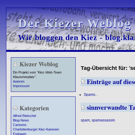
Der Kiezer Weblog
Der Kiezer Weblog
Wir bloggen den Kiez - blog.kla
Wir bloggen den Kiez - blog.kla
Kiezer Weblog
Tag-Übersicht für: 's
Ein Projekt vom
"Kiez-Web-Team
Klausenerplatz"
.
Einträge auf diese
Autoren
Impressum
Spams..
sinnverwandte T
Kategorien
Alfred Rietschel
spam
,
spamassassin
Blog-News
Cartoons
Charlottenburger Kiez-Kanonen
Freiraum