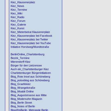
Kiez_Klausenerplatz
Kiez_News
Kiez_Termine
Kiez_Wiki
Kiez_Radio
Kiez_Forum
Kiez_Galerie
Kiez_Kunst
Kiez_Mieterbeirat Klausenerplatz
Kiez_Klausenerplatz bei Facebook
Kiez_Klausenerplatz bei Twitter
Kiez_Klausenerplatz bei YouTube
Initiative Horstweg/Wundtstraße
BerlinOnline_Charlottenburg
Bezirk_Termine
Mierendorff-Kiez
Bürger für den Lietzensee
Auch ein_Charlottenburger Kiez
Charlottenburger Bürgerinitiativen
Blog_Rote Insel aus Schöneberg
Blog_potseblog aus Schöneberg
Blog_Graefekiez
Blog_Wrangelstraße
Blog_Moabit Online
Blog_Auguststrasse aus Mitte
Blog_Modersohn-Magazin
Blog_Berlin Street
Blog_Notes of Berlin
Blog@inBerlin_Metropole Berlin