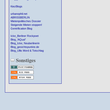
KiezBlogs
urbanophil.net
ABRISSBERLIN
Mietenpolitisches Dossier
Steigende Mieten stoppen!
Gentrification Blog
Icke_Berliner Rockpoet
Blog_'AQua!'
Blog_Icke, Neuberlinerin
Blog_gesichtspunkte.de
Blog_Ullis Mord & Totschlag
Sonstiges