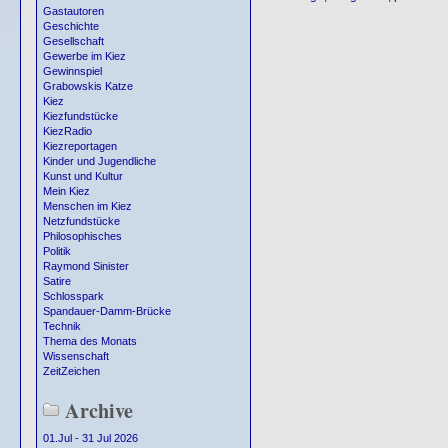
Gastautoren
Geschichte
Gesellschaft
Gewerbe im Kiez
Gewinnspiel
Grabowskis Katze
Kiez
Kiezfundstücke
KiezRadio
Kiezreportagen
Kinder und Jugendliche
Kunst und Kultur
Mein Kiez
Menschen im Kiez
Netzfundstücke
Philosophisches
Politik
Raymond Sinister
Satire
Schlosspark
Spandauer-Damm-Brücke
Technik
Thema des Monats
Wissenschaft
ZeitZeichen
Archive
01.Jul - 31 Jul 2026