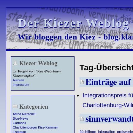
Der Kiezer Weblog
Der Kiezer Weblog
Wir bloggen den Kiez - blog.kla
Wir bloggen den Kiez - blog.kla
Kiezer Weblog
Tag-Übersicht
Ein Projekt vom
"Kiez-Web-Team
Klausenerplatz"
.
Einträge auf 
Autoren
Impressum
Integrationspreis f
Charlottenburg-Wil
Kategorien
sinnverwand
Alfred Rietschel
Blog-News
Cartoons
Charlottenburger Kiez-Kanonen
flüchtlinge
,
integration
,
preisverl
Freiraum