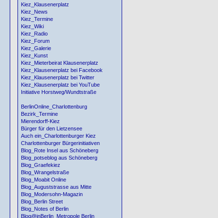
Kiez_Klausenerplatz
Kiez_News
Kiez_Termine
Kiez_Wiki
Kiez_Radio
Kiez_Forum
Kiez_Galerie
Kiez_Kunst
Kiez_Mieterbeirat Klausenerplatz
Kiez_Klausenerplatz bei Facebook
Kiez_Klausenerplatz bei Twitter
Kiez_Klausenerplatz bei YouTube
Initiative Horstweg/Wundtstraße
BerlinOnline_Charlottenburg
Bezirk_Termine
Mierendorff-Kiez
Bürger für den Lietzensee
Auch ein_Charlottenburger Kiez
Charlottenburger Bürgerinitiativen
Blog_Rote Insel aus Schöneberg
Blog_potseblog aus Schöneberg
Blog_Graefekiez
Blog_Wrangelstraße
Blog_Moabit Online
Blog_Auguststrasse aus Mitte
Blog_Modersohn-Magazin
Blog_Berlin Street
Blog_Notes of Berlin
Blog@inBerlin_Metropole Berlin