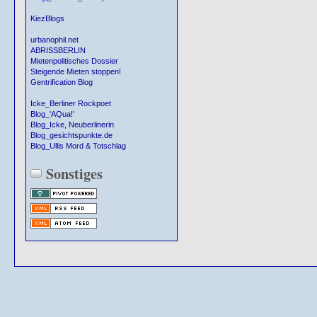
KiezBlogs
urbanophil.net
ABRISSBERLIN
Mietenpolitisches Dossier
Steigende Mieten stoppen!
Gentrification Blog
Icke_Berliner Rockpoet
Blog_'AQua!'
Blog_Icke, Neuberlinerin
Blog_gesichtspunkte.de
Blog_Ullis Mord & Totschlag
Sonstiges