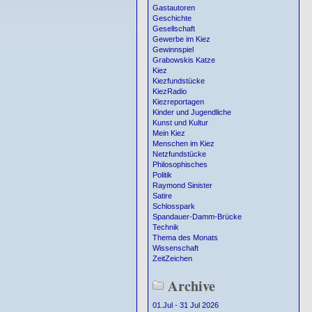
Gastautoren
Geschichte
Gesellschaft
Gewerbe im Kiez
Gewinnspiel
Grabowskis Katze
Kiez
Kiezfundstücke
KiezRadio
Kiezreportagen
Kinder und Jugendliche
Kunst und Kultur
Mein Kiez
Menschen im Kiez
Netzfundstücke
Philosophisches
Politik
Raymond Sinister
Satire
Schlosspark
Spandauer-Damm-Brücke
Technik
Thema des Monats
Wissenschaft
ZeitZeichen
Archive
01.Jul - 31 Jul 2026