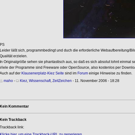
PS
Leider läßt sich, programmbedingt und duch die erforderliche Webaufbereitung/B
Qualität erzielen.
In Originalgröße sehen sie phantastisch aus, so daß es sich absolut lohnt einmal se
Viele der Programme sind Freeware oder OpenSource, also kostenlos per Download
Auch auf der
Klausenerplatz-Kiez Seite
sind im
Forum
einige Hinweise zu finden.
maho
-
Kiez
,
Wissenschaft
,
ZeitZeichen
- 11. November 2006 - 18:28
Kein Kommentar
Kein Trackback
Trackback link:
Klicke hier, um eine Trackback-URL zu generieren