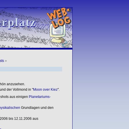
rplatz
rplatz
sts
»
schön anzusehen.
und der Vollmond in "
Moon over Kiez
".
nshots aus einigen
Planetariums-
ysikalischen
Grundlagen und den
2006 bis 12.11.2006 aus