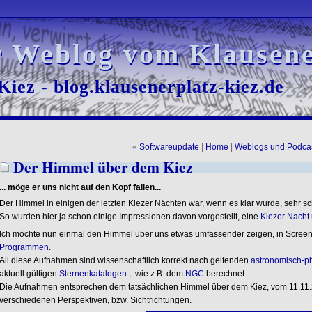
r Weblog vom Klausene
r Weblog vom Klausene
iez - blog.klausenerplatz-kiez.de
iez - blog.klausenerplatz-kiez.de
«
Softwareupdate
|
Home
|
Weblogs und Podca
Der Himmel über dem Kiez
... möge er uns nicht auf den Kopf fallen...
Der Himmel in einigen der letzten Kiezer Nächten war, wenn es klar wurde, sehr 
So wurden hier ja schon einige Impressionen davon vorgestellt, eine
Kiezer Nacht
Ich möchte nun einmal den Himmel über uns etwas umfassender zeigen, in Scree
Programmen
.
All diese Aufnahmen sind wissenschaftlich korrekt nach geltenden
astronomisch-ph
aktuell gültigen
Sternenkatalogen
, wie z.B. dem
NGC
berechnet.
Die Aufnahmen entsprechen dem tatsächlichen Himmel über dem Kiez, vom 11.11.
verschiedenen Perspektiven, bzw. Sichtrichtungen.