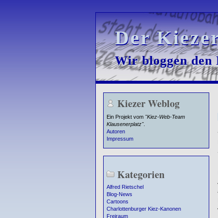
Der Kieze
Der Kieze
Wir bloggen den K
Wir bloggen den K
Kiezer Weblog
Ein Projekt vom
"Kiez-Web-Team
Klausenerplatz"
.
Autoren
Impressum
Kategorien
Alfred Rietschel
Blog-News
Cartoons
Charlottenburger Kiez-Kanonen
Freiraum