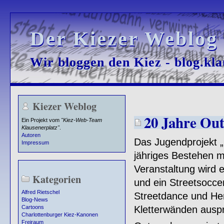
Der Kiezer Weblog
Der Kiezer Weblog
Wir bloggen den Kiez - blog.kla
Wir bloggen den Kiez - blog.kla
Kiezer Weblog
20 Jahre Out
Ein Projekt vom
"Kiez-Web-Team
Klausenerplatz"
.
Autoren
Das Jugendprojekt „O
Impressum
jähriges Bestehen m
Veranstaltung wird e
Kategorien
und ein Streetsocce
Alfred Rietschel
Streetdance und He
Blog-News
Kletterwänden auspr
Cartoons
Charlottenburger Kiez-Kanonen
Freiraum