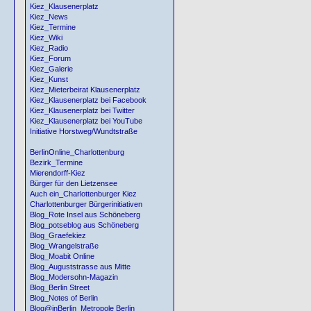
Kiez_Klausenerplatz
Kiez_News
Kiez_Termine
Kiez_Wiki
Kiez_Radio
Kiez_Forum
Kiez_Galerie
Kiez_Kunst
Kiez_Mieterbeirat Klausenerplatz
Kiez_Klausenerplatz bei Facebook
Kiez_Klausenerplatz bei Twitter
Kiez_Klausenerplatz bei YouTube
Initiative Horstweg/Wundtstraße
BerlinOnline_Charlottenburg
Bezirk_Termine
Mierendorff-Kiez
Bürger für den Lietzensee
Auch ein_Charlottenburger Kiez
Charlottenburger Bürgerinitiativen
Blog_Rote Insel aus Schöneberg
Blog_potseblog aus Schöneberg
Blog_Graefekiez
Blog_Wrangelstraße
Blog_Moabit Online
Blog_Auguststrasse aus Mitte
Blog_Modersohn-Magazin
Blog_Berlin Street
Blog_Notes of Berlin
Blog@inBerlin_Metropole Berlin