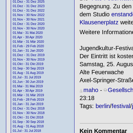
01.Dez - 31 Dez 2025
Begegnung. Zu den 
01.Dez - 31 Dez 2023
01.Dez - 31 Dez 2022
dem Studio
enstand
01.Nov - 30 Nov 2022
01.Nov - 30 Nov 2021
Klausenerplatz
weite
01.Dez - 31 Dez 2020
01.Nov - 30 Nov 2020
Weitere Information
01.Mai - 31 Mai 2020
01.Apr - 30 Apr 2020
01.Mär - 31 Mär 2020
01.Feb - 29 Feb 2020
Jugendkultur-Festiv
01.Jan - 31 Jan 2020
Der Eintritt ist koste
01.Dez - 31 Dez 2019
01.Nov - 30 Nov 2019
Samstag, 25. Augus
01.Okt - 31 Okt 2019
01.Sep - 30 Sep 2019
Alte Feuerwache
01.Aug - 31 Aug 2019
01.Jul - 31 Jul 2019
Axel-Springer-Straß
01.Jun - 30 Jun 2019
01.Mai - 31 Mai 2019
maho
-
Gesellsch
01.Apr - 30 Apr 2019
01.Mär - 31 Mär 2019
23:18
01.Feb - 28 Feb 2019
01.Jan - 31 Jan 2019
Tags:
berlin
/
festival
/
01.Dez - 31 Dez 2018
01.Nov - 30 Nov 2018
01.Okt - 31 Okt 2018
01.Sep - 30 Sep 2018
01.Aug - 31 Aug 2018
Kein Kommentar
01.Jul - 31 Jul 2018