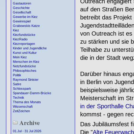
Outreach engagiert 
Gastautoren
auf den Straßen Berl
Geschichte
Gesellschaft
betreibt das Projekt
Gewerbe im Kiez
Gewinnspiel
Jugendstadtteilläden
Grabowskis Katze
Kiez
von Outreach ist es
Kiezfundstücke
KiezRadio
zu stärken und sie b
Kiezreportagen
Teilhabe zu unterst
Kinder und Jugendliche
Kunst und Kultur
die in der Stadt we
Mein Kiez
Menschen im Kiez
Netzfundstücke
Philosophisches
Darüber hinaus engag
Politik
Raymond Sinister
in Berlin von Jugen
Satire
beispielsweise jährl
Schlosspark
Spandauer-Damm-Brücke
Meisterschaft im Str
Technik
Thema des Monats
in der Sporthalle Ch
Wissenschaft
ZeitZeichen
kommst - gegen recht
Archive
Das Jubiläumsfest f
Die "
Alte Feuerwac
01.Jul - 31 Jul 2026