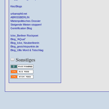
KiezBlogs
urbanophil.net
ABRISSBERLIN
Mietenpolitisches Dossier
Steigende Mieten stoppen!
Gentrification Blog
Icke_Berliner Rockpoet
Blog_'AQua!'
Blog_Icke, Neuberlinerin
Blog_gesichtspunkte.de
Blog_Ullis Mord & Totschlag
Sonstiges