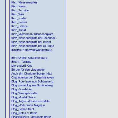
Kiez_Klausenerplatz
Kiez_News
Kiez_Termine
Kiez_Wiki
Kiez_Radio
Kiez_Forum
Kiez_Galerie
Kiez_Kunst
Kiez_Mieterbeirat Klausenerplatz
Kiez_Klausenerplatz bei Facebook
Kiez_Klausenerplatz bei Twitter
Kiez_Klausenerplatz bei YouTube
Initiative Horstweg/Wundtstraße
BerlinOnline_Charlottenburg
Bezirk_Termine
Mierendorff-Kiez
Bürger für den Lietzensee
Auch ein_Charlottenburger Kiez
Charlottenburger Bürgerinitiativen
Blog_Rote Insel aus Schöneberg
Blog_potseblog aus Schöneberg
Blog_Graefekiez
Blog_Wrangelstraße
Blog_Moabit Online
Blog_Auguststrasse aus Mitte
Blog_Modersohn-Magazin
Blog_Berlin Street
Blog_Notes of Berlin
Blog@inBerlin_Metropole Berlin