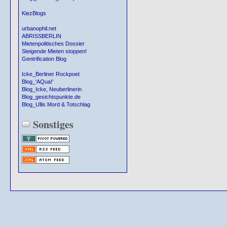
KiezBlogs
urbanophil.net
ABRISSBERLIN
Mietenpolitisches Dossier
Steigende Mieten stoppen!
Gentrification Blog
Icke_Berliner Rockpoet
Blog_'AQua!'
Blog_Icke, Neuberlinerin
Blog_gesichtspunkte.de
Blog_Ullis Mord & Totschlag
Sonstiges