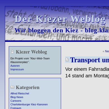
Der Kiezer Weblog
Der Kiezer Weblog
Wir bloggen den Kiez - blog.kla
Wir bloggen den Kiez - blog.kla
Kiezer Weblog
«
Ne
Transport u
Ein Projekt vom
"Kiez-Web-Team
Klausenerplatz"
.
Autoren
Vor einem Fahrradla
Impressum
14 stand am Montag 
Kategorien
Alfred Rietschel
Blog-News
Cartoons
Charlottenburger Kiez-Kanonen
Freiraum