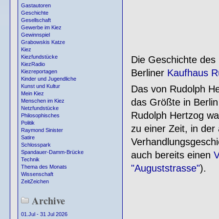
Gastautoren
Geschichte
Gesellschaft
Gewerbe im Kiez
Gewinnspiel
Grabowskis Katze
Kiez
Kiezfundstücke
Die Geschichte des 
KiezRadio
Berliner
Kaufhaus R
Kiezreportagen
Kinder und Jugendliche
Kunst und Kultur
Das von Rudolph H
Mein Kiez
das Größte in Berl
Menschen im Kiez
Netzfundstücke
Rudolph Hertzog war 
Philosophisches
Politik
zu einer Zeit, in de
Raymond Sinister
Satire
Verhandlungsgeschic
Schlosspark
Spandauer-Damm-Brücke
auch bereits einen
V
Technik
"Auguststrasse"
).
Thema des Monats
Wissenschaft
ZeitZeichen
Archive
01.Jul - 31 Jul 2026