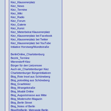
Kiez_Klausenerplatz
Kiez_News
Kiez_Termine
Kiez_Wiki
Kiez_Radio
Kiez_Forum
Kiez_Galerie
Kiez_Kunst
Kiez_Mieterbeirat Klausenerplatz
Kiez_Klausenerplatz bei Facebook
Kiez_Klausenerplatz bei Twitter
Kiez_Klausenerplatz bei YouTube
Initiative Horstweg/Wundtstraße
BerlinOnline_Charlottenburg
Bezirk_Termine
Mierendorff-Kiez
Bürger für den Lietzensee
Auch ein_Charlottenburger Kiez
Charlottenburger Bürgerinitiativen
Blog_Rote Insel aus Schöneberg
Blog_potseblog aus Schöneberg
Blog_Graefekiez
Blog_Wrangelstraße
Blog_Moabit Online
Blog_Auguststrasse aus Mitte
Blog_Modersohn-Magazin
Blog_Berlin Street
Blog_Notes of Berlin
Blog@inBerlin_Metropole Berlin