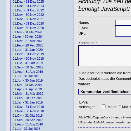
Achtung: Die neu gen
01.Dez - 31 Dez 2025
01.Dez - 31 Dez 2023
benötigt JavaScript!
01.Dez - 31 Dez 2022
01.Nov - 30 Nov 2022
01.Nov - 30 Nov 2021
Name:
01.Dez - 31 Dez 2020
E-Mail:
01.Nov - 30 Nov 2020
01.Mai - 31 Mai 2020
URL:
01.Apr - 30 Apr 2020
01.Mär - 31 Mär 2020
Kommentar:
01.Feb - 29 Feb 2020
01.Jan - 31 Jan 2020
01.Dez - 31 Dez 2019
01.Nov - 30 Nov 2019
01.Okt - 31 Okt 2019
01.Sep - 30 Sep 2019
01.Aug - 31 Aug 2019
Auf dieser Seite werden die Kom
01.Jul - 31 Jul 2019
Das bedeutet, dass die Kommentar
01.Jun - 30 Jun 2019
wurden.
01.Mai - 31 Mai 2019
01.Apr - 30 Apr 2019
01.Mär - 31 Mär 2019
01.Feb - 28 Feb 2019
E-Mail
01.Jan - 31 Jan 2019
verbergen:
Meine E-Mail-A
01.Dez - 31 Dez 2018
01.Nov - 30 Nov 2018
01.Okt - 31 Okt 2018
Alle HTML-Tags außer <b> und <i> we
01.Sep - 30 Sep 2018
URLs oder E-Mail-Adressen werden au
01.Aug - 31 Aug 2018
01.Jul - 31 Jul 2018