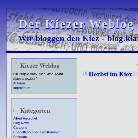
Der Kiezer Weblog
Der Kiezer Weblog
Wir bloggen den Kiez - blog.kla
Wir bloggen den Kiez - blog.kla
Kiezer Weblog
Herbst im Kiez
Ein Projekt vom
"Kiez-Web-Team
Klausenerplatz"
.
Autoren
Impressum
Kategorien
Alfred Rietschel
Blog-News
Cartoons
Charlottenburger Kiez-Kanonen
Freiraum