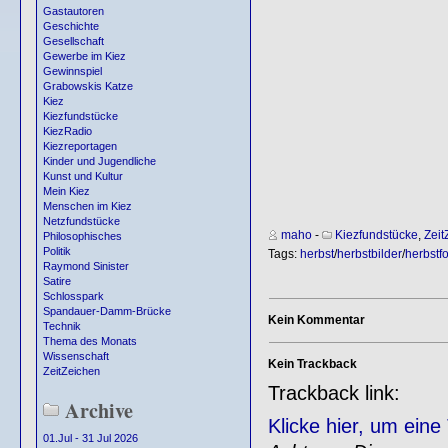
Gastautoren
Geschichte
Gesellschaft
Gewerbe im Kiez
Gewinnspiel
Grabowskis Katze
Kiez
Kiezfundstücke
KiezRadio
Kiezreportagen
Kinder und Jugendliche
Kunst und Kultur
Mein Kiez
Menschen im Kiez
Netzfundstücke
maho
-
Kiezfundstücke
,
Zeit
Philosophisches
Politik
Tags:
herbst
/
herbstbilder
/
herbstf
Raymond Sinister
Satire
Schlosspark
Spandauer-Damm-Brücke
Kein Kommentar
Technik
Thema des Monats
Wissenschaft
Kein Trackback
ZeitZeichen
Trackback link:
Archive
Klicke hier, um ein
01.Jul - 31 Jul 2026