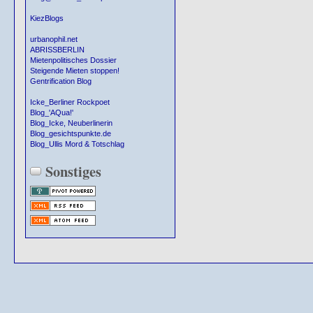
KiezBlogs
urbanophil.net
ABRISSBERLIN
Mietenpolitisches Dossier
Steigende Mieten stoppen!
Gentrification Blog
Icke_Berliner Rockpoet
Blog_'AQua!'
Blog_Icke, Neuberlinerin
Blog_gesichtspunkte.de
Blog_Ullis Mord & Totschlag
Sonstiges