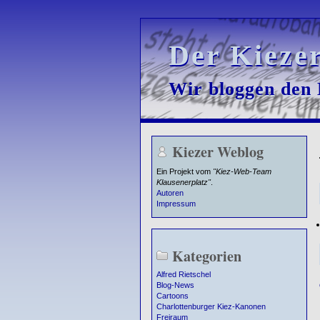
Der Kieze
Der Kieze
Wir bloggen den K
Wir bloggen den K
Kiezer Weblog
Ein Projekt vom
"Kiez-Web-Team
Klausenerplatz"
.
Autoren
Impressum
Kategorien
Alfred Rietschel
Blog-News
Cartoons
Charlottenburger Kiez-Kanonen
Freiraum