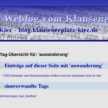
r Weblog vom Klausene
r Weblog vom Klausene
iez - blog.klausenerplatz-kiez.de
iez - blog.klausenerplatz-kiez.de
Tag-Übersicht für: 'auwanderung'
Einträge auf dieser Seite mit 'auwanderung'
7.500 Kilometer vom Klausenerplatz entfernt und die Gedanken sind so nah
sinnverwandte Tags
erinnerungen
,
kiez
,
kindheit