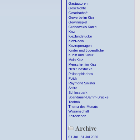
Gastautoren
Geschichte
Gesellschaft
Gewerbe im Kiez
Gewinnspiel
Grabowskis Katze
Kiez
Kiezfundstücke
KiezRadio
Kiezreportagen
Kinder und Jugendliche
Kunst und Kultur
Mein Kiez
Menschen im Kiez
Netzfundstücke
Philosophisches
Politik
Raymond Sinister
Satire
Schlosspark
Spandauer-Damm-Brücke
Technik
Thema des Monats
Wissenschaft
ZeitZeichen
Archive
01.Jul - 31 Jul 2026