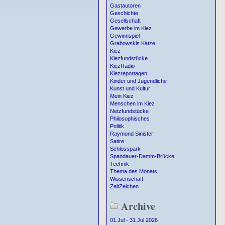
Gastautoren
Geschichte
Gesellschaft
Gewerbe im Kiez
Gewinnspiel
Grabowskis Katze
Kiez
Kiezfundstücke
KiezRadio
Kiezreportagen
Kinder und Jugendliche
Kunst und Kultur
Mein Kiez
Menschen im Kiez
Netzfundstücke
Philosophisches
Politik
Raymond Sinister
Satire
Schlosspark
Spandauer-Damm-Brücke
Technik
Thema des Monats
Wissenschaft
ZeitZeichen
Archive
01.Jul - 31 Jul 2026