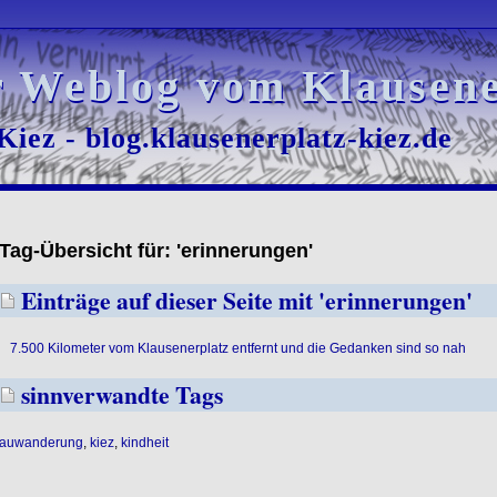
r Weblog vom Klausene
r Weblog vom Klausene
iez - blog.klausenerplatz-kiez.de
iez - blog.klausenerplatz-kiez.de
Tag-Übersicht für: 'erinnerungen'
Einträge auf dieser Seite mit 'erinnerungen'
7.500 Kilometer vom Klausenerplatz entfernt und die Gedanken sind so nah
sinnverwandte Tags
auwanderung
,
kiez
,
kindheit