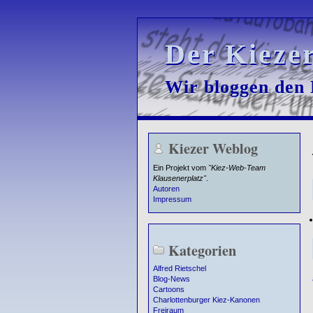
Der Kieze
Der Kieze
Wir bloggen den K
Wir bloggen den K
Kiezer Weblog
Ein Projekt vom
"Kiez-Web-Team
Klausenerplatz"
.
Autoren
Impressum
Kategorien
Alfred Rietschel
Blog-News
Cartoons
Charlottenburger Kiez-Kanonen
Freiraum