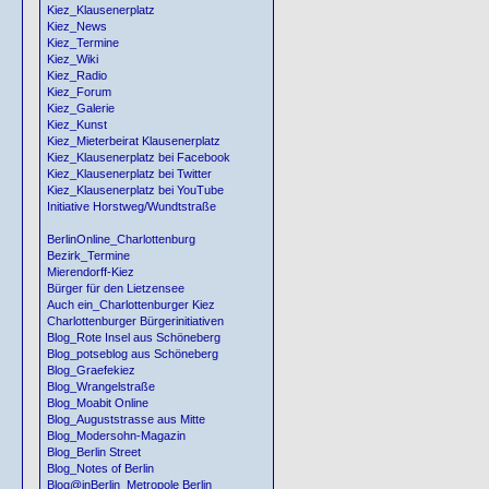
Kiez_Klausenerplatz
Kiez_News
Kiez_Termine
Kiez_Wiki
Kiez_Radio
Kiez_Forum
Kiez_Galerie
Kiez_Kunst
Kiez_Mieterbeirat Klausenerplatz
Kiez_Klausenerplatz bei Facebook
Kiez_Klausenerplatz bei Twitter
Kiez_Klausenerplatz bei YouTube
Initiative Horstweg/Wundtstraße
BerlinOnline_Charlottenburg
Bezirk_Termine
Mierendorff-Kiez
Bürger für den Lietzensee
Auch ein_Charlottenburger Kiez
Charlottenburger Bürgerinitiativen
Blog_Rote Insel aus Schöneberg
Blog_potseblog aus Schöneberg
Blog_Graefekiez
Blog_Wrangelstraße
Blog_Moabit Online
Blog_Auguststrasse aus Mitte
Blog_Modersohn-Magazin
Blog_Berlin Street
Blog_Notes of Berlin
Blog@inBerlin_Metropole Berlin