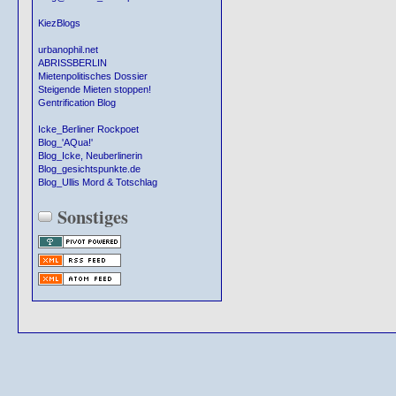
KiezBlogs
urbanophil.net
ABRISSBERLIN
Mietenpolitisches Dossier
Steigende Mieten stoppen!
Gentrification Blog
Icke_Berliner Rockpoet
Blog_'AQua!'
Blog_Icke, Neuberlinerin
Blog_gesichtspunkte.de
Blog_Ullis Mord & Totschlag
Sonstiges