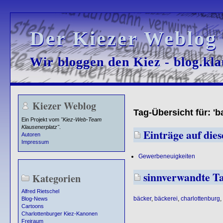
Der Kiezer Weblog
Der Kiezer Weblog
Wir bloggen den Kiez - blog.kla
Wir bloggen den Kiez - blog.kla
Kiezer Weblog
Tag-Übersicht für: 'b
Ein Projekt vom
"Kiez-Web-Team
Klausenerplatz"
.
Einträge auf dies
Autoren
Impressum
Gewerbeneuigkeiten
sinnverwandte T
Kategorien
Alfred Rietschel
bäcker
,
bäckerei
,
charlottenburg
,
Blog-News
Cartoons
Charlottenburger Kiez-Kanonen
Freiraum