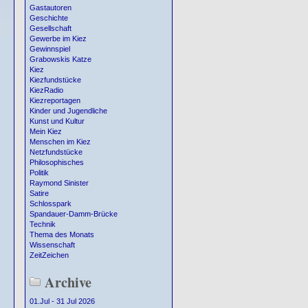
Gastautoren
Geschichte
Gesellschaft
Gewerbe im Kiez
Gewinnspiel
Grabowskis Katze
Kiez
Kiezfundstücke
KiezRadio
Kiezreportagen
Kinder und Jugendliche
Kunst und Kultur
Mein Kiez
Menschen im Kiez
Netzfundstücke
Philosophisches
Politik
Raymond Sinister
Satire
Schlosspark
Spandauer-Damm-Brücke
Technik
Thema des Monats
Wissenschaft
ZeitZeichen
Archive
01.Jul - 31 Jul 2026