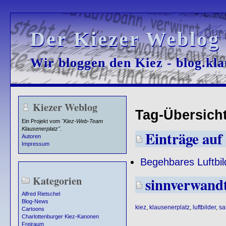
Der Kiezer Weblog
Der Kiezer Weblog
Wir bloggen den Kiez - blog.kla
Wir bloggen den Kiez - blog.kla
Kiezer Weblog
Tag-Übersicht
Ein Projekt vom
"Kiez-Web-Team
Klausenerplatz"
.
Einträge auf 
Autoren
Impressum
Begehbares Luftbil
Kategorien
sinnverwand
Alfred Rietschel
Blog-News
kiez
,
klausenerplatz
,
luftbilder
,
sa
Cartoons
Charlottenburger Kiez-Kanonen
Freiraum