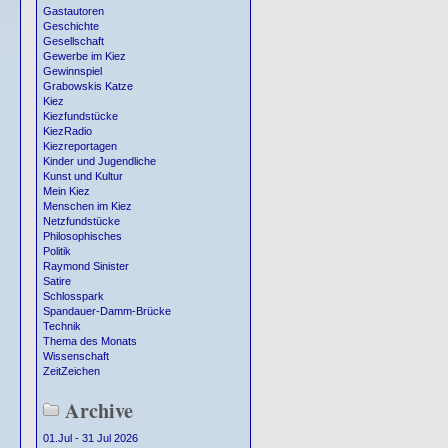
Gastautoren
Geschichte
Gesellschaft
Gewerbe im Kiez
Gewinnspiel
Grabowskis Katze
Kiez
Kiezfundstücke
KiezRadio
Kiezreportagen
Kinder und Jugendliche
Kunst und Kultur
Mein Kiez
Menschen im Kiez
Netzfundstücke
Philosophisches
Politik
Raymond Sinister
Satire
Schlosspark
Spandauer-Damm-Brücke
Technik
Thema des Monats
Wissenschaft
ZeitZeichen
Archive
01.Jul - 31 Jul 2026