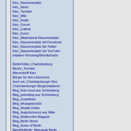
Kiez_Klausenerplatz
Kiez_News
Kiez_Termine
Kiez_Wiki
Kiez_Radio
Kiez_Forum
Kiez_Galerie
Kiez_Kunst
Kiez_Mieterbeirat Klausenerplatz
Kiez_Klausenerplatz bei Facebook
Kiez_Klausenerplatz bei Twitter
Kiez_Klausenerplatz bei YouTube
Initiative Horstweg/Wundtstraße
BerlinOnline_Charlottenburg
Bezirk_Termine
Mierendorff-Kiez
Bürger für den Lietzensee
Auch ein_Charlottenburger Kiez
Charlottenburger Bürgerinitiativen
Blog_Rote Insel aus Schöneberg
Blog_potseblog aus Schöneberg
Blog_Graefekiez
Blog_Wrangelstraße
Blog_Moabit Online
Blog_Auguststrasse aus Mitte
Blog_Modersohn-Magazin
Blog_Berlin Street
Blog_Notes of Berlin
Blog@inBerlin_Metropole Berlin