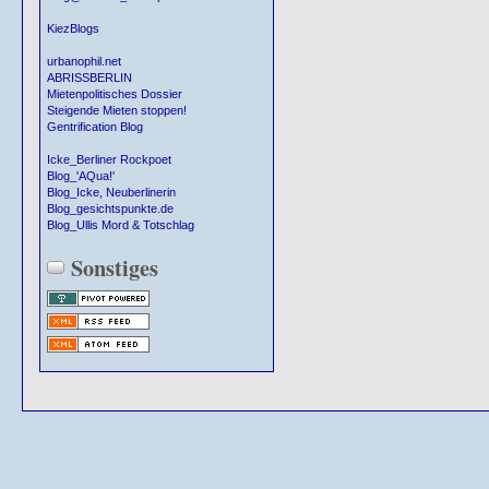
KiezBlogs
urbanophil.net
ABRISSBERLIN
Mietenpolitisches Dossier
Steigende Mieten stoppen!
Gentrification Blog
Icke_Berliner Rockpoet
Blog_'AQua!'
Blog_Icke, Neuberlinerin
Blog_gesichtspunkte.de
Blog_Ullis Mord & Totschlag
Sonstiges