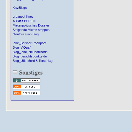
KiezBlogs
urbanophil.net
ABRISSBERLIN
Mietenpolitisches Dossier
Steigende Mieten stoppen!
Gentrification Blog
Icke_Berliner Rockpoet
Blog_'AQua!'
Blog_Icke, Neuberlinerin
Blog_gesichtspunkte.de
Blog_Ullis Mord & Totschlag
Sonstiges