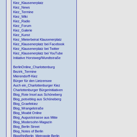
Kiez_Klausenerplatz
Kiez_News
Kiez_Termine
Kiez_Wiki
Kiez_Radio
Kiez_Forum
Kiez_Galerie
Kiez_Kunst
Kiez_Mieterbeirat Klausenerplatz
Kiez_Klausenerplatz bei Facebook
Kiez_Klausenerplatz bei Twitter
Kiez_Klausenerplatz bei YouTube
Initiative Horstweg/Wundtstraße
BerlinOnline_Charlottenburg
Bezirk_Termine
Mierendorff-Kiez
Bürger für den Lietzensee
Auch ein_Charlottenburger Kiez
Charlottenburger Bürgerinitiativen
Blog_Rote Insel aus Schöneberg
Blog_potseblog aus Schöneberg
Blog_Graefekiez
Blog_Wrangelstraße
Blog_Moabit Online
Blog_Auguststrasse aus Mitte
Blog_Modersohn-Magazin
Blog_Berlin Street
Blog_Notes of Berlin
Blog@inBerlin_Metropole Berlin