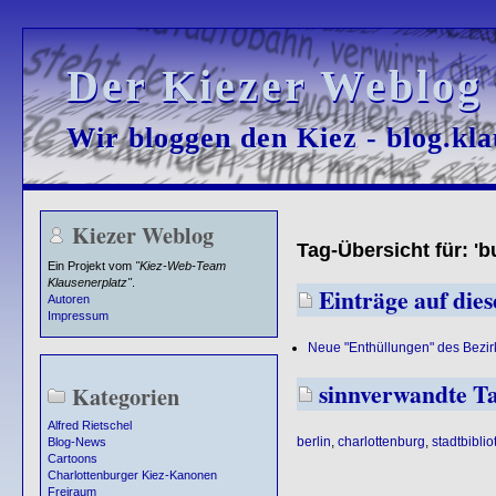
Der Kiezer Weblog
Der Kiezer Weblog
Wir bloggen den Kiez - blog.kla
Wir bloggen den Kiez - blog.kla
Kiezer Weblog
Tag-Übersicht für: '
Ein Projekt vom
"Kiez-Web-Team
Klausenerplatz"
.
Einträge auf dies
Autoren
Impressum
Neue "Enthüllungen" des Bezi
sinnverwandte T
Kategorien
Alfred Rietschel
berlin
,
charlottenburg
,
stadtbiblio
Blog-News
Cartoons
Charlottenburger Kiez-Kanonen
Freiraum