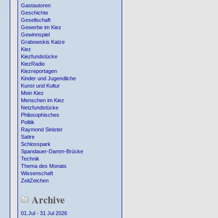
Gastautoren
Geschichte
Gesellschaft
Gewerbe im Kiez
Gewinnspiel
Grabowskis Katze
Kiez
Kiezfundstücke
KiezRadio
Kiezreportagen
Kinder und Jugendliche
Kunst und Kultur
Mein Kiez
Menschen im Kiez
Netzfundstücke
Philosophisches
Politik
Raymond Sinister
Satire
Schlosspark
Spandauer-Damm-Brücke
Technik
Thema des Monats
Wissenschaft
ZeitZeichen
Archive
01.Jul - 31 Jul 2026