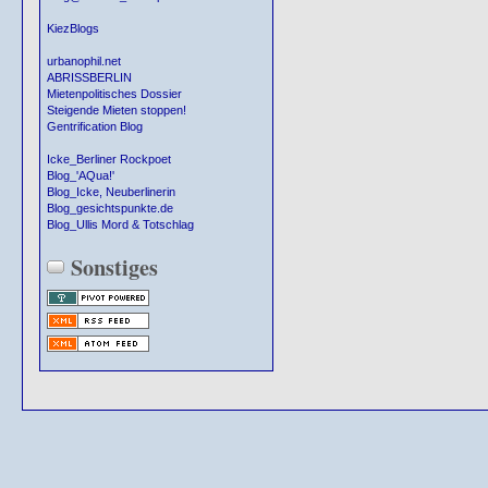
KiezBlogs
urbanophil.net
ABRISSBERLIN
Mietenpolitisches Dossier
Steigende Mieten stoppen!
Gentrification Blog
Icke_Berliner Rockpoet
Blog_'AQua!'
Blog_Icke, Neuberlinerin
Blog_gesichtspunkte.de
Blog_Ullis Mord & Totschlag
Sonstiges