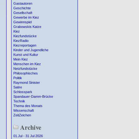
Gastautoren
Geschichte
Gesellschaft
Gewerbe im Kiez
Gewinnspiel
Grabowskis Katze
Kiez
Kiezfundstücke
KiezRadio
Kiezreportagen
Kinder und Jugendliche
Kunst und Kultur
Mein Kiez
Menschen im Kiez
Netzfundstücke
Philosophisches
Politik
Raymond Sinister
Satire
Schlosspark
Spandauer-Damm-Brücke
Technik
Thema des Monats
Wissenschaft
ZeitZeichen
Archive
01.Jul - 31 Jul 2026