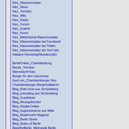
Kiez_Klausenerplatz
Kiez_News
Kiez_Termine
Kiez_Wiki
Kiez_Radio
Kiez_Forum
Kiez_Galerie
Kiez_Kunst
Kiez_Mieterbeirat Klausenerplatz
Kiez_Klausenerplatz bei Facebook
Kiez_Klausenerplatz bei Twitter
Kiez_Klausenerplatz bei YouTube
Initiative Horstweg/Wundtstraße
BerlinOnline_Charlottenburg
Bezirk_Termine
Mierendorff-Kiez
Bürger für den Lietzensee
Auch ein_Charlottenburger Kiez
Charlottenburger Bürgerinitiativen
Blog_Rote Insel aus Schöneberg
Blog_potseblog aus Schöneberg
Blog_Graefekiez
Blog_Wrangelstraße
Blog_Moabit Online
Blog_Auguststrasse aus Mitte
Blog_Modersohn-Magazin
Blog_Berlin Street
Blog_Notes of Berlin
Blog@inBerlin_Metropole Berlin