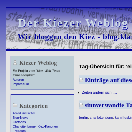
Der Kiezer Weblog
Der Kiezer Weblog
Wir bloggen den Kiez - blog.kla
Wir bloggen den Kiez - blog.kla
Kiezer Weblog
Tag-Übersicht für: 
Ein Projekt vom
"Kiez-Web-Team
Klausenerplatz"
.
Einträge auf die
Autoren
Impressum
Zeiten ändern sich .....
sinnverwandte T
Kategorien
Alfred Rietschel
berlin
,
charlottenburg
,
kamilluski
Blog-News
Cartoons
Charlottenburger Kiez-Kanonen
Freiraum