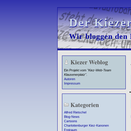
Der Kieze
Der Kieze
Wir bloggen den K
Wir bloggen den K
Kiezer Weblog
Ein Projekt vom
"Kiez-Web-Team
Klausenerplatz"
.
Autoren
Impressum
Kategorien
Alfred Rietschel
Blog-News
Cartoons
Charlottenburger Kiez-Kanonen
Freiraum