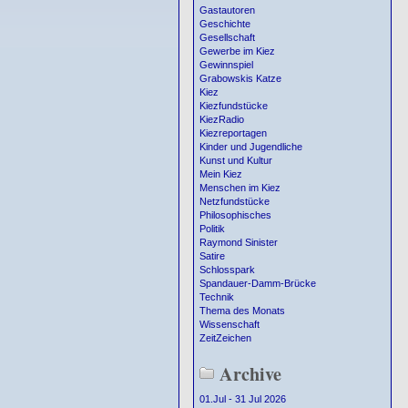
Gastautoren
Geschichte
Gesellschaft
Gewerbe im Kiez
Gewinnspiel
Grabowskis Katze
Kiez
Kiezfundstücke
KiezRadio
Kiezreportagen
Kinder und Jugendliche
Kunst und Kultur
Mein Kiez
Menschen im Kiez
Netzfundstücke
Philosophisches
Politik
Raymond Sinister
Satire
Schlosspark
Spandauer-Damm-Brücke
Technik
Thema des Monats
Wissenschaft
ZeitZeichen
Archive
01.Jul - 31 Jul 2026