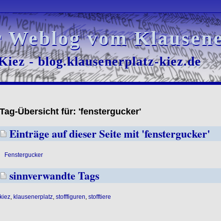
r Weblog vom Klausene
r Weblog vom Klausene
iez - blog.klausenerplatz-kiez.de
iez - blog.klausenerplatz-kiez.de
Tag-Übersicht für: 'fenstergucker'
Einträge auf dieser Seite mit 'fenstergucker'
Fenstergucker
sinnverwandte Tags
kiez
,
klausenerplatz
,
stofffiguren
,
stofftiere