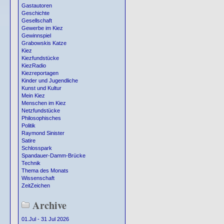
Gastautoren
Geschichte
Gesellschaft
Gewerbe im Kiez
Gewinnspiel
Grabowskis Katze
Kiez
Kiezfundstücke
KiezRadio
Kiezreportagen
Kinder und Jugendliche
Kunst und Kultur
Mein Kiez
Menschen im Kiez
Netzfundstücke
Philosophisches
Politik
Raymond Sinister
Satire
Schlosspark
Spandauer-Damm-Brücke
Technik
Thema des Monats
Wissenschaft
ZeitZeichen
Archive
01.Jul - 31 Jul 2026