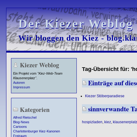
Der Kiezer Weblog
Der Kiezer Weblog
Wir bloggen den Kiez - blog.kla
Wir bloggen den Kiez - blog.kla
Kiezer Weblog
Tag-Übersicht für: 'h
Ein Projekt vom
"Kiez-Web-Team
Klausenerplatz"
.
Einträge auf dies
Autoren
Impressum
Kiezer Stöberparadiese
sinnverwandte T
Kategorien
Alfred Rietschel
hospizladen
,
kiez
,
klausenerplat
Blog-News
Cartoons
Charlottenburger Kiez-Kanonen
Freiraum