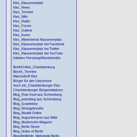
Kiez_Klausenerplatz
Kiez_News
Kiez_Termine
Kiez_Wiki
Kiez_Radio
Kiez_Forum
Kiez_Galerie
Kiez_Kunst
Kiez_Mieterbeirat Klausenerplatz
Kiez_Klausenerplatz bei Facebook
Kiez_Klausenerplatz bei Twitter
Kiez_Klausenerplatz bei YouTube
Initiative Horstweg/Wundtstraße
BerlinOnline_Charlottenburg
Bezirk_Termine
Mierendorff-Kiez
Bürger für den Lietzensee
Auch ein_Charlottenburger Kiez
Charlottenburger Bürgerinitiativen
Blog_Rote Insel aus Schöneberg
Blog_potseblog aus Schöneberg
Blog_Graefekiez
Blog_Wrangelstraße
Blog_Moabit Online
Blog_Auguststrasse aus Mitte
Blog_Modersohn-Magazin
Blog_Berlin Street
Blog_Notes of Berlin
Blog@inBerlin_Metropole Berlin