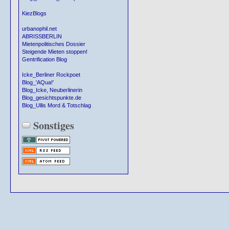
KiezBlogs
urbanophil.net
ABRISSBERLIN
Mietenpolitisches Dossier
Steigende Mieten stoppen!
Gentrification Blog
Icke_Berliner Rockpoet
Blog_'AQua!'
Blog_Icke, Neuberlinerin
Blog_gesichtspunkte.de
Blog_Ullis Mord & Totschlag
Sonstiges