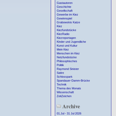
Gastautoren
Geschichte
Gesellschaft
Gewerbe im Kiez
Gewinnspiel
Grabowskis Katze
Kiez
Kiezfundstücke
KiezRadio
Kiezreportagen
Kinder und Jugendliche
Kunst und Kultur
Mein Kiez
Menschen im Kiez
Netzfundstücke
Philosophisches
Politik
Raymond Sinister
Satire
Schlosspark
Spandauer-Damm-Brücke
Technik
Thema des Monats
Wissenschaft
ZeitZeichen
Archive
01.Jul - 31 Jul 2026