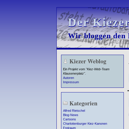
Der Kieze
Der Kieze
Wir bloggen den K
Wir bloggen den K
Kiezer Weblog
Ein Projekt vom
"Kiez-Web-Team
Klausenerplatz"
.
Autoren
Impressum
Kategorien
Alfred Rietschel
Blog-News
Cartoons
Charlottenburger Kiez-Kanonen
Freiraum