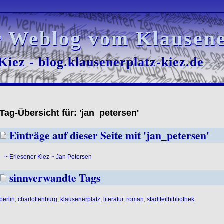
r Weblog vom Klausene
r Weblog vom Klausene
iez - blog.klausenerplatz-kiez.de
iez - blog.klausenerplatz-kiez.de
Tag-Übersicht für: 'jan_petersen'
Einträge auf dieser Seite mit 'jan_petersen'
~ Erlesener Kiez ~ Jan Petersen
sinnverwandte Tags
berlin
,
charlottenburg
,
klausenerplatz
,
literatur
,
roman
,
stadtteilbibliothek