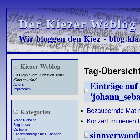
Der Kiezer Weblog
Der Kiezer Weblog
Wir bloggen den Kiez - blog.kla
Wir bloggen den Kiez - blog.kla
Kiezer Weblog
Tag-Übersicht
Ein Projekt vom
"Kiez-Web-Team
Klausenerplatz"
.
Einträge auf 
Autoren
Impressum
'johann_seba
Bezaubernde Matin
Kategorien
Konzert im neuen 
Alfred Rietschel
Blog-News
Cartoons
sinnverwand
Charlottenburger Kiez-Kanonen
Freiraum