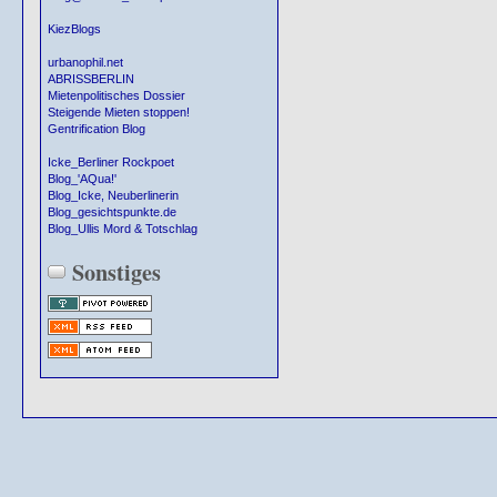
KiezBlogs
urbanophil.net
ABRISSBERLIN
Mietenpolitisches Dossier
Steigende Mieten stoppen!
Gentrification Blog
Icke_Berliner Rockpoet
Blog_'AQua!'
Blog_Icke, Neuberlinerin
Blog_gesichtspunkte.de
Blog_Ullis Mord & Totschlag
Sonstiges