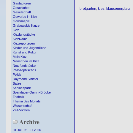
Gastautoren
Geschichte
brotgarten
,
kiez
,
klausenerplatz
Gesellschaft
Gewerbe im Kiez
Gewinnspiel
Grabowskis Katze
Kiez
Kiezfundstücke
KiezRadio
Kiezreportagen
Kinder und Jugendliche
Kunst und Kultur
Mein Kiez
Menschen im Kiez
Netzfundstücke
Philosophisches
Politik
Raymond Sinister
Satire
Schlosspark
Spandauer-Damm-Brücke
Technik
Thema des Monats
Wissenschaft
ZeitZeichen
Archive
01.Jul - 31 Jul 2026