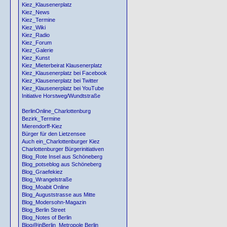
Kiez_Klausenerplatz
Kiez_News
Kiez_Termine
Kiez_Wiki
Kiez_Radio
Kiez_Forum
Kiez_Galerie
Kiez_Kunst
Kiez_Mieterbeirat Klausenerplatz
Kiez_Klausenerplatz bei Facebook
Kiez_Klausenerplatz bei Twitter
Kiez_Klausenerplatz bei YouTube
Initiative Horstweg/Wundtstraße
BerlinOnline_Charlottenburg
Bezirk_Termine
Mierendorff-Kiez
Bürger für den Lietzensee
Auch ein_Charlottenburger Kiez
Charlottenburger Bürgerinitiativen
Blog_Rote Insel aus Schöneberg
Blog_potseblog aus Schöneberg
Blog_Graefekiez
Blog_Wrangelstraße
Blog_Moabit Online
Blog_Auguststrasse aus Mitte
Blog_Modersohn-Magazin
Blog_Berlin Street
Blog_Notes of Berlin
Blog@inBerlin_Metropole Berlin