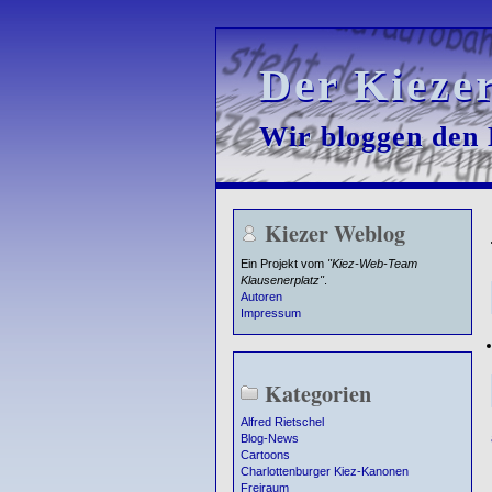
Der Kieze
Der Kieze
Wir bloggen den K
Wir bloggen den K
Kiezer Weblog
Ein Projekt vom
"Kiez-Web-Team
Klausenerplatz"
.
Autoren
Impressum
Kategorien
Alfred Rietschel
Blog-News
Cartoons
Charlottenburger Kiez-Kanonen
Freiraum