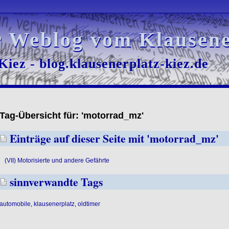
r Weblog vom Klausene
r Weblog vom Klausene
iez - blog.klausenerplatz-kiez.de
iez - blog.klausenerplatz-kiez.de
Tag-Übersicht für: 'motorrad_mz'
Einträge auf dieser Seite mit 'motorrad_mz'
(VII) Motorisierte und andere Gefährte
sinnverwandte Tags
automobile
,
klausenerplatz
,
oldtimer