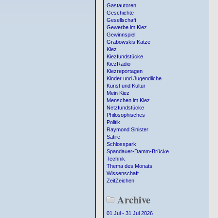
Gastautoren
Geschichte
Gesellschaft
Gewerbe im Kiez
Gewinnspiel
Grabowskis Katze
Kiez
Kiezfundstücke
KiezRadio
Kiezreportagen
Kinder und Jugendliche
Kunst und Kultur
Mein Kiez
Menschen im Kiez
Netzfundstücke
Philosophisches
Politik
Raymond Sinister
Satire
Schlosspark
Spandauer-Damm-Brücke
Technik
Thema des Monats
Wissenschaft
ZeitZeichen
Archive
01.Jul - 31 Jul 2026