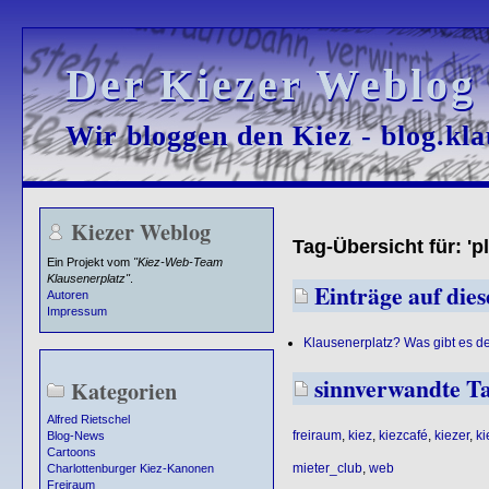
Der Kiezer Weblog
Der Kiezer Weblog
Wir bloggen den Kiez - blog.kla
Wir bloggen den Kiez - blog.kla
Kiezer Weblog
Tag-Übersicht für: 'pl
Ein Projekt vom
"Kiez-Web-Team
Klausenerplatz"
.
Einträge auf diese
Autoren
Impressum
Klausenerplatz? Was gibt es d
sinnverwandte T
Kategorien
Alfred Rietschel
freiraum
,
kiez
,
kiezcafé
,
kiezer
,
ki
Blog-News
Cartoons
mieter_club
,
web
Charlottenburger Kiez-Kanonen
Freiraum