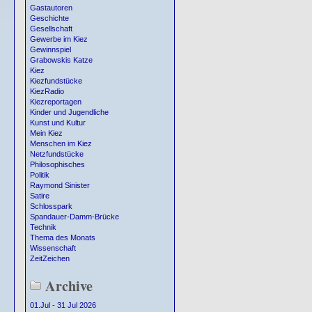
Gastautoren
Geschichte
Gesellschaft
Gewerbe im Kiez
Gewinnspiel
Grabowskis Katze
Kiez
Kiezfundstücke
KiezRadio
Kiezreportagen
Kinder und Jugendliche
Kunst und Kultur
Mein Kiez
Menschen im Kiez
Netzfundstücke
Philosophisches
Politik
Raymond Sinister
Satire
Schlosspark
Spandauer-Damm-Brücke
Technik
Thema des Monats
Wissenschaft
ZeitZeichen
Archive
01.Jul - 31 Jul 2026