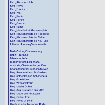
Kiez_Klausenerplatz
Kiez_News
Kiez_Termine
Kiez_Wiki
Kiez_Radio
Kiez_Forum
Kiez_Galerie
Kiez_Kunst
Kiez_Mieterbeirat Klausenerplatz
Kiez_Klausenerplatz bei Facebook
Kiez_Klausenerplatz bei Twitter
Kiez_Klausenerplatz bei YouTube
Initiative Horstweg/Wundtstraße
BerlinOnline_Charlottenburg
Bezirk_Termine
Mierendorff-Kiez
Bürger für den Lietzensee
Auch ein_Charlottenburger Kiez
Charlottenburger Bürgerinitiativen
Blog_Rote Insel aus Schöneberg
Blog_potseblog aus Schöneberg
Blog_Graefekiez
Blog_Wrangelstraße
Blog_Moabit Online
Blog_Auguststrasse aus Mitte
Blog_Modersohn-Magazin
Blog_Berlin Street
Blog_Notes of Berlin
Blog@inBerlin_Metropole Berlin