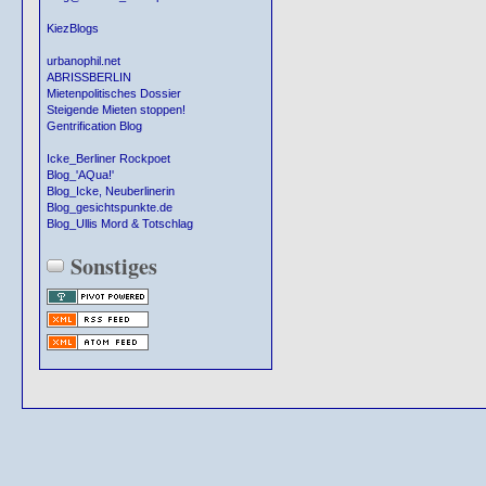
KiezBlogs
urbanophil.net
ABRISSBERLIN
Mietenpolitisches Dossier
Steigende Mieten stoppen!
Gentrification Blog
Icke_Berliner Rockpoet
Blog_'AQua!'
Blog_Icke, Neuberlinerin
Blog_gesichtspunkte.de
Blog_Ullis Mord & Totschlag
Sonstiges