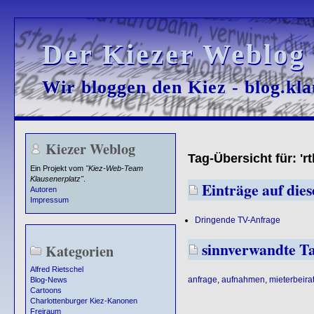
Der Kiezer Weblog
Der Kiezer Weblog
Wir bloggen den Kiez - blog.kla
Wir bloggen den Kiez - blog.kla
Kiezer Weblog
Tag-Übersicht für: 'rtl
Ein Projekt vom
"Kiez-Web-Team
Klausenerplatz"
.
Einträge auf diese
Autoren
Impressum
Dringende TV-Anfrage
sinnverwandte T
Kategorien
Alfred Rietschel
anfrage
,
aufnahmen
,
mieterbeira
Blog-News
Cartoons
Charlottenburger Kiez-Kanonen
Freiraum