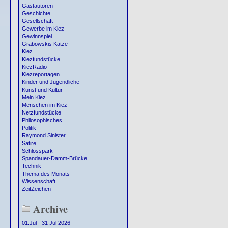
Gastautoren
Geschichte
Gesellschaft
Gewerbe im Kiez
Gewinnspiel
Grabowskis Katze
Kiez
Kiezfundstücke
KiezRadio
Kiezreportagen
Kinder und Jugendliche
Kunst und Kultur
Mein Kiez
Menschen im Kiez
Netzfundstücke
Philosophisches
Politik
Raymond Sinister
Satire
Schlosspark
Spandauer-Damm-Brücke
Technik
Thema des Monats
Wissenschaft
ZeitZeichen
Archive
01.Jul - 31 Jul 2026