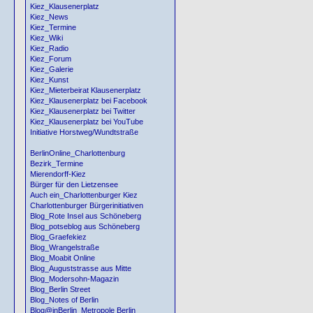
Kiez_Klausenerplatz
Kiez_News
Kiez_Termine
Kiez_Wiki
Kiez_Radio
Kiez_Forum
Kiez_Galerie
Kiez_Kunst
Kiez_Mieterbeirat Klausenerplatz
Kiez_Klausenerplatz bei Facebook
Kiez_Klausenerplatz bei Twitter
Kiez_Klausenerplatz bei YouTube
Initiative Horstweg/Wundtstraße
BerlinOnline_Charlottenburg
Bezirk_Termine
Mierendorff-Kiez
Bürger für den Lietzensee
Auch ein_Charlottenburger Kiez
Charlottenburger Bürgerinitiativen
Blog_Rote Insel aus Schöneberg
Blog_potseblog aus Schöneberg
Blog_Graefekiez
Blog_Wrangelstraße
Blog_Moabit Online
Blog_Auguststrasse aus Mitte
Blog_Modersohn-Magazin
Blog_Berlin Street
Blog_Notes of Berlin
Blog@inBerlin_Metropole Berlin