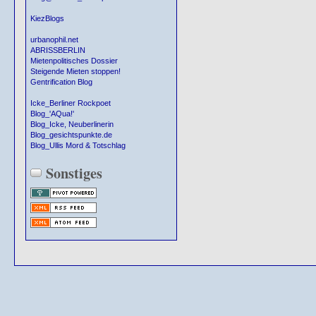
KiezBlogs
urbanophil.net
ABRISSBERLIN
Mietenpolitisches Dossier
Steigende Mieten stoppen!
Gentrification Blog
Icke_Berliner Rockpoet
Blog_'AQua!'
Blog_Icke, Neuberlinerin
Blog_gesichtspunkte.de
Blog_Ullis Mord & Totschlag
Sonstiges