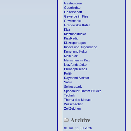
Gastautoren
Geschichte
Gesellschaft
Gewerbe im Kiez
Gewinnspiel
Grabowskis Katze
Kiez
Kiezfundstücke
KiezRadio
Kiezreportagen
Kinder und Jugendliche
Kunst und Kultur
Mein Kiez
Menschen im Kiez
Netzfundstücke
Philosophisches
Politik
Raymond Sinister
Satire
Schlosspark
Spandauer-Damm-Brücke
Technik
Thema des Monats
Wissenschaft
ZeitZeichen
Archive
01.Jul - 31 Jul 2026