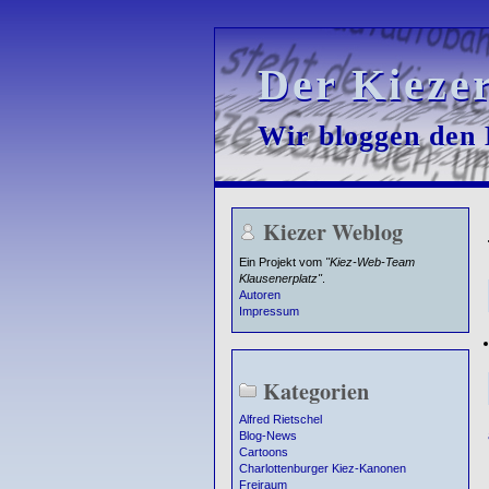
Der Kieze
Der Kieze
Wir bloggen den K
Wir bloggen den K
Kiezer Weblog
Ein Projekt vom
"Kiez-Web-Team
Klausenerplatz"
.
Autoren
Impressum
Kategorien
Alfred Rietschel
Blog-News
Cartoons
Charlottenburger Kiez-Kanonen
Freiraum