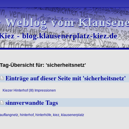
r Weblog vom Klausene
r Weblog vom Klausene
iez - blog.klausenerplatz-kiez.de
iez - blog.klausenerplatz-kiez.de
Tag-Übersicht für: 'sicherheitsnetz'
Einträge auf dieser Seite mit 'sicherheitsnetz'
Kiezer Hinterhof (III) Impressionen
sinnverwandte Tags
auffangnetz
,
hinterhof
,
hinterhöfe
,
kiez
,
klausenerplatz