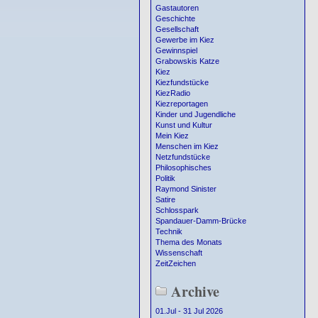
Gastautoren
Geschichte
Gesellschaft
Gewerbe im Kiez
Gewinnspiel
Grabowskis Katze
Kiez
Kiezfundstücke
KiezRadio
Kiezreportagen
Kinder und Jugendliche
Kunst und Kultur
Mein Kiez
Menschen im Kiez
Netzfundstücke
Philosophisches
Politik
Raymond Sinister
Satire
Schlosspark
Spandauer-Damm-Brücke
Technik
Thema des Monats
Wissenschaft
ZeitZeichen
Archive
01.Jul - 31 Jul 2026