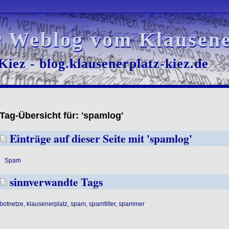
r Weblog vom Klausene
r Weblog vom Klausene
iez - blog.klausenerplatz-kiez.de
iez - blog.klausenerplatz-kiez.de
Tag-Übersicht für: 'spamlog'
Einträge auf dieser Seite mit 'spamlog'
Spam
sinnverwandte Tags
botnetze
,
klausenerplatz
,
spam
,
spamfilter
,
spammer