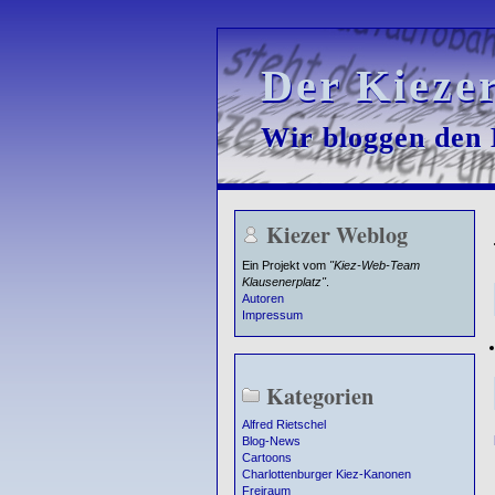
Der Kieze
Der Kieze
Wir bloggen den K
Wir bloggen den K
Kiezer Weblog
Ein Projekt vom
"Kiez-Web-Team
Klausenerplatz"
.
Autoren
Impressum
Kategorien
Alfred Rietschel
Blog-News
Cartoons
Charlottenburger Kiez-Kanonen
Freiraum