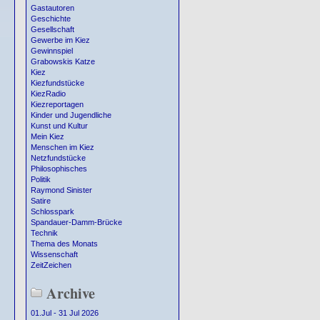
Gastautoren
Geschichte
Gesellschaft
Gewerbe im Kiez
Gewinnspiel
Grabowskis Katze
Kiez
Kiezfundstücke
KiezRadio
Kiezreportagen
Kinder und Jugendliche
Kunst und Kultur
Mein Kiez
Menschen im Kiez
Netzfundstücke
Philosophisches
Politik
Raymond Sinister
Satire
Schlosspark
Spandauer-Damm-Brücke
Technik
Thema des Monats
Wissenschaft
ZeitZeichen
Archive
01.Jul - 31 Jul 2026