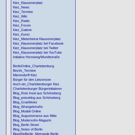
Kiez_Klausenerplatz
Kiez_News
Kiez_Termine
Kiez_Wiki
Kiez_Radio
Kiez_Forum
Kiez_Galerie
Kiez_Kunst
Kiez_Mieterbeirat Klausenerplatz
Kiez_Klausenerplatz bei Facebook
Kiez_Klausenerplatz bei Twitter
Kiez_Klausenerplatz bei YouTube
Initiative Horstweg/Wundtstraße
BerlinOnline_Charlottenburg
Bezirk_Termine
Mierendorff-Kiez
Bürger für den Lietzensee
Auch ein_Charlottenburger Kiez
Charlottenburger Bürgerinitiativen
Blog_Rote Insel aus Schöneberg
Blog_potseblog aus Schöneberg
Blog_Graefekiez
Blog_Wrangelstraße
Blog_Moabit Online
Blog_Auguststrasse aus Mitte
Blog_Modersohn-Magazin
Blog_Berlin Street
Blog_Notes of Berlin
Blog@inBerlin_Metropole Berlin