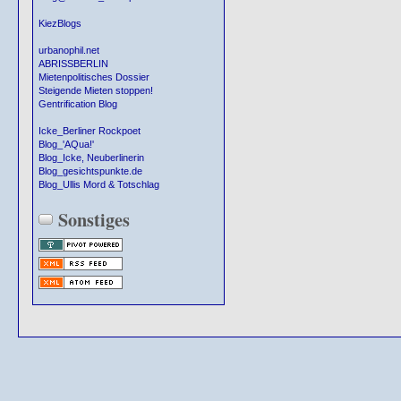
KiezBlogs
urbanophil.net
ABRISSBERLIN
Mietenpolitisches Dossier
Steigende Mieten stoppen!
Gentrification Blog
Icke_Berliner Rockpoet
Blog_'AQua!'
Blog_Icke, Neuberlinerin
Blog_gesichtspunkte.de
Blog_Ullis Mord & Totschlag
Sonstiges