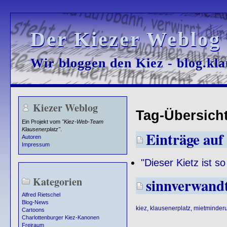
Der Kiezer Weblog
Der Kiezer Weblog
Wir bloggen den Kiez - blog.kla
Wir bloggen den Kiez - blog.kla
Kiezer Weblog
Tag-Übersicht 
Ein Projekt vom
"Kiez-Web-Team
Klausenerplatz"
.
Einträge auf 
Autoren
Impressum
"Dieser Kietz ist 
Kategorien
sinnverwand
Alfred Rietschel
Blog-News
kiez
,
klausenerplatz
,
mietminder
Cartoons
Charlottenburger Kiez-Kanonen
Freiraum