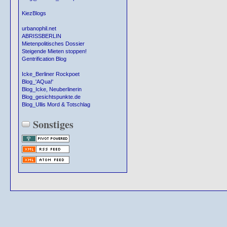
KiezBlogs
urbanophil.net
ABRISSBERLIN
Mietenpolitisches Dossier
Steigende Mieten stoppen!
Gentrification Blog
Icke_Berliner Rockpoet
Blog_'AQua!'
Blog_Icke, Neuberlinerin
Blog_gesichtspunkte.de
Blog_Ullis Mord & Totschlag
Sonstiges