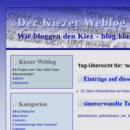
Der Kiezer Weblog
Der Kiezer Weblog
Wir bloggen den Kiez - blog.kla
Wir bloggen den Kiez - blog.kla
Kiezer Weblog
Tag-Übersicht für: '
Ein Projekt vom
"Kiez-Web-Team
Klausenerplatz"
.
Einträge auf dies
Autoren
Impressum
20 Jahre Geburtshaus am Klau
sinnverwandte T
Kategorien
Alfred Rietschel
geburtshaus
,
geburtshaus_am_kl
Blog-News
Cartoons
Charlottenburger Kiez-Kanonen
Freiraum