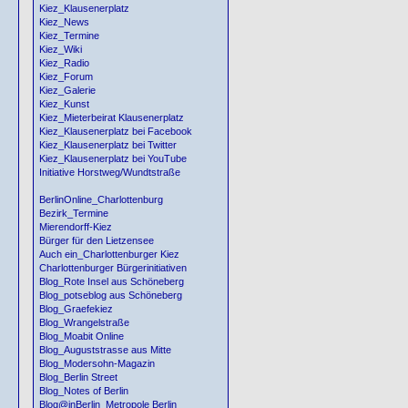
Kiez_Klausenerplatz
Kiez_News
Kiez_Termine
Kiez_Wiki
Kiez_Radio
Kiez_Forum
Kiez_Galerie
Kiez_Kunst
Kiez_Mieterbeirat Klausenerplatz
Kiez_Klausenerplatz bei Facebook
Kiez_Klausenerplatz bei Twitter
Kiez_Klausenerplatz bei YouTube
Initiative Horstweg/Wundtstraße
BerlinOnline_Charlottenburg
Bezirk_Termine
Mierendorff-Kiez
Bürger für den Lietzensee
Auch ein_Charlottenburger Kiez
Charlottenburger Bürgerinitiativen
Blog_Rote Insel aus Schöneberg
Blog_potseblog aus Schöneberg
Blog_Graefekiez
Blog_Wrangelstraße
Blog_Moabit Online
Blog_Auguststrasse aus Mitte
Blog_Modersohn-Magazin
Blog_Berlin Street
Blog_Notes of Berlin
Blog@inBerlin_Metropole Berlin