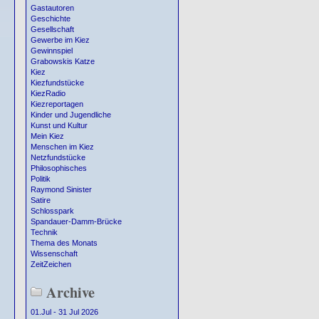
Gastautoren
Geschichte
Gesellschaft
Gewerbe im Kiez
Gewinnspiel
Grabowskis Katze
Kiez
Kiezfundstücke
KiezRadio
Kiezreportagen
Kinder und Jugendliche
Kunst und Kultur
Mein Kiez
Menschen im Kiez
Netzfundstücke
Philosophisches
Politik
Raymond Sinister
Satire
Schlosspark
Spandauer-Damm-Brücke
Technik
Thema des Monats
Wissenschaft
ZeitZeichen
Archive
01.Jul - 31 Jul 2026