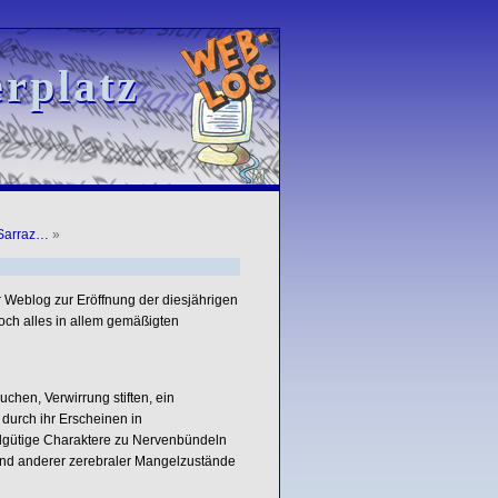
rplatz
rplatz
 Sarraz…
»
 Weblog zur Eröffnung der diesjährigen
och alles in allem gemäßigten
chen, Verwirrung stiften, ein
durch ihr Erscheinen in
dgütige Charaktere zu Nervenbündeln
 und anderer zerebraler Mangelzustände