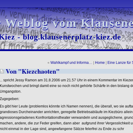
r Weblog vom Klausene
r Weblog vom Klausene
iez - blog.klausenerplatz-kiez.de
iez - blog.klausenerplatz-kiez.de
«
Wahlkampf und Informa…
|
Home
|
Eine Lanze für
Von "Kiezchaoten"
... spricht Jessy Ramon am 31.8.2006 um 21.57 Uhr in einem Kommentar im Kiezer
Kunstwochen und bringt damit eine so noch nicht gehörte Schärfe in den bislang d
Umgangston.
Zugegeben:
Es gibt hier Leute (problemlos könnte ich Namen nennen), die überall, wo sie auftau
grandioses Durcheinander anrichten, geregelte Betriebsabläufe im Kiezbüro allein 
agressionsgeladenes Konfrontationstheater verwandeln und ausgeglichene, grun
machen, andere, die zur Feder greifen, dann aber aufgrund ihrer Vergesslichkeit
nicht einmal in der Lage sind, angewfangene Sätzze felerfrei zu Ende zu schr