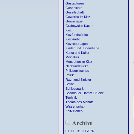
Gastautoren
Geschichte
Gesellschaft
Gewerbe im Kiez
Gewinnspiel
Grabowskis Katze
Kiez
Kiezfundstücke
KiezRadio
Kiezreportagen
Kinder und Jugendliche
Kunst und Kultur
Mein Kiez
Menschen im Kiez
Netzfundstücke
Philosophisches
Politik
Raymond Sinister
Satire
Schlosspark
Spandauer-Damm-Brücke
Technik
Thema des Monats
Wissenschaft
ZeitZeichen
Archive
01.Jul - 31 Jul 2026