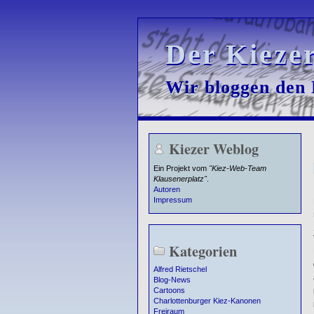
Der Kieze
Der Kieze
Wir bloggen den K
Wir bloggen den K
Kiezer Weblog
Ein Projekt vom
"Kiez-Web-Team
Klausenerplatz"
.
Autoren
Impressum
Kategorien
Alfred Rietschel
Blog-News
Cartoons
Charlottenburger Kiez-Kanonen
Freiraum