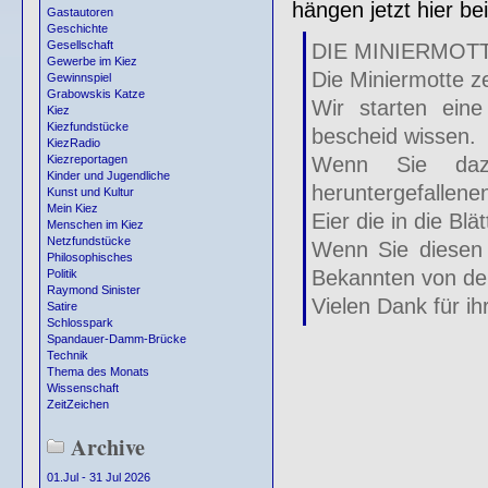
hängen jetzt hier be
Gastautoren
Geschichte
Gesellschaft
DIE MINIERMOT
Gewerbe im Kiez
Die Miniermotte z
Gewinnspiel
Grabowskis Katze
Wir starten ein
Kiez
Kiezfundstücke
bescheid wissen.
KiezRadio
Wenn Sie daz
Kiezreportagen
Kinder und Jugendliche
heruntergefallene
Kunst und Kultur
Mein Kiez
Eier die in die Bl
Menschen im Kiez
Netzfundstücke
Wenn Sie diesen 
Philosophisches
Bekannten von der
Politik
Raymond Sinister
Vielen Dank für ihr
Satire
Schlosspark
Spandauer-Damm-Brücke
Technik
Thema des Monats
Wissenschaft
ZeitZeichen
Archive
01.Jul - 31 Jul 2026