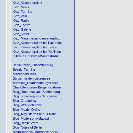
Kiez_Klausenerplatz
Kiez_News
Kiez_Termine
Kiez_Wiki
Kiez_Radio
Kiez_Forum
Kiez_Galerie
Kiez_Kunst
Kiez_Mieterbeirat Klausenerplatz
Kiez_Klausenerplatz bei Facebook
Kiez_Klausenerplatz bei Twitter
Kiez_Klausenerplatz bei YouTube
Initiative Horstweg/Wundtstraße
BerlinOnline_Charlottenburg
Bezirk_Termine
Mierendorff-Kiez
Bürger für den Lietzensee
Auch ein_Charlottenburger Kiez
Charlottenburger Bürgerinitiativen
Blog_Rote Insel aus Schöneberg
Blog_potseblog aus Schöneberg
Blog_Graefekiez
Blog_Wrangelstraße
Blog_Moabit Online
Blog_Auguststrasse aus Mitte
Blog_Modersohn-Magazin
Blog_Berlin Street
Blog_Notes of Berlin
Blog@inBerlin_Metropole Berlin