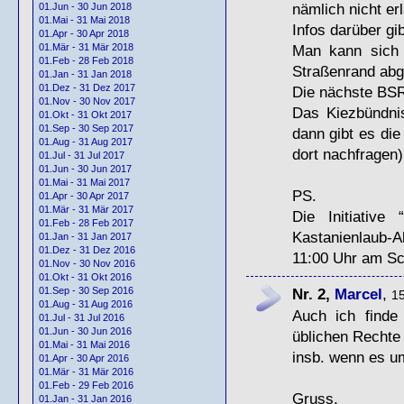
nämlich nicht erl
01.Jun - 30 Jun 2018
01.Mai - 31 Mai 2018
Infos darüber gi
01.Apr - 30 Apr 2018
Man kann sich
01.Mär - 31 Mär 2018
01.Feb - 28 Feb 2018
Straßenrand abge
01.Jan - 31 Jan 2018
01.Dez - 31 Dez 2017
Die nächste BSR
01.Nov - 30 Nov 2017
Das Kiezbündnis
01.Okt - 31 Okt 2017
01.Sep - 30 Sep 2017
dann gibt es di
01.Aug - 31 Aug 2017
dort nachfragen)
01.Jul - 31 Jul 2017
01.Jun - 30 Jun 2017
01.Mai - 31 Mai 2017
PS.
01.Apr - 30 Apr 2017
01.Mär - 31 Mär 2017
Die Initiative 
01.Feb - 28 Feb 2017
Kastanienlaub-A
01.Jan - 31 Jan 2017
01.Dez - 31 Dez 2016
11:00 Uhr am Sch
01.Nov - 30 Nov 2016
01.Okt - 31 Okt 2016
Nr. 2,
Marcel
,
01.Sep - 30 Sep 2016
15
01.Aug - 31 Aug 2016
Auch ich finde
01.Jul - 31 Jul 2016
01.Jun - 30 Jun 2016
üblichen Rechte 
01.Mai - 31 Mai 2016
insb. wenn es u
01.Apr - 30 Apr 2016
01.Mär - 31 Mär 2016
01.Feb - 29 Feb 2016
Gruss,
01.Jan - 31 Jan 2016