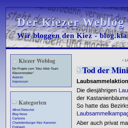
Der Kiezer Weblog
Der Kiezer Weblog
Wir bloggen den Kiez - blog.kla
Wir bloggen den Kiez - blog.kla
Kiezer Weblog
«
L
Tod der Mini
Ein Projekt vom
"Kiez-Web-Team
Klausenerplatz"
.
Autoren
Laubsammelaktion 
Impressum
Die diesjährigen
Lau
der Kastanienbäum
Kategorien
So hatte das Bezirk
Alfred Rietschel
Laubsammelkampa
Blog-News
Cartoons
Aber auch privat m
Charlottenburger Kiez-Kanonen
Freiraum