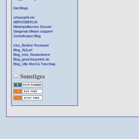
KiezBlogs
urbanophil.net
ABRISSBERLIN
Mietenpolitisches Dossier
Steigende Mieten stoppen!
Gentrification Blog
Icke_Berliner Rockpoet
Blog_'AQua!'
Blog_Icke, Neuberlinerin
Blog_gesichtspunkte.de
Blog_Ullis Mord & Totschlag
Sonstiges